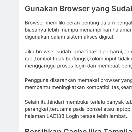
Gunakan Browser yang Sudah
Browser memiliki peran penting dalam penga
biasanya lebih mampu menampilkan halama
digunakan dalam sistem akses digital.
Jika browser sudah lama tidak diperbarui,pe
rapi,tombol tidak berfungsi,kolom input tidak
mengganggu proses login dan membuat pen
Pengguna disarankan memakai browser yang s
membantu meningkatkan kompatibilitas,kea
Selain itu,hindari membuka terlalu banyak t
perangkat,terutama pada ponsel atau laptop
halaman LAE138 Login terasa lebih lambat.
Bersihkan Cache jika Tampil