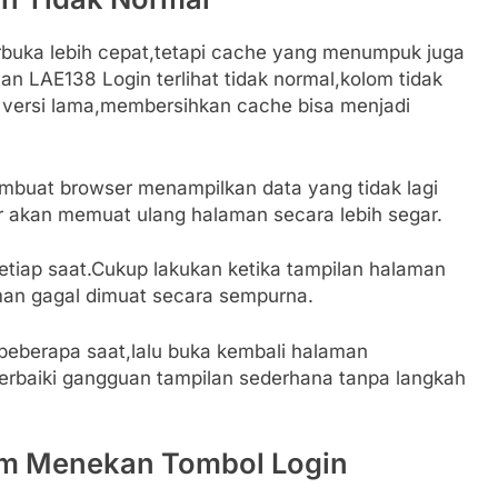
buka lebih cepat,tetapi cache yang menumpuk juga
an LAE138 Login terlihat tidak normal,kolom tidak
 versi lama,membersihkan cache bisa menjadi
mbuat browser menampilkan data yang tidak lagi
akan memuat ulang halaman secara lebih segar.
tiap saat.Cukup lakukan ketika tampilan halaman
laman gagal dimuat secara sempurna.
beberapa saat,lalu buka kembali halaman
erbaiki gangguan tampilan sederhana tanpa langkah
um Menekan Tombol Login