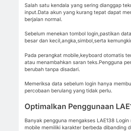
Salah satu kendala yang sering dianggap tek
input.Data akun yang kurang tepat dapat m
berjalan normal.
Sebelum menekan tombol login,pastikan data
besar dan kecil,angka,simbol,serta kemungki
Pada perangkat mobile,keyboard otomatis te
atau menambahkan saran teks.Pengguna perlu 
berubah tanpa disadari.
Memeriksa data sebelum login hanya membut
percobaan berulang yang tidak perlu.
Optimalkan Penggunaan LAE1
Banyak pengguna mengakses LAE138 Login me
mobile memiliki karakter berbeda dibanding d