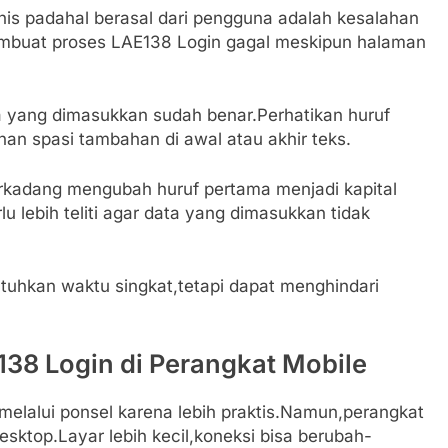
nis padahal berasal dari pengguna adalah kesalahan
embuat proses LAE138 Login gagal meskipun halaman
 yang dimasukkan sudah benar.Perhatikan huruf
nan spasi tambahan di awal atau akhir teks.
rkadang mengubah huruf pertama menjadi kapital
lebih teliti agar data yang dimasukkan tidak
uhkan waktu singkat,tetapi dapat menghindari
38 Login di Perangkat Mobile
lalui ponsel karena lebih praktis.Namun,perangkat
esktop.Layar lebih kecil,koneksi bisa berubah-