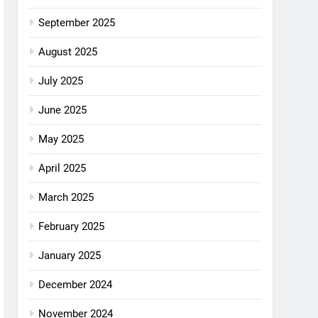
September 2025
August 2025
July 2025
June 2025
May 2025
April 2025
March 2025
February 2025
January 2025
December 2024
November 2024