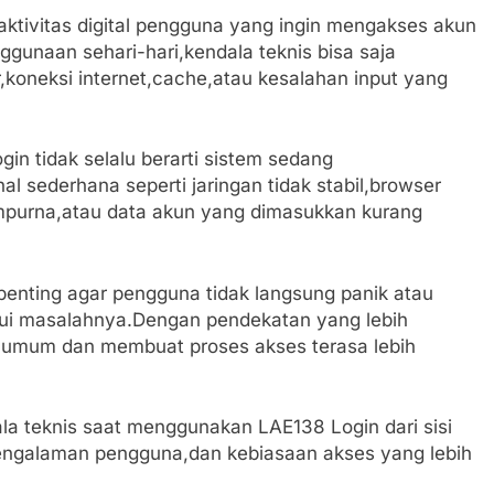
aktivitas digital pengguna yang ingin mengakses akun
gunaan sehari-hari,kendala teknis bisa saja
,koneksi internet,cache,atau kesalahan input yang
n tidak selalu berarti sistem sedang
al sederhana seperti jaringan tidak stabil,browser
mpurna,atau data akun yang dimasukkan kurang
enting agar pengguna tidak langsung panik atau
hui masalahnya.Dengan pendekatan yang lebih
n umum dan membuat proses akses terasa lebih
la teknis saat menggunakan LAE138 Login dari sisi
engalaman pengguna,dan kebiasaan akses yang lebih