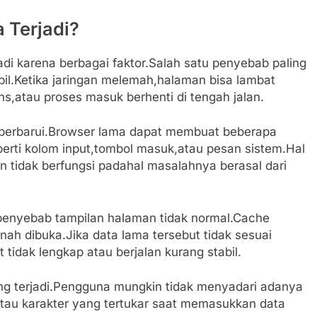
 Terjadi?
adi karena berbagai faktor.Salah satu penyebab paling
bil.Ketika jaringan melemah,halaman bisa lambat
ns,atau proses masuk berhenti di tengah jalan.
iperbarui.Browser lama dapat membuat beberapa
erti kolom input,tombol masuk,atau pesan sistem.Hal
tidak berfungsi padahal masalahnya berasal dari
enyebab tampilan halaman tidak normal.Cache
ah dibuka.Jika data lama tersebut tidak sesuai
 tidak lengkap atau berjalan kurang stabil.
ring terjadi.Pengguna mungkin tidak menyadari adanya
atau karakter yang tertukar saat memasukkan data