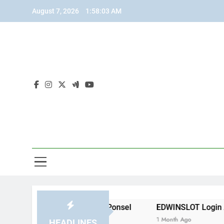
Skip
August 7, 2026
1:58:04 AM
to
content
Ben
Dapatkan K
 Link Alternatif di Ponsel
EDWINSLOT Login Aman unt
1 Month Ago
HEADLINES