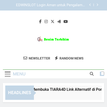
Skip
Login Edwinslot Alternatif untuk Pengguna yang
to
Butuh Akses Cadangan Secara Aman
content
Lebah4D Login Tanpa Ribet untuk Pengguna Aktif
Langkah Praktis Membuka TIARA4D Link
Alternatif di Ponsel
EDWINSLOT Login Aman untuk Pengalaman
Akses yang Lebih Nyaman
Login Edwinslot Alternatif untuk Pengguna yang
Butuh Akses Cadangan Secara Aman
Benim Tesbihim
Dapatkan Koleksi Tasbih Dan Aksesoris
Lebah4D Login Tanpa Ribet untuk Pengguna Aktif
NEWSLETTER
RANDOM NEWS
Islami Berkualitas Di Benim Tesbihim.
MENU
ngkah Praktis Membuka TIARA4D Link Alternatif di Ponsel
HEADLINES
Weeks Ago