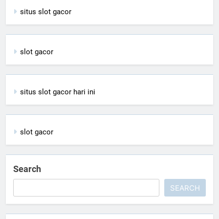
situs slot gacor
slot gacor
situs slot gacor hari ini
slot gacor
Search
SEARCH