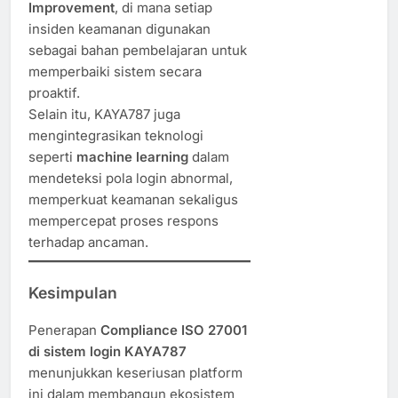
Improvement
, di mana setiap
insiden keamanan digunakan
sebagai bahan pembelajaran untuk
memperbaiki sistem secara
proaktif.
Selain itu, KAYA787 juga
mengintegrasikan teknologi
seperti
machine learning
dalam
mendeteksi pola login abnormal,
memperkuat keamanan sekaligus
mempercepat proses respons
terhadap ancaman.
Kesimpulan
Penerapan
Compliance ISO 27001
di sistem login KAYA787
menunjukkan keseriusan platform
ini dalam membangun ekosistem