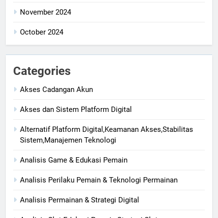
November 2024
October 2024
Categories
Akses Cadangan Akun
Akses dan Sistem Platform Digital
Alternatif Platform Digital,Keamanan Akses,Stabilitas
Sistem,Manajemen Teknologi
Analisis Game & Edukasi Pemain
Analisis Perilaku Pemain & Teknologi Permainan
Analisis Permainan & Strategi Digital