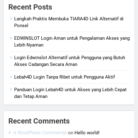
Recent Posts
Langkah Praktis Membuka TIARA4D Link Alternatif di
Ponsel
EDWINSLOT Login Aman untuk Pengalaman Akses yang
Lebih Nyaman
Login Edwinslot Alternatif untuk Pengguna yang Butuh
Akses Cadangan Secara Aman
Lebah4D Login Tanpa Ribet untuk Pengguna Aktif
Panduan Login Lebah4D untuk Akses yang Lebih Cepat
dan Tetap Aman
Recent Comments
A WordPress Commenter
on
Hello world!