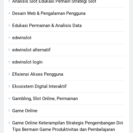
Analisis Slot Edukasi Pemain Strategi Slot
Desain Web & Pengalaman Pengguna
Edukasi Permainan & Analisis Data
edwinslot
edwinslot alternatif
edwinslot login
Efisiensi Akses Pengguna
Ekosistem Digital Interaktif
Gambling, Slot Online, Permainan
Game Online
Game Online Keterampilan Strategis Pengembangan Diri
Tips Bermain Game Produktivitas dan Pembelajaran