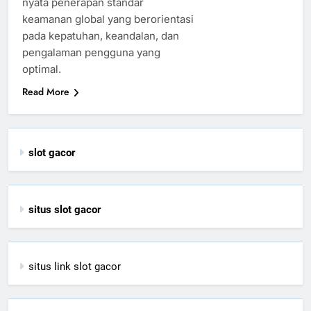
nyata penerapan standar
keamanan global yang berorientasi
pada kepatuhan, keandalan, dan
pengalaman pengguna yang
optimal.
Read More
slot gacor
situs slot gacor
situs link slot gacor