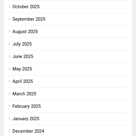
October 2025
September 2025
August 2025
July 2025
June 2025
May 2025
April 2025
March 2025
February 2025
January 2025
December 2024