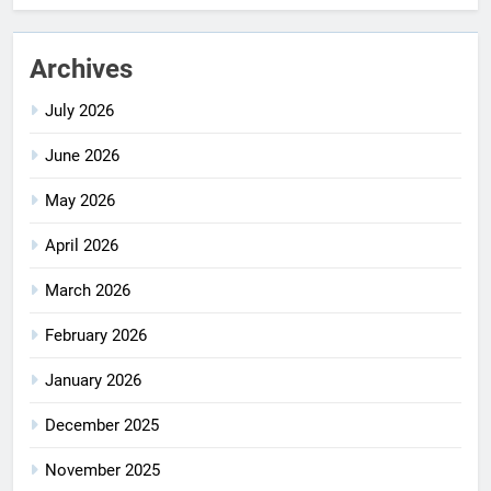
Archives
July 2026
June 2026
May 2026
April 2026
March 2026
February 2026
January 2026
December 2025
November 2025