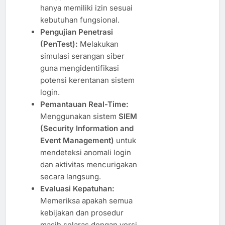
hanya memiliki izin sesuai
kebutuhan fungsional.
Pengujian Penetrasi
(PenTest):
Melakukan
simulasi serangan siber
guna mengidentifikasi
potensi kerentanan sistem
login.
Pemantauan Real-Time:
Menggunakan sistem
SIEM
(Security Information and
Event Management)
untuk
mendeteksi anomali login
dan aktivitas mencurigakan
secara langsung.
Evaluasi Kepatuhan:
Memeriksa apakah semua
kebijakan dan prosedur
masih selaras dengan versi