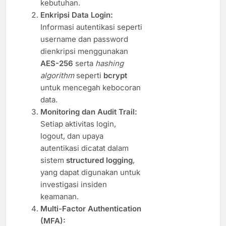
kebutuhan.
Enkripsi Data Login:
Informasi autentikasi seperti
username dan password
dienkripsi menggunakan
AES-256
serta
hashing
algorithm
seperti
bcrypt
untuk mencegah kebocoran
data.
Monitoring dan Audit Trail:
Setiap aktivitas login,
logout, dan upaya
autentikasi dicatat dalam
sistem
structured logging
,
yang dapat digunakan untuk
investigasi insiden
keamanan.
Multi-Factor Authentication
(MFA):