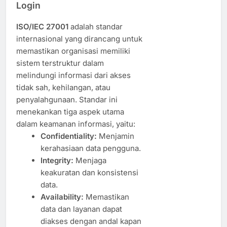
Login
ISO/IEC 27001
adalah standar
internasional yang dirancang untuk
memastikan organisasi memiliki
sistem terstruktur dalam
melindungi informasi dari akses
tidak sah, kehilangan, atau
penyalahgunaan. Standar ini
menekankan tiga aspek utama
dalam keamanan informasi, yaitu:
Confidentiality:
Menjamin
kerahasiaan data pengguna.
Integrity:
Menjaga
keakuratan dan konsistensi
data.
Availability:
Memastikan
data dan layanan dapat
diakses dengan andal kapan