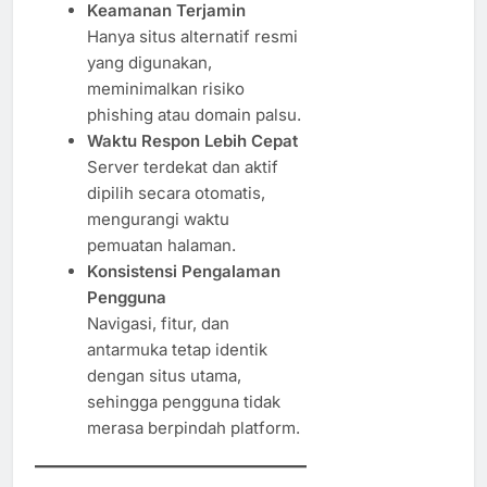
Keamanan Terjamin
Hanya situs alternatif resmi
yang digunakan,
meminimalkan risiko
phishing atau domain palsu.
Waktu Respon Lebih Cepat
Server terdekat dan aktif
dipilih secara otomatis,
mengurangi waktu
pemuatan halaman.
Konsistensi Pengalaman
Pengguna
Navigasi, fitur, dan
antarmuka tetap identik
dengan situs utama,
sehingga pengguna tidak
merasa berpindah platform.