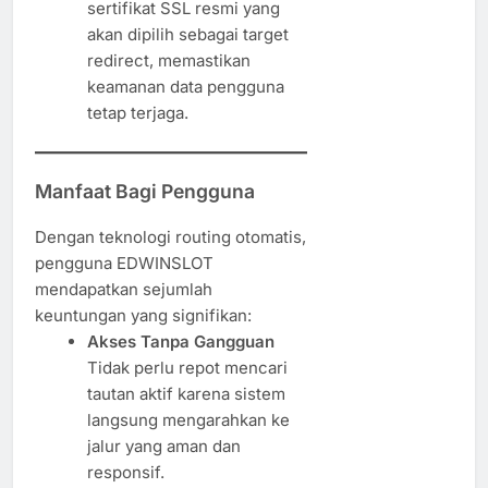
sertifikat SSL resmi yang
akan dipilih sebagai target
redirect, memastikan
keamanan data pengguna
tetap terjaga.
Manfaat Bagi Pengguna
Dengan teknologi routing otomatis,
pengguna EDWINSLOT
mendapatkan sejumlah
keuntungan yang signifikan:
Akses Tanpa Gangguan
Tidak perlu repot mencari
tautan aktif karena sistem
langsung mengarahkan ke
jalur yang aman dan
responsif.