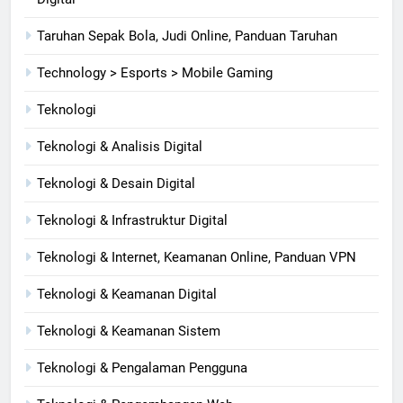
Taruhan Sepak Bola, Judi Online, Panduan Taruhan
Technology > Esports > Mobile Gaming
Teknologi
Teknologi & Analisis Digital
Teknologi & Desain Digital
Teknologi & Infrastruktur Digital
Teknologi & Internet, Keamanan Online, Panduan VPN
Teknologi & Keamanan Digital
Teknologi & Keamanan Sistem
Teknologi & Pengalaman Pengguna