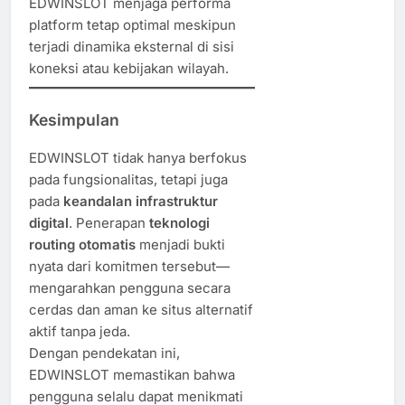
EDWINSLOT menjaga performa
platform tetap optimal meskipun
terjadi dinamika eksternal di sisi
koneksi atau kebijakan wilayah.
Kesimpulan
EDWINSLOT tidak hanya berfokus
pada fungsionalitas, tetapi juga
pada
keandalan infrastruktur
digital
. Penerapan
teknologi
routing otomatis
menjadi bukti
nyata dari komitmen tersebut—
mengarahkan pengguna secara
cerdas dan aman ke situs alternatif
aktif tanpa jeda.
Dengan pendekatan ini,
EDWINSLOT memastikan bahwa
pengguna selalu dapat menikmati