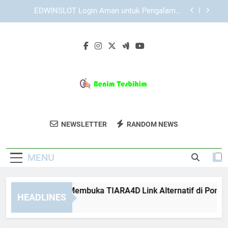
Skip
Login Edwinslot Alternatif untuk Pengguna yang
to
Butuh Akses Cadangan Secara Aman
content
Lebah4D Login Tanpa Ribet untuk Pengguna Aktif
Langkah Praktis Membuka TIARA4D Link
Alternatif di Ponsel
EDWINSLOT Login Aman untuk Pengalaman
Akses yang Lebih Nyaman
Login Edwinslot Alternatif untuk Pengguna yang
Butuh Akses Cadangan Secara Aman
Benim Tesbihim
Dapatkan Koleksi Tasbih Dan Aksesoris
Lebah4D Login Tanpa Ribet untuk Pengguna Aktif
NEWSLETTER
RANDOM NEWS
Islami Berkualitas Di Benim Tesbihim.
MENU
ngkah Praktis Membuka TIARA4D Link Alternatif di Ponsel
HEADLINES
Weeks Ago