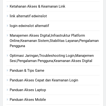
Ketahanan Akses & Keamanan Link
link alternatif edwinslot
login edwinslot alternatif
Manajemen Akses Digital,Infrastruktur Platform
Online,Keamanan Sistem,Stabilitas Layanan,Pengalaman
Pengguna
Optimasi Jaringan,Troubleshooting Login,Manajemen
Sesi,Pengalaman Pengguna,Keamanan Akses Digital
Panduan & Tips Game
Panduan Akses Cepat dan Keamanan Login
Panduan Akses Laptop
Panduan Akses Mobile