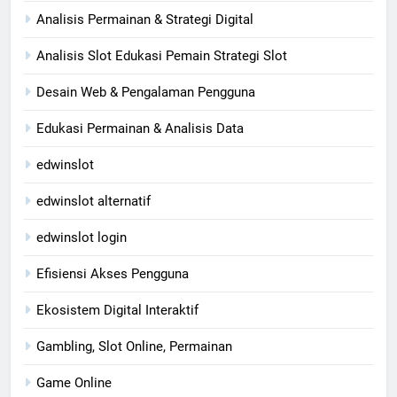
Analisis Permainan & Strategi Digital
Analisis Slot Edukasi Pemain Strategi Slot
Desain Web & Pengalaman Pengguna
Edukasi Permainan & Analisis Data
edwinslot
edwinslot alternatif
edwinslot login
Efisiensi Akses Pengguna
Ekosistem Digital Interaktif
Gambling, Slot Online, Permainan
Game Online