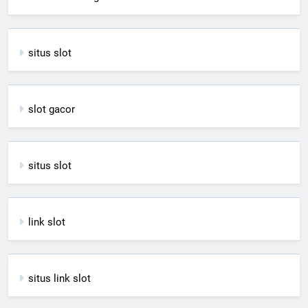
situs slot
slot gacor
situs slot
link slot
situs link slot