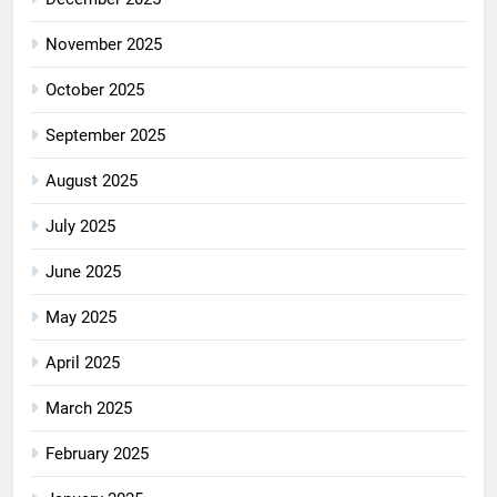
November 2025
October 2025
September 2025
August 2025
July 2025
June 2025
May 2025
April 2025
March 2025
February 2025