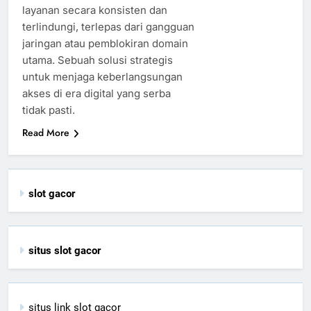
layanan secara konsisten dan
terlindungi, terlepas dari gangguan
jaringan atau pemblokiran domain
utama. Sebuah solusi strategis
untuk menjaga keberlangsungan
akses di era digital yang serba
tidak pasti.
Read More
slot gacor
situs slot gacor
situs link slot gacor