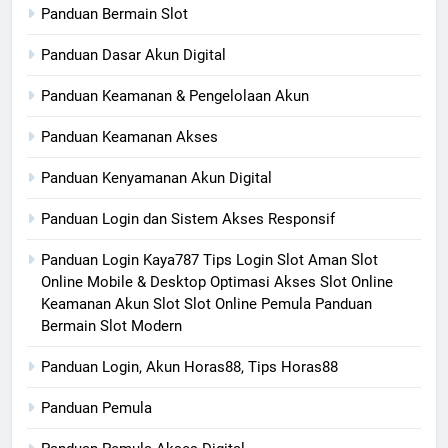
Panduan Bermain Slot
Panduan Dasar Akun Digital
Panduan Keamanan & Pengelolaan Akun
Panduan Keamanan Akses
Panduan Kenyamanan Akun Digital
Panduan Login dan Sistem Akses Responsif
Panduan Login Kaya787 Tips Login Slot Aman Slot
Online Mobile & Desktop Optimasi Akses Slot Online
Keamanan Akun Slot Slot Online Pemula Panduan
Bermain Slot Modern
Panduan Login, Akun Horas88, Tips Horas88
Panduan Pemula