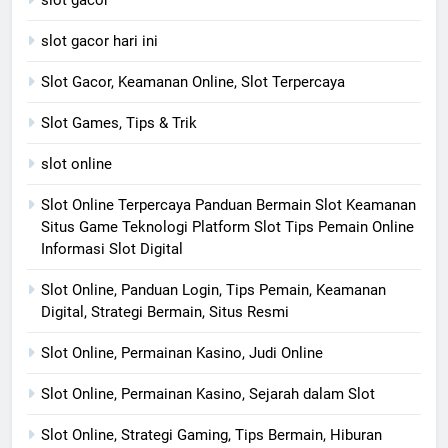
slot gacor hari ini
Slot Gacor, Keamanan Online, Slot Terpercaya
Slot Games, Tips & Trik
slot online
Slot Online Terpercaya Panduan Bermain Slot Keamanan
Situs Game Teknologi Platform Slot Tips Pemain Online
Informasi Slot Digital
Slot Online, Panduan Login, Tips Pemain, Keamanan
Digital, Strategi Bermain, Situs Resmi
Slot Online, Permainan Kasino, Judi Online
Slot Online, Permainan Kasino, Sejarah dalam Slot
Slot Online, Strategi Gaming, Tips Bermain, Hiburan