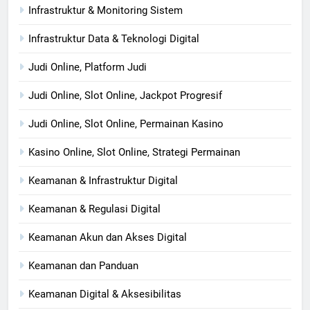
Infrastruktur & Monitoring Sistem
Infrastruktur Data & Teknologi Digital
Judi Online, Platform Judi
Judi Online, Slot Online, Jackpot Progresif
Judi Online, Slot Online, Permainan Kasino
Kasino Online, Slot Online, Strategi Permainan
Keamanan & Infrastruktur Digital
Keamanan & Regulasi Digital
Keamanan Akun dan Akses Digital
Keamanan dan Panduan
Keamanan Digital & Aksesibilitas