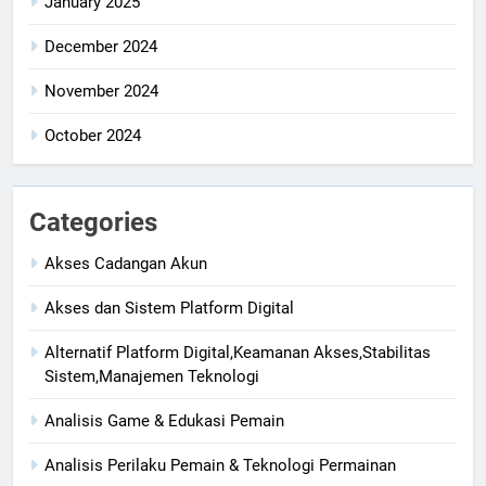
January 2025
December 2024
November 2024
October 2024
Categories
Akses Cadangan Akun
Akses dan Sistem Platform Digital
Alternatif Platform Digital,Keamanan Akses,Stabilitas
Sistem,Manajemen Teknologi
Analisis Game & Edukasi Pemain
Analisis Perilaku Pemain & Teknologi Permainan