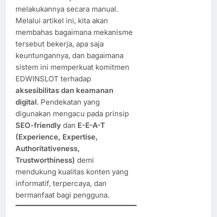
melakukannya secara manual.
Melalui artikel ini, kita akan
membahas bagaimana mekanisme
tersebut bekerja, apa saja
keuntungannya, dan bagaimana
sistem ini memperkuat komitmen
EDWINSLOT terhadap
aksesibilitas dan keamanan
digital
. Pendekatan yang
digunakan mengacu pada prinsip
SEO-friendly
dan
E-E-A-T
(Experience, Expertise,
Authoritativeness,
Trustworthiness)
demi
mendukung kualitas konten yang
informatif, terpercaya, dan
bermanfaat bagi pengguna.