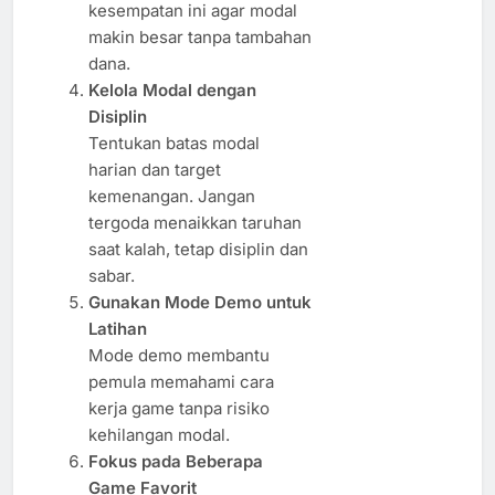
kesempatan ini agar modal
makin besar tanpa tambahan
dana.
Kelola Modal dengan
Disiplin
Tentukan batas modal
harian dan target
kemenangan. Jangan
tergoda menaikkan taruhan
saat kalah, tetap disiplin dan
sabar.
Gunakan Mode Demo untuk
Latihan
Mode demo membantu
pemula memahami cara
kerja game tanpa risiko
kehilangan modal.
Fokus pada Beberapa
Game Favorit