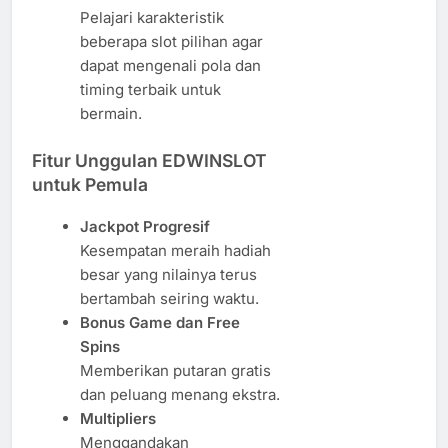
Pelajari karakteristik
beberapa slot pilihan agar
dapat mengenali pola dan
timing terbaik untuk
bermain.
Fitur Unggulan EDWINSLOT
untuk Pemula
Jackpot Progresif
Kesempatan meraih hadiah
besar yang nilainya terus
bertambah seiring waktu.
Bonus Game dan Free
Spins
Memberikan putaran gratis
dan peluang menang ekstra.
Multipliers
Menggandakan