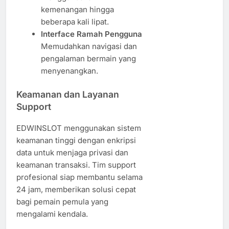
kemenangan hingga
beberapa kali lipat.
Interface Ramah Pengguna
Memudahkan navigasi dan
pengalaman bermain yang
menyenangkan.
Keamanan dan Layanan
Support
EDWINSLOT menggunakan sistem
keamanan tinggi dengan enkripsi
data untuk menjaga privasi dan
keamanan transaksi. Tim support
profesional siap membantu selama
24 jam, memberikan solusi cepat
bagi pemain pemula yang
mengalami kendala.