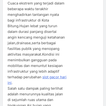
Cuaca ekstrem yang terjadi dalam
beberapa waktu terakhir
menghadirkan tantangan nyata
bagi infrastruktur di Kota
Bitung.Hujan lebat yang turun
dalam durasi panjang disertai
angin kencang menguji ketahanan
jalan,drainase,serta berbagai
fasilitas publik yang menopang
aktivitas masyarakat.Kondisi ini
menimbulkan gangguan pada
mobilitas dan menuntut kesiapan
infrastruktur yang lebih adaptif
terhadap perubahan
slot gacor hari
ini
.
Salah satu dampak paling terlihat
adalah menurunnya kualitas jalan
di sejumlah ruas utama dan
lingkungan.Air hujan yang