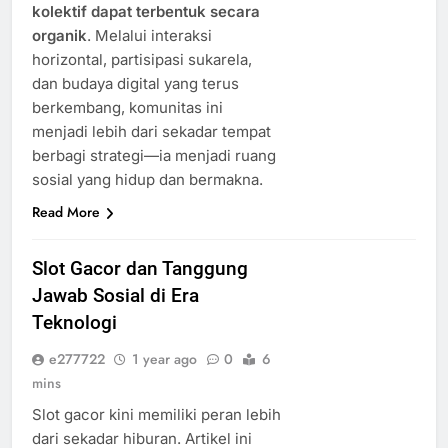
kolektif dapat terbentuk secara
organik
. Melalui interaksi
horizontal, partisipasi sukarela,
dan budaya digital yang terus
berkembang, komunitas ini
menjadi lebih dari sekadar tempat
berbagi strategi—ia menjadi ruang
sosial yang hidup dan bermakna.
Read More
Slot Gacor dan Tanggung
Jawab Sosial di Era
Teknologi
e277722
1 year ago
0
6
mins
Slot gacor kini memiliki peran lebih
dari sekadar hiburan. Artikel ini