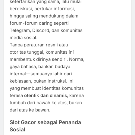
ketertarikan yang sama, lalu mulai
berdiskusi, bertukar informasi,
hingga saling mendukung dalam
forum-forum daring seperti
Telegram, Discord, dan komunitas
media sosial.
Tanpa peraturan resmi atau
otoritas tunggal, komunitas ini
membentuk dirinya sendiri. Norma,
gaya bahasa, bahkan budaya
internal—semuanya lahir dari
kebiasaan, bukan instruksi. Ini
yang membuat identitas komunitas
terasa
otentik dan dinamis
, karena
tumbuh dari bawah ke atas, bukan
dari atas ke bawah.
Slot Gacor sebagai Penanda
Sosial