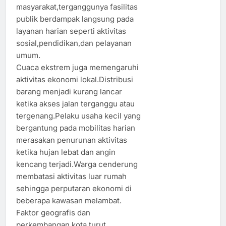
masyarakat,terganggunya fasilitas
publik berdampak langsung pada
layanan harian seperti aktivitas
sosial,pendidikan,dan pelayanan
umum.
Cuaca ekstrem juga memengaruhi
aktivitas ekonomi lokal.Distribusi
barang menjadi kurang lancar
ketika akses jalan terganggu atau
tergenang.Pelaku usaha kecil yang
bergantung pada mobilitas harian
merasakan penurunan aktivitas
ketika hujan lebat dan angin
kencang terjadi.Warga cenderung
membatasi aktivitas luar rumah
sehingga perputaran ekonomi di
beberapa kawasan melambat.
Faktor geografis dan
perkembangan kota turut