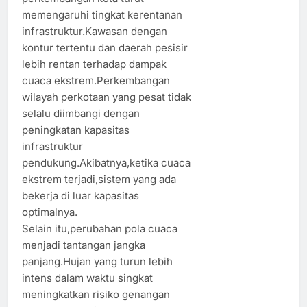
memengaruhi tingkat kerentanan
infrastruktur.Kawasan dengan
kontur tertentu dan daerah pesisir
lebih rentan terhadap dampak
cuaca ekstrem.Perkembangan
wilayah perkotaan yang pesat tidak
selalu diimbangi dengan
peningkatan kapasitas
infrastruktur
pendukung.Akibatnya,ketika cuaca
ekstrem terjadi,sistem yang ada
bekerja di luar kapasitas
optimalnya.
Selain itu,perubahan pola cuaca
menjadi tantangan jangka
panjang.Hujan yang turun lebih
intens dalam waktu singkat
meningkatkan risiko genangan