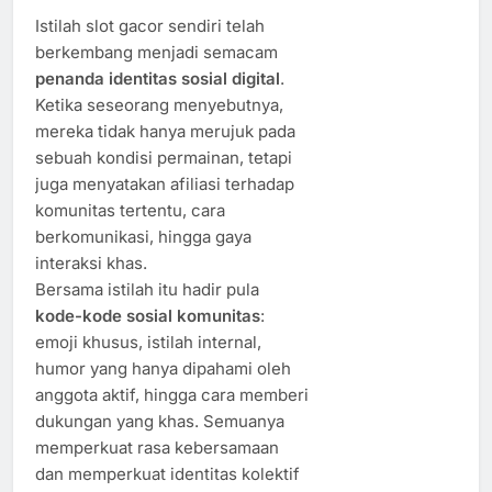
Istilah slot gacor sendiri telah
berkembang menjadi semacam
penanda identitas sosial digital
.
Ketika seseorang menyebutnya,
mereka tidak hanya merujuk pada
sebuah kondisi permainan, tetapi
juga menyatakan afiliasi terhadap
komunitas tertentu, cara
berkomunikasi, hingga gaya
interaksi khas.
Bersama istilah itu hadir pula
kode-kode sosial komunitas
:
emoji khusus, istilah internal,
humor yang hanya dipahami oleh
anggota aktif, hingga cara memberi
dukungan yang khas. Semuanya
memperkuat rasa kebersamaan
dan memperkuat identitas kolektif