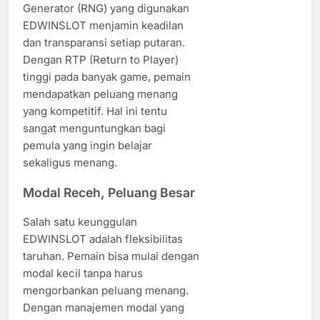
Generator (RNG) yang digunakan
EDWINSLOT menjamin keadilan
dan transparansi setiap putaran.
Dengan RTP (Return to Player)
tinggi pada banyak game, pemain
mendapatkan peluang menang
yang kompetitif. Hal ini tentu
sangat menguntungkan bagi
pemula yang ingin belajar
sekaligus menang.
Modal Receh, Peluang Besar
Salah satu keunggulan
EDWINSLOT adalah fleksibilitas
taruhan. Pemain bisa mulai dengan
modal kecil tanpa harus
mengorbankan peluang menang.
Dengan manajemen modal yang