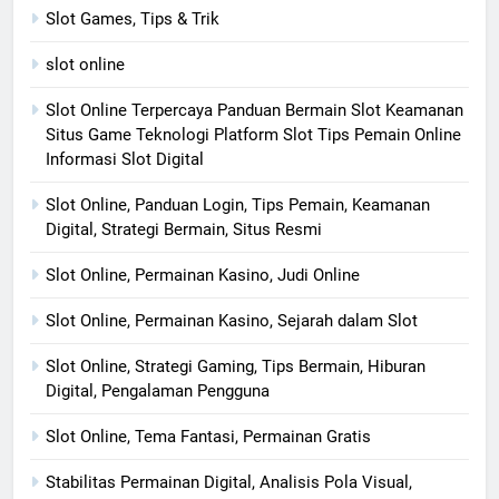
Slot Games, Tips & Trik
slot online
Slot Online Terpercaya Panduan Bermain Slot Keamanan
Situs Game Teknologi Platform Slot Tips Pemain Online
Informasi Slot Digital
Slot Online, Panduan Login, Tips Pemain, Keamanan
Digital, Strategi Bermain, Situs Resmi
Slot Online, Permainan Kasino, Judi Online
Slot Online, Permainan Kasino, Sejarah dalam Slot
Slot Online, Strategi Gaming, Tips Bermain, Hiburan
Digital, Pengalaman Pengguna
Slot Online, Tema Fantasi, Permainan Gratis
Stabilitas Permainan Digital, Analisis Pola Visual,