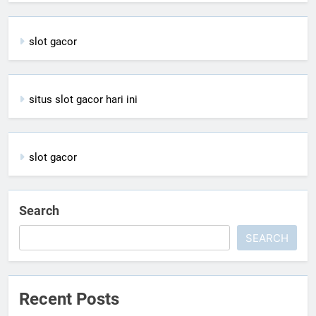
slot gacor
situs slot gacor hari ini
slot gacor
Search
SEARCH
Recent Posts