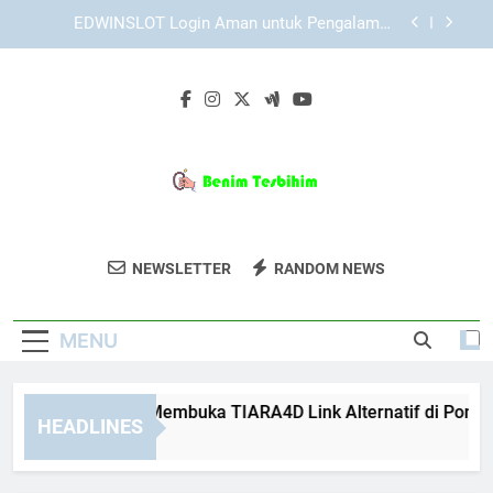
Skip
Login Edwinslot Alternatif untuk Pengguna yang
to
Butuh Akses Cadangan Secara Aman
content
Lebah4D Login Tanpa Ribet untuk Pengguna Aktif
Langkah Praktis Membuka TIARA4D Link
Alternatif di Ponsel
EDWINSLOT Login Aman untuk Pengalaman
Akses yang Lebih Nyaman
Login Edwinslot Alternatif untuk Pengguna yang
Butuh Akses Cadangan Secara Aman
Benim Tesbihim
Dapatkan Koleksi Tasbih Dan Aksesoris
Lebah4D Login Tanpa Ribet untuk Pengguna Aktif
NEWSLETTER
RANDOM NEWS
Islami Berkualitas Di Benim Tesbihim.
MENU
ngkah Praktis Membuka TIARA4D Link Alternatif di Ponsel
HEADLINES
Weeks Ago