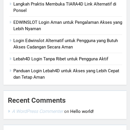
Langkah Praktis Membuka TIARA4D Link Alternatif di
Ponsel
EDWINSLOT Login Aman untuk Pengalaman Akses yang
Lebih Nyaman
Login Edwinslot Alternatif untuk Pengguna yang Butuh
Akses Cadangan Secara Aman
Lebah4D Login Tanpa Ribet untuk Pengguna Aktif
Panduan Login Lebah4D untuk Akses yang Lebih Cepat
dan Tetap Aman
Recent Comments
A WordPress Commenter
on
Hello world!