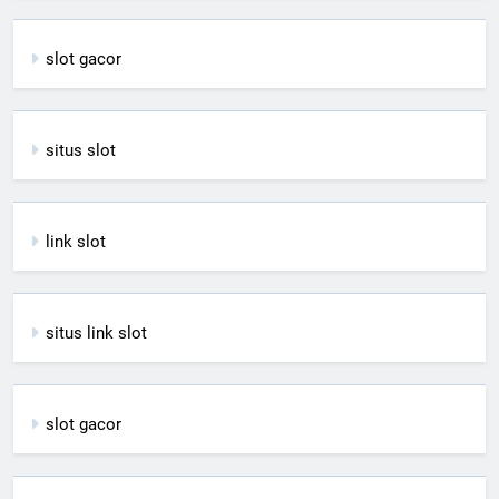
slot gacor
situs slot
link slot
situs link slot
slot gacor