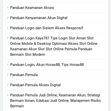
Panduan Keamanan Akses
Panduan Kenyamanan Akun Digital
Panduan Login dan Sistem Akses Responsif
Panduan Login Kaya787 Tips Login Slot Aman Slot
Online Mobile & Desktop Optimasi Akses Slot Online
Keamanan Akun Slot Slot Online Pemula Panduan
Bermain Slot Modern
Panduan Login, Akun Horas88, Tips Horas88
Panduan Pemula
Panduan Pemula Akses Digital
Panduan Pemula Judi Online, Keamanan Akun, Strategi
Bermain Aman, Edukasi Judi Online, Manajemen Risiko
Bermain