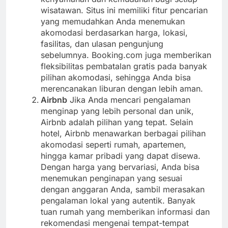
wisatawan. Situs ini memiliki fitur pencarian
yang memudahkan Anda menemukan
akomodasi berdasarkan harga, lokasi,
fasilitas, dan ulasan pengunjung
sebelumnya. Booking.com juga memberikan
fleksibilitas pembatalan gratis pada banyak
pilihan akomodasi, sehingga Anda bisa
merencanakan liburan dengan lebih aman.
Airbnb
Jika Anda mencari pengalaman
menginap yang lebih personal dan unik,
Airbnb adalah pilihan yang tepat. Selain
hotel, Airbnb menawarkan berbagai pilihan
akomodasi seperti rumah, apartemen,
hingga kamar pribadi yang dapat disewa.
Dengan harga yang bervariasi, Anda bisa
menemukan penginapan yang sesuai
dengan anggaran Anda, sambil merasakan
pengalaman lokal yang autentik. Banyak
tuan rumah yang memberikan informasi dan
rekomendasi mengenai tempat-tempat