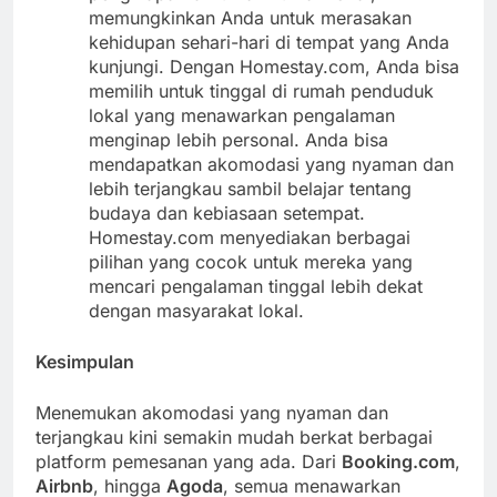
memungkinkan Anda untuk merasakan
kehidupan sehari-hari di tempat yang Anda
kunjungi. Dengan Homestay.com, Anda bisa
memilih untuk tinggal di rumah penduduk
lokal yang menawarkan pengalaman
menginap lebih personal. Anda bisa
mendapatkan akomodasi yang nyaman dan
lebih terjangkau sambil belajar tentang
budaya dan kebiasaan setempat.
Homestay.com menyediakan berbagai
pilihan yang cocok untuk mereka yang
mencari pengalaman tinggal lebih dekat
dengan masyarakat lokal.
Kesimpulan
Menemukan akomodasi yang nyaman dan
terjangkau kini semakin mudah berkat berbagai
platform pemesanan yang ada. Dari
Booking.com
,
Airbnb
, hingga
Agoda
, semua menawarkan