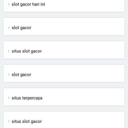
slot gacor hari ini
slot gacor
situs slot gacor
slot gacor
situs terpercaya
situs slot gacor