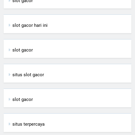
slot gacor
slot gacor hari ini
slot gacor
situs slot gacor
slot gacor
situs terpercaya