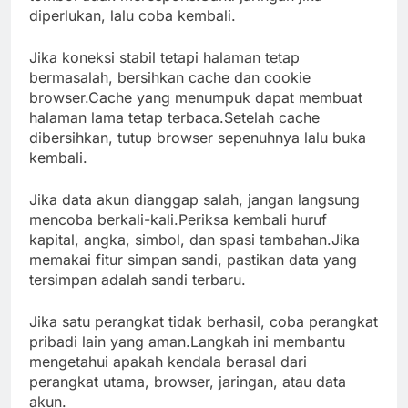
diperlukan, lalu coba kembali.
Jika koneksi stabil tetapi halaman tetap
bermasalah, bersihkan cache dan cookie
browser.Cache yang menumpuk dapat membuat
halaman lama tetap terbaca.Setelah cache
dibersihkan, tutup browser sepenuhnya lalu buka
kembali.
Jika data akun dianggap salah, jangan langsung
mencoba berkali-kali.Periksa kembali huruf
kapital, angka, simbol, dan spasi tambahan.Jika
memakai fitur simpan sandi, pastikan data yang
tersimpan adalah sandi terbaru.
Jika satu perangkat tidak berhasil, coba perangkat
pribadi lain yang aman.Langkah ini membantu
mengetahui apakah kendala berasal dari
perangkat utama, browser, jaringan, atau data
akun.