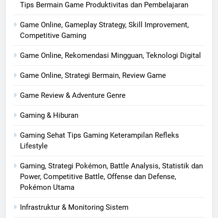
Tips Bermain Game Produktivitas dan Pembelajaran
Game Online, Gameplay Strategy, Skill Improvement,
Competitive Gaming
Game Online, Rekomendasi Mingguan, Teknologi Digital
Game Online, Strategi Bermain, Review Game
Game Review & Adventure Genre
Gaming & Hiburan
Gaming Sehat Tips Gaming Keterampilan Refleks
Lifestyle
Gaming, Strategi Pokémon, Battle Analysis, Statistik dan
Power, Competitive Battle, Offense dan Defense,
Pokémon Utama
Infrastruktur & Monitoring Sistem