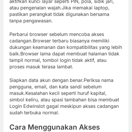
aktifkan kunci layar seperti PIN, pola, sidik jari,
atau pengenalan wajah.Jika memakai laptop,
pastikan perangkat tidak digunakan bersama
tanpa pengawasan.
Perbarui browser sebelum mencoba akses
cadangan.Browser terbaru biasanya memiliki
dukungan keamanan dan kompatibilitas yang lebih
baik.Browser lama dapat membuat halaman tidak
tampil normal, tombol login tidak aktif, atau
proses masuk terasa lambat.
Siapkan data akun dengan benar.Periksa nama
pengguna, email, dan kata sandi sebelum
masuk.Kesalahan kecil seperti huruf kapital,
simbol keliru, atau spasi tambahan bisa membuat
Login Edwinslot gagal meskipun akses cadangan
sudah terbuka normal.
Cara Menggunakan Akses