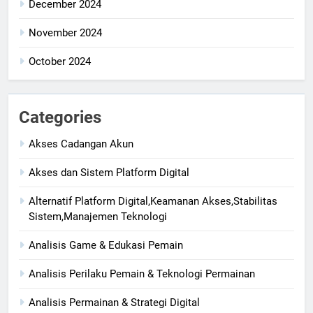
December 2024
November 2024
October 2024
Categories
Akses Cadangan Akun
Akses dan Sistem Platform Digital
Alternatif Platform Digital,Keamanan Akses,Stabilitas
Sistem,Manajemen Teknologi
Analisis Game & Edukasi Pemain
Analisis Perilaku Pemain & Teknologi Permainan
Analisis Permainan & Strategi Digital