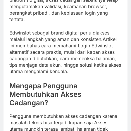
platform digital, akses cadangan sebaiknya tetap
mengutamakan validasi, keamanan browser,
perangkat pribadi, dan kebiasaan login yang
tertata.
Edwinslot sebagai brand digital perlu diakses
melalui langkah yang aman dan konsisten.Artikel
ini membahas cara memahami Login Edwinslot
alternatif secara praktis, mulai dari kapan akses
cadangan dibutuhkan, cara memeriksa halaman,
tips menjaga data akun, hingga solusi ketika akses
utama mengalami kendala.
Mengapa Pengguna
Membutuhkan Akses
Cadangan?
Pengguna membutuhkan akses cadangan karena
masalah teknis bisa terjadi kapan saja.Akses
utama mungkin terasa lambat, halaman tidak