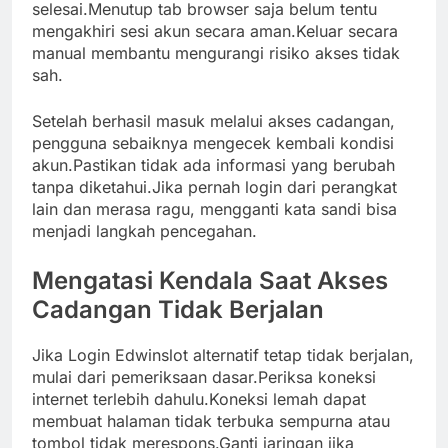
selesai.Menutup tab browser saja belum tentu
mengakhiri sesi akun secara aman.Keluar secara
manual membantu mengurangi risiko akses tidak
sah.
Setelah berhasil masuk melalui akses cadangan,
pengguna sebaiknya mengecek kembali kondisi
akun.Pastikan tidak ada informasi yang berubah
tanpa diketahui.Jika pernah login dari perangkat
lain dan merasa ragu, mengganti kata sandi bisa
menjadi langkah pencegahan.
Mengatasi Kendala Saat Akses
Cadangan Tidak Berjalan
Jika Login Edwinslot alternatif tetap tidak berjalan,
mulai dari pemeriksaan dasar.Periksa koneksi
internet terlebih dahulu.Koneksi lemah dapat
membuat halaman tidak terbuka sempurna atau
tombol tidak merespons.Ganti jaringan jika