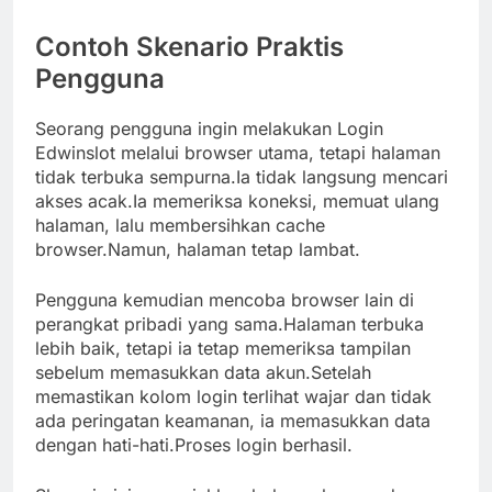
Contoh Skenario Praktis
Pengguna
Seorang pengguna ingin melakukan Login
Edwinslot melalui browser utama, tetapi halaman
tidak terbuka sempurna.Ia tidak langsung mencari
akses acak.Ia memeriksa koneksi, memuat ulang
halaman, lalu membersihkan cache
browser.Namun, halaman tetap lambat.
Pengguna kemudian mencoba browser lain di
perangkat pribadi yang sama.Halaman terbuka
lebih baik, tetapi ia tetap memeriksa tampilan
sebelum memasukkan data akun.Setelah
memastikan kolom login terlihat wajar dan tidak
ada peringatan keamanan, ia memasukkan data
dengan hati-hati.Proses login berhasil.