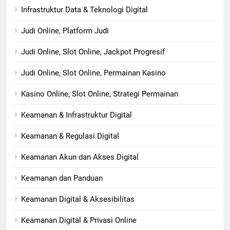
Infrastruktur Data & Teknologi Digital
Judi Online, Platform Judi
Judi Online, Slot Online, Jackpot Progresif
Judi Online, Slot Online, Permainan Kasino
Kasino Online, Slot Online, Strategi Permainan
Keamanan & Infrastruktur Digital
Keamanan & Regulasi Digital
Keamanan Akun dan Akses Digital
Keamanan dan Panduan
Keamanan Digital & Aksesibilitas
Keamanan Digital & Privasi Online