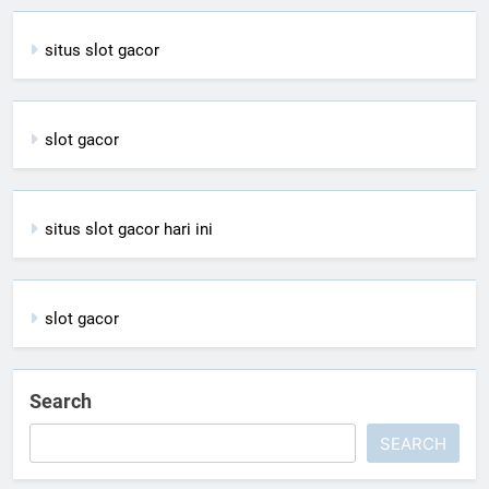
situs slot gacor
slot gacor
situs slot gacor hari ini
slot gacor
Search
SEARCH