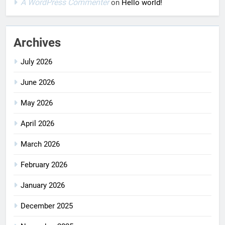
A WordPress Commenter
on
Hello world!
Archives
July 2026
June 2026
May 2026
April 2026
March 2026
February 2026
January 2026
December 2025