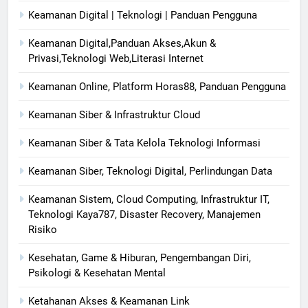
Keamanan Digital | Teknologi | Panduan Pengguna
Keamanan Digital,Panduan Akses,Akun &
Privasi,Teknologi Web,Literasi Internet
Keamanan Online, Platform Horas88, Panduan Pengguna
Keamanan Siber & Infrastruktur Cloud
Keamanan Siber & Tata Kelola Teknologi Informasi
Keamanan Siber, Teknologi Digital, Perlindungan Data
Keamanan Sistem, Cloud Computing, Infrastruktur IT,
Teknologi Kaya787, Disaster Recovery, Manajemen
Risiko
Kesehatan, Game & Hiburan, Pengembangan Diri,
Psikologi & Kesehatan Mental
Ketahanan Akses & Keamanan Link