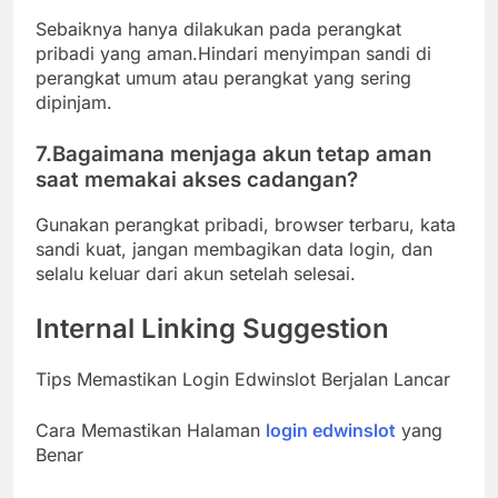
Sebaiknya hanya dilakukan pada perangkat
pribadi yang aman.Hindari menyimpan sandi di
perangkat umum atau perangkat yang sering
dipinjam.
7.Bagaimana menjaga akun tetap aman
saat memakai akses cadangan?
Gunakan perangkat pribadi, browser terbaru, kata
sandi kuat, jangan membagikan data login, dan
selalu keluar dari akun setelah selesai.
Internal Linking Suggestion
Tips Memastikan Login Edwinslot Berjalan Lancar
Cara Memastikan Halaman
login edwinslot
yang
Benar