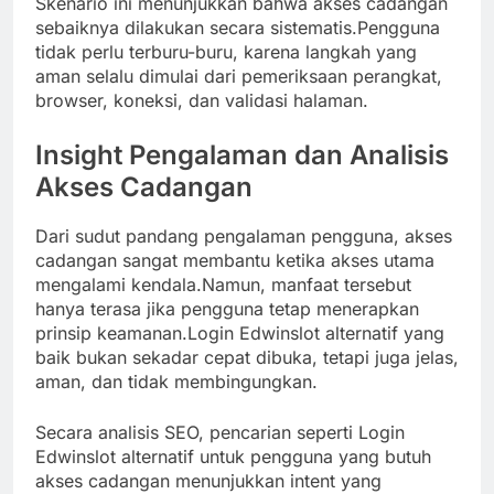
Skenario ini menunjukkan bahwa akses cadangan
sebaiknya dilakukan secara sistematis.Pengguna
tidak perlu terburu-buru, karena langkah yang
aman selalu dimulai dari pemeriksaan perangkat,
browser, koneksi, dan validasi halaman.
Insight Pengalaman dan Analisis
Akses Cadangan
Dari sudut pandang pengalaman pengguna, akses
cadangan sangat membantu ketika akses utama
mengalami kendala.Namun, manfaat tersebut
hanya terasa jika pengguna tetap menerapkan
prinsip keamanan.Login Edwinslot alternatif yang
baik bukan sekadar cepat dibuka, tetapi juga jelas,
aman, dan tidak membingungkan.
Secara analisis SEO, pencarian seperti Login
Edwinslot alternatif untuk pengguna yang butuh
akses cadangan menunjukkan intent yang