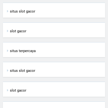
situs slot gacor
slot gacor
situs terpercaya
situs slot gacor
slot gacor