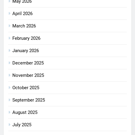
May 2026
April 2026
March 2026
February 2026
January 2026
December 2025
November 2025
October 2025
September 2025
August 2025
July 2025