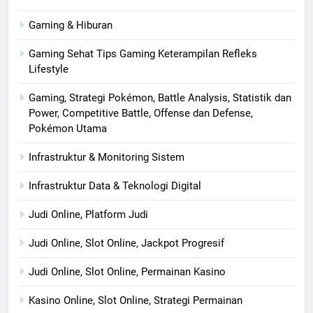
Gaming & Hiburan
Gaming Sehat Tips Gaming Keterampilan Refleks
Lifestyle
Gaming, Strategi Pokémon, Battle Analysis, Statistik dan
Power, Competitive Battle, Offense dan Defense,
Pokémon Utama
Infrastruktur & Monitoring Sistem
Infrastruktur Data & Teknologi Digital
Judi Online, Platform Judi
Judi Online, Slot Online, Jackpot Progresif
Judi Online, Slot Online, Permainan Kasino
Kasino Online, Slot Online, Strategi Permainan