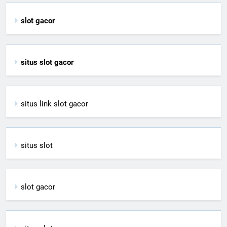
slot gacor
situs slot gacor
situs link slot gacor
situs slot
slot gacor