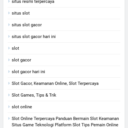
situs resmi terpercaya
situs slot
situs slot gacor
situs slot gacor hari ini
slot
slot gacor
slot gacor hari ini
Slot Gacor, Keamanan Online, Slot Terpercaya
Slot Games, Tips & Trik
slot online
Slot Online Terpercaya Panduan Bermain Slot Keamanan
Situs Game Teknologi Platform Slot Tips Pemain Online