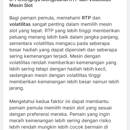
Mesin Slot
Bagi pemain pemula, memahami
RTP
dan
volatilitas
sangat penting dalam memilih mesin
slot yang tepat. RTP yang lebih tinggi memberikan
peluang menang lebih baik dalam jangka panjang,
sementara volatilitas mengacu pada seberapa
besar hadiah yang dapat diperoleh dan seberapa
sering kemenangan terjadi. Mesin dengan
volatilitas rendah memberikan kemenangan yang
lebih sering tetapi dengan hadiah lebih kecil,
sedangkan mesin dengan volatilitas tinggi
memberikan kemenangan lebih besar namun lebih
jarang.
Mengetahui kedua faktor ini dapat membantu
pemain pemula memilih mesin slot yang sesuai
dengan preferensi mereka. Pemain yang ingin
meraih kemenangan lebih sering dengan risiko
lebih rendah mungkin lebih cocok bermain di