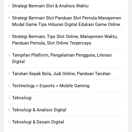
Strategi Bermain Slot & Analisis Waktu
Strategi Bermain Slot Panduan Slot Pemula Manajemen
Modal Game Tips Hiburan Digital Edukasi Game Online
Strategi Bermain, Tips Slot Online, Manajemen Waktu,
Panduan Pemula, Slot Online Terpercaya
Tampilan Platform, Pengalaman Pengguna, Literasi
Digital
Taruhan Sepak Bola, Judi Online, Panduan Taruhan
Technology > Esports > Mobile Gaming
Teknologi
Teknologi & Analisis Digital
Teknologi & Desain Digital