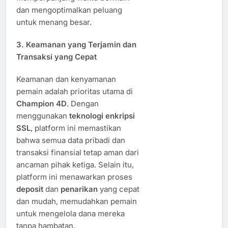
dan mengoptimalkan peluang
untuk menang besar.
3.
Keamanan yang Terjamin dan
Transaksi yang Cepat
Keamanan dan kenyamanan
pemain adalah prioritas utama di
Champion 4D
. Dengan
menggunakan
teknologi enkripsi
SSL
, platform ini memastikan
bahwa semua data pribadi dan
transaksi finansial tetap aman dari
ancaman pihak ketiga. Selain itu,
platform ini menawarkan proses
deposit
dan
penarikan
yang cepat
dan mudah, memudahkan pemain
untuk mengelola dana mereka
tanpa hambatan.