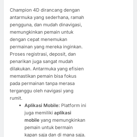
Champion 4D dirancang dengan
antarmuka yang sederhana, ramah
pengguna, dan mudah dinavigasi,
memungkinkan pemain untuk
dengan cepat menemukan
permainan yang mereka inginkan.
Proses registrasi, deposit, dan
penarikan juga sangat mudah
dilakukan. Antarmuka yang efisien
memastikan pemain bisa fokus
pada permainan tanpa merasa
terganggu oleh navigasi yang
rumit.
Aplikasi Mobile:
Platform ini
juga memiliki
aplikasi
mobile
yang memungkinkan
pemain untuk bermain
kapan saja dan di mana saja.