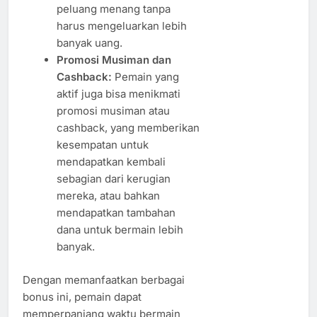
peluang menang tanpa
harus mengeluarkan lebih
banyak uang.
Promosi Musiman dan
Cashback:
Pemain yang
aktif juga bisa menikmati
promosi musiman atau
cashback, yang memberikan
kesempatan untuk
mendapatkan kembali
sebagian dari kerugian
mereka, atau bahkan
mendapatkan tambahan
dana untuk bermain lebih
banyak.
Dengan memanfaatkan berbagai
bonus ini, pemain dapat
memperpanjang waktu bermain