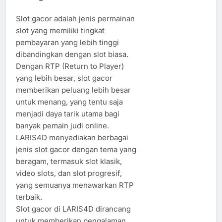
Slot gacor adalah jenis permainan
slot yang memiliki tingkat
pembayaran yang lebih tinggi
dibandingkan dengan slot biasa.
Dengan RTP (Return to Player)
yang lebih besar, slot gacor
memberikan peluang lebih besar
untuk menang, yang tentu saja
menjadi daya tarik utama bagi
banyak pemain judi online.
LARIS4D menyediakan berbagai
jenis slot gacor dengan tema yang
beragam, termasuk slot klasik,
video slots, dan slot progresif,
yang semuanya menawarkan RTP
terbaik.
Slot gacor di LARIS4D dirancang
untuk memberikan pengalaman