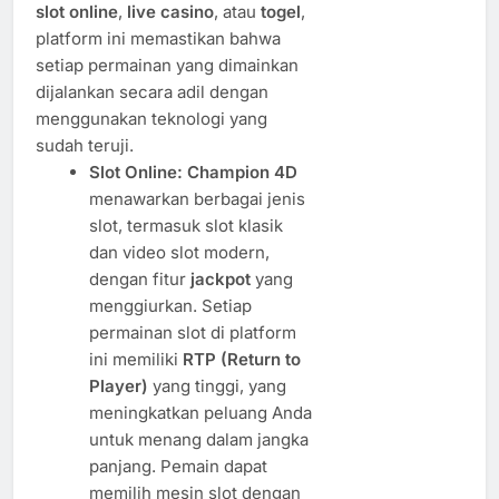
slot online
,
live casino
, atau
togel
,
platform ini memastikan bahwa
setiap permainan yang dimainkan
dijalankan secara adil dengan
menggunakan teknologi yang
sudah teruji.
Slot Online:
Champion 4D
menawarkan berbagai jenis
slot, termasuk slot klasik
dan video slot modern,
dengan fitur
jackpot
yang
menggiurkan. Setiap
permainan slot di platform
ini memiliki
RTP (Return to
Player)
yang tinggi, yang
meningkatkan peluang Anda
untuk menang dalam jangka
panjang. Pemain dapat
memilih mesin slot dengan