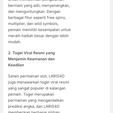
bermain yang adil, menyenangkan,
dan menguntungkan. Dengan
berbagai fitur seperti free spins,
multiplier, dan wild symbols,
pemain memiliki kesempatan untuk
meraih hadiah besar dengan lebih
mudah.
2. Togel Viral Resmi yang
Menjamin Keamanan dan
Keadilan
Selain permainan slot, LARIS4D
juga menawarkan togel viral resmi
yang sangat populer di kalangan
pemain. Togel merupakan
permainan yang mengandalkan
prediksi angka, dan LARIS4D
memberikan berbagai pilihan