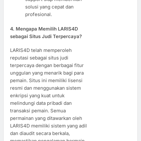
solusi yang cepat dan
profesional.
4. Mengapa Memilih LARIS4D
sebagai Situs Judi Terpercaya?
LARIS4D telah memperoleh
reputasi sebagai situs judi
terpercaya dengan berbagai fitur
unggulan yang menarik bagi para
pemain. Situs ini memiliki lisensi
resmi dan menggunakan sistem
enkripsi yang kuat untuk
melindungi data pribadi dan
transaksi pemain. Semua
permainan yang ditawarkan oleh
LARIS4D memiliki sistem yang adil
dan diaudit secara berkala,
memastikan pengalaman bermain