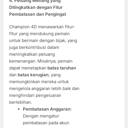
4.
Peluang Menang yang
Ditingkatkan dengan Fitur
Pembatasan dan Pengingat
Champion 4D menawarkan fitur-
fitur yang mendukung pemain
untuk bermain dengan bijak, yang
juga berkontribusi dalam
meningkatkan peluang
kemenangan. Misalnya, pemain
dapat menetapkan
batas taruhan
dan
batas kerugian
, yang
memungkinkan mereka untuk
mengelola anggaran lebih baik dan
menghindari pengeluaran
berlebihan.
Pembatasan Anggaran:
Dengan mengatur
pembatasan pada akun