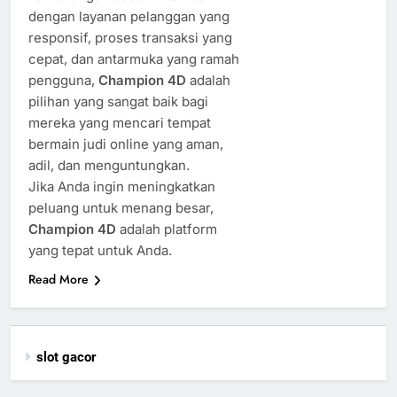
dengan layanan pelanggan yang
responsif, proses transaksi yang
cepat, dan antarmuka yang ramah
pengguna,
Champion 4D
adalah
pilihan yang sangat baik bagi
mereka yang mencari tempat
bermain judi online yang aman,
adil, dan menguntungkan.
Jika Anda ingin meningkatkan
peluang untuk menang besar,
Champion 4D
adalah platform
yang tepat untuk Anda.
Read More
slot gacor