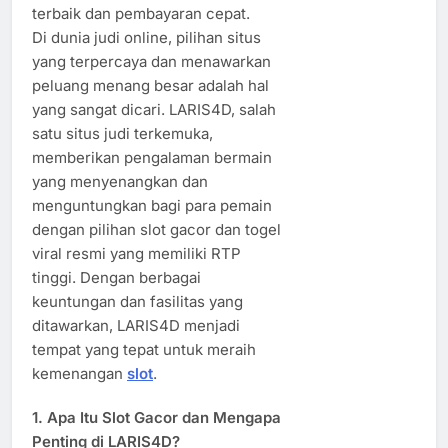
terbaik dan pembayaran cepat.
Di dunia judi online, pilihan situs
yang terpercaya dan menawarkan
peluang menang besar adalah hal
yang sangat dicari. LARIS4D, salah
satu situs judi terkemuka,
memberikan pengalaman bermain
yang menyenangkan dan
menguntungkan bagi para pemain
dengan pilihan slot gacor dan togel
viral resmi yang memiliki RTP
tinggi. Dengan berbagai
keuntungan dan fasilitas yang
ditawarkan, LARIS4D menjadi
tempat yang tepat untuk meraih
kemenangan
slot
.
1. Apa Itu Slot Gacor dan Mengapa
Penting di LARIS4D?