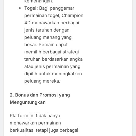
kemenangan.
Togel:
Bagi penggemar
permainan togel, Champion
4D menawarkan berbagai
jenis taruhan dengan
peluang menang yang
besar. Pemain dapat
memilih berbagai strategi
taruhan berdasarkan angka
atau jenis permainan yang
dipilih untuk meningkatkan
peluang mereka.
2.
Bonus dan Promosi yang
Menguntungkan
Platform ini tidak hanya
menawarkan permainan
berkualitas, tetapi juga berbagai