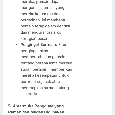
mereka, pemain dapat
mengontrol jumlah yang
mereka keluarkan dalam
permainan. Ini membantu
pemain tetap dalam kendali
dan mengurangi risiko
kerugian besar.
Pengingat Bermain:
Fitur
pengingat akan
memberitahukan pemain
tentang berapa lama mereka
sudah bermain, memberikan
mereka kesempatan untuk
berhenti sejenak atau
menetapkan strategi ulang
jika perlu.
5.
Antarmuka Pengguna yang
Ramah dan Mudah Digunakan