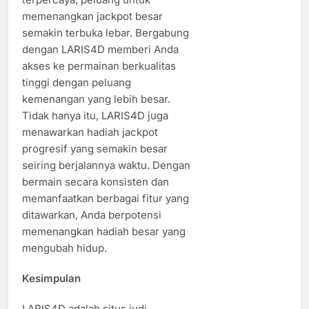
memenangkan jackpot besar
semakin terbuka lebar. Bergabung
dengan LARIS4D memberi Anda
akses ke permainan berkualitas
tinggi dengan peluang
kemenangan yang lebih besar.
Tidak hanya itu, LARIS4D juga
menawarkan hadiah jackpot
progresif yang semakin besar
seiring berjalannya waktu. Dengan
bermain secara konsisten dan
memanfaatkan berbagai fitur yang
ditawarkan, Anda berpotensi
memenangkan hadiah besar yang
mengubah hidup.
Kesimpulan
LARIS4D adalah situs judi