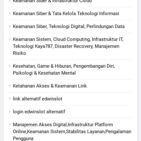
Keamanan Siber & Infrastruktur Cloud
Keamanan Siber & Tata Kelola Teknologi Informasi
Keamanan Siber, Teknologi Digital, Perlindungan Data
Keamanan Sistem, Cloud Computing, Infrastruktur IT,
Teknologi Kaya787, Disaster Recovery, Manajemen
Risiko
Kesehatan, Game & Hiburan, Pengembangan Diri,
Psikologi & Kesehatan Mental
Ketahanan Akses & Keamanan Link
link alternatif edwinslot
login edwinslot alternatif
Manajemen Akses Digital,Infrastruktur Platform
Online,Keamanan Sistem,Stabilitas Layanan,Pengalaman
Pengguna