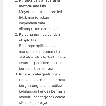
Kurangnya transparansi
metode analisis
Mayoritas sistem prediksi
tidak menjelaskan
bagaimana data
dikumpulkan dan diolah.
Peluang manipulasi dan
eksploitasi
Beberapa aplikasi bisa
mengarahkan pemain ke
slot atau situs tertentu demi
keuntungan afiliasi, bukan
berdasarkan akurasi.
Potensi ketergantungan
Pemain bisa menjadi terlalu
bergantung pada prediksi,
kehilangan kendali bermain
mandiri, dan terjebak dalam
siklus kejar-kejaran