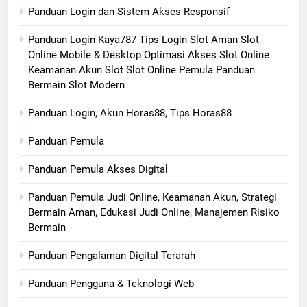
Panduan Login dan Sistem Akses Responsif
Panduan Login Kaya787 Tips Login Slot Aman Slot
Online Mobile & Desktop Optimasi Akses Slot Online
Keamanan Akun Slot Slot Online Pemula Panduan
Bermain Slot Modern
Panduan Login, Akun Horas88, Tips Horas88
Panduan Pemula
Panduan Pemula Akses Digital
Panduan Pemula Judi Online, Keamanan Akun, Strategi
Bermain Aman, Edukasi Judi Online, Manajemen Risiko
Bermain
Panduan Pengalaman Digital Terarah
Panduan Pengguna & Teknologi Web