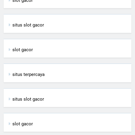
slot gacor
situs slot gacor
slot gacor
situs terpercaya
situs slot gacor
slot gacor