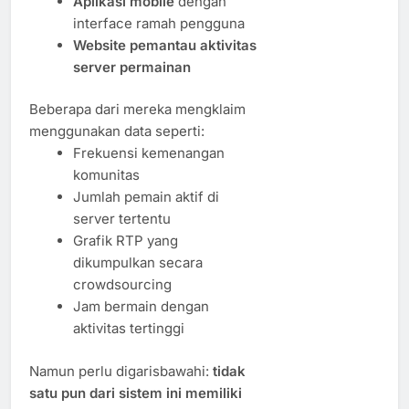
Aplikasi mobile
dengan
interface ramah pengguna
Website pemantau aktivitas
server permainan
Beberapa dari mereka mengklaim
menggunakan data seperti:
Frekuensi kemenangan
komunitas
Jumlah pemain aktif di
server tertentu
Grafik RTP yang
dikumpulkan secara
crowdsourcing
Jam bermain dengan
aktivitas tertinggi
Namun perlu digarisbawahi:
tidak
satu pun dari sistem ini memiliki