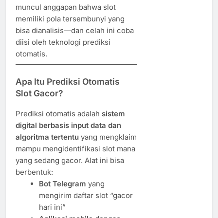
muncul anggapan bahwa slot
memiliki pola tersembunyi yang
bisa dianalisis—dan celah ini coba
diisi oleh teknologi prediksi
otomatis.
Apa Itu Prediksi Otomatis
Slot Gacor?
Prediksi otomatis adalah
sistem
digital berbasis input data dan
algoritma tertentu
yang mengklaim
mampu mengidentifikasi slot mana
yang sedang gacor. Alat ini bisa
berbentuk:
Bot Telegram
yang
mengirim daftar slot “gacor
hari ini”