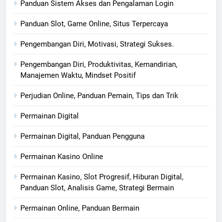
Panduan Sistem Akses dan Pengalaman Login
Panduan Slot, Game Online, Situs Terpercaya
Pengembangan Diri, Motivasi, Strategi Sukses.
Pengembangan Diri, Produktivitas, Kemandirian,
Manajemen Waktu, Mindset Positif
Perjudian Online, Panduan Pemain, Tips dan Trik
Permainan Digital
Permainan Digital, Panduan Pengguna
Permainan Kasino Online
Permainan Kasino, Slot Progresif, Hiburan Digital,
Panduan Slot, Analisis Game, Strategi Bermain
Permainan Online, Panduan Bermain