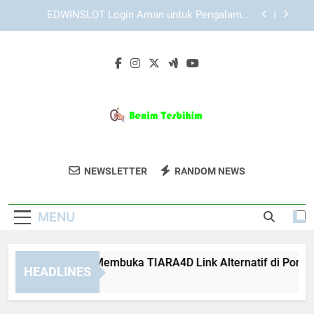
Skip
Login Edwinslot Alternatif untuk Pengguna yang
to
Butuh Akses Cadangan Secara Aman
content
Lebah4D Login Tanpa Ribet untuk Pengguna Aktif
Langkah Praktis Membuka TIARA4D Link
Alternatif di Ponsel
EDWINSLOT Login Aman untuk Pengalaman
Akses yang Lebih Nyaman
Login Edwinslot Alternatif untuk Pengguna yang
Butuh Akses Cadangan Secara Aman
Benim Tesbihim
Dapatkan Koleksi Tasbih Dan Aksesoris
Lebah4D Login Tanpa Ribet untuk Pengguna Aktif
NEWSLETTER
RANDOM NEWS
Islami Berkualitas Di Benim Tesbihim.
MENU
ngkah Praktis Membuka TIARA4D Link Alternatif di Ponsel
HEADLINES
Weeks Ago