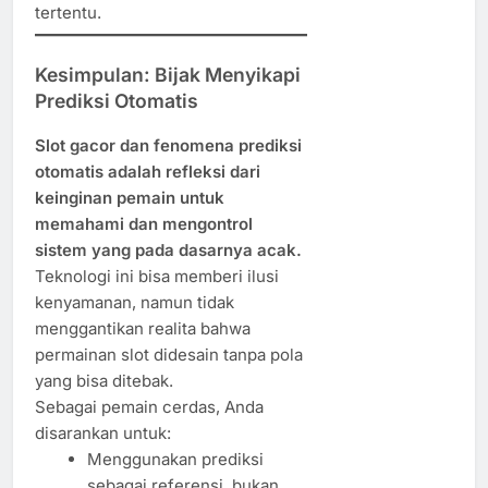
tertentu.
Kesimpulan: Bijak Menyikapi
Prediksi Otomatis
Slot gacor dan fenomena prediksi
otomatis adalah refleksi dari
keinginan pemain untuk
memahami dan mengontrol
sistem yang pada dasarnya acak.
Teknologi ini bisa memberi ilusi
kenyamanan, namun tidak
menggantikan realita bahwa
permainan slot didesain tanpa pola
yang bisa ditebak.
Sebagai pemain cerdas, Anda
disarankan untuk:
Menggunakan prediksi
sebagai referensi, bukan