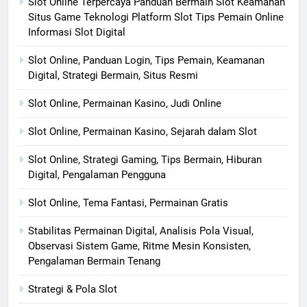
Slot Online Terpercaya Panduan Bermain Slot Keamanan
Situs Game Teknologi Platform Slot Tips Pemain Online
Informasi Slot Digital
Slot Online, Panduan Login, Tips Pemain, Keamanan
Digital, Strategi Bermain, Situs Resmi
Slot Online, Permainan Kasino, Judi Online
Slot Online, Permainan Kasino, Sejarah dalam Slot
Slot Online, Strategi Gaming, Tips Bermain, Hiburan
Digital, Pengalaman Pengguna
Slot Online, Tema Fantasi, Permainan Gratis
Stabilitas Permainan Digital, Analisis Pola Visual,
Observasi Sistem Game, Ritme Mesin Konsisten,
Pengalaman Bermain Tenang
Strategi & Pola Slot