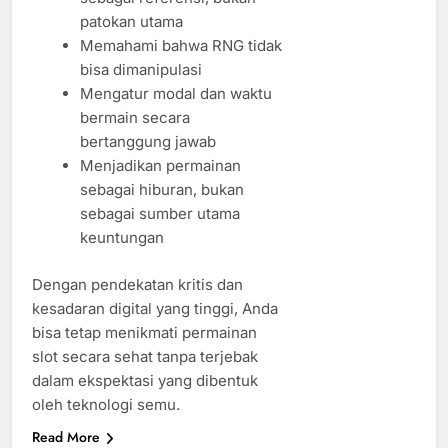
patokan utama
Memahami bahwa RNG tidak
bisa dimanipulasi
Mengatur modal dan waktu
bermain secara
bertanggung jawab
Menjadikan permainan
sebagai hiburan, bukan
sebagai sumber utama
keuntungan
Dengan pendekatan kritis dan
kesadaran digital yang tinggi, Anda
bisa tetap menikmati permainan
slot secara sehat tanpa terjebak
dalam ekspektasi yang dibentuk
oleh teknologi semu.
Read More