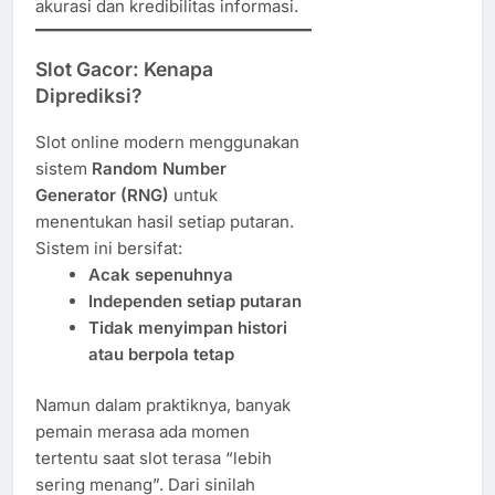
akurasi dan kredibilitas informasi.
Slot Gacor: Kenapa
Diprediksi?
Slot online modern menggunakan
sistem
Random Number
Generator (RNG)
untuk
menentukan hasil setiap putaran.
Sistem ini bersifat:
Acak sepenuhnya
Independen setiap putaran
Tidak menyimpan histori
atau berpola tetap
Namun dalam praktiknya, banyak
pemain merasa ada momen
tertentu saat slot terasa “lebih
sering menang”. Dari sinilah