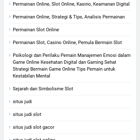
Permainan Online, Slot Online, Kasino, Keamanan Digital
Permainan Online, Strategi & Tips, Analisis Permainan
Permainan Slot Online
Permainan Slot, Casino Online, Pemula Bermain Slot
Psikologi dan Perilaku Pemain Manajemen Emosi dalam
Game Online Kesehatan Digital dan Gaming Sehat
Strategi Bermain Game Online Tips Pemain untuk
Kestabilan Mental
Sejarah dan Simbolisme Slot
situs judi
situs judi slot
situs judi slot gacor
situs judi slot online