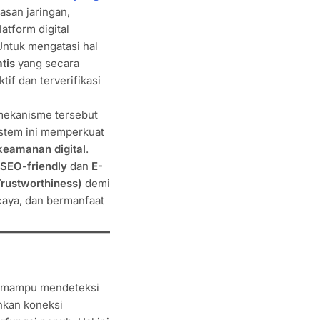
asan jaringan,
atform digital
Untuk mengatasi hal
tis
yang secara
if dan terverifikasi
 mekanisme tersebut
istem ini memperkuat
 keamanan digital
.
SEO-friendly
dan
E-
Trustworthiness)
demi
caya, dan bermanfaat
s mampu mendeteksi
hkan koneksi