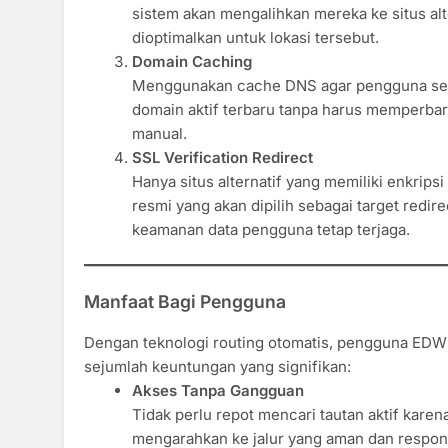
sistem akan mengalihkan mereka ke situs alt
dioptimalkan untuk lokasi tersebut.
Domain Caching
Menggunakan cache DNS agar pengguna sela
domain aktif terbaru tanpa harus memperbar
manual.
SSL Verification Redirect
Hanya situs alternatif yang memiliki enkripsi
resmi yang akan dipilih sebagai target redir
keamanan data pengguna tetap terjaga.
Manfaat Bagi Pengguna
Dengan teknologi routing otomatis, pengguna E
sejumlah keuntungan yang signifikan:
Akses Tanpa Gangguan
Tidak perlu repot mencari tautan aktif kare
mengarahkan ke jalur yang aman dan respons