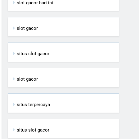
slot gacor hari ini
slot gacor
situs slot gacor
slot gacor
situs terpercaya
situs slot gacor