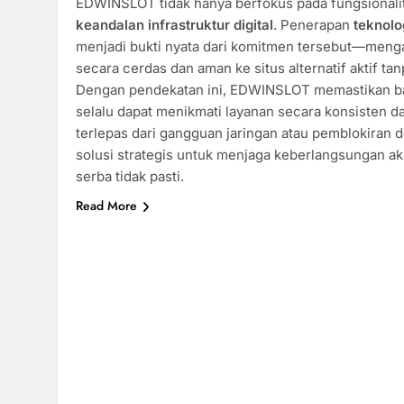
EDWINSLOT tidak hanya berfokus pada fungsionalita
keandalan infrastruktur digital
. Penerapan
teknolo
menjadi bukti nyata dari komitmen tersebut—men
secara cerdas dan aman ke situs alternatif aktif tan
Dengan pendekatan ini, EDWINSLOT memastikan 
selalu dapat menikmati layanan secara konsisten da
terlepas dari gangguan jaringan atau pemblokiran
solusi strategis untuk menjaga keberlangsungan aks
serba tidak pasti.
Read More