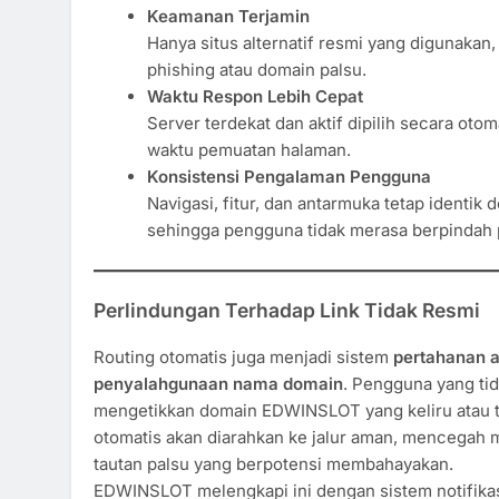
Keamanan Terjamin
Hanya situs alternatif resmi yang digunakan
phishing atau domain palsu.
Waktu Respon Lebih Cepat
Server terdekat dan aktif dipilih secara oto
waktu pemuatan halaman.
Konsistensi Pengalaman Pengguna
Navigasi, fitur, dan antarmuka tetap identik 
sehingga pengguna tidak merasa berpindah 
Perlindungan Terhadap Link Tidak Resmi
Routing otomatis juga menjadi sistem
pertahanan 
penyalahgunaan nama domain
. Pengguna yang ti
mengetikkan domain EDWINSLOT yang keliru atau t
otomatis akan diarahkan ke jalur aman, mencegah 
tautan palsu yang berpotensi membahayakan.
EDWINSLOT melengkapi ini dengan sistem notifikas