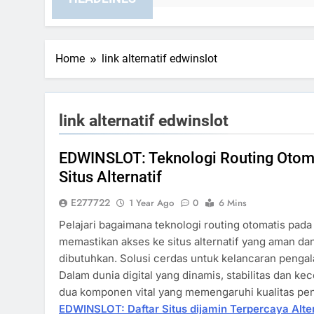
Home
link alternatif edwinslot
link alternatif edwinslot
EDWINSLOT: Teknologi Routing Otom
Situs Alternatif
E277722
1 Year Ago
0
6 Mins
Pelajari bagaimana teknologi routing otomatis pa
memastikan akses ke situs alternatif yang aman dan 
dibutuhkan. Solusi cerdas untuk kelancaran pengal
Dalam dunia digital yang dinamis, stabilitas dan k
dua komponen vital yang memengaruhi kualitas p
EDWINSLOT: Daftar Situs dijamin Terpercaya Alte