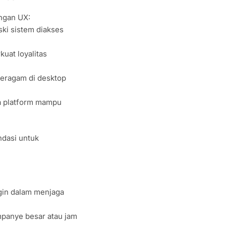
engan UX:
ki sistem diakses
at loyalitas
eragam di desktop
 platform mampu
ndasi untuk
gin dalam menjaga
mpanye besar atau jam