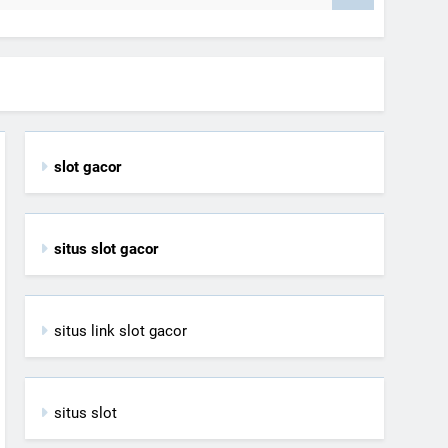
slot gacor
situs slot gacor
situs link slot gacor
situs slot