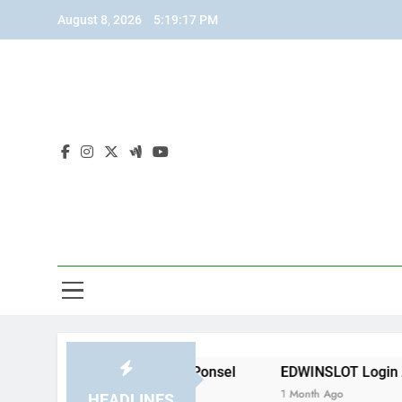
Skip
August 8, 2026
5:19:18 PM
to
content
Ben
Dapatkan K
nk Alternatif di Ponsel
EDWINSLOT Login Aman untuk
1 Month Ago
HEADLINES