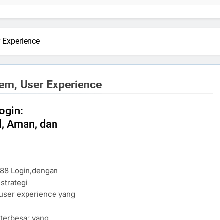
r Experience
stem, User Experience
ogin:
l, Aman, dan
as88 Login,dengan
strategi
ser experience yang
 terbesar yang