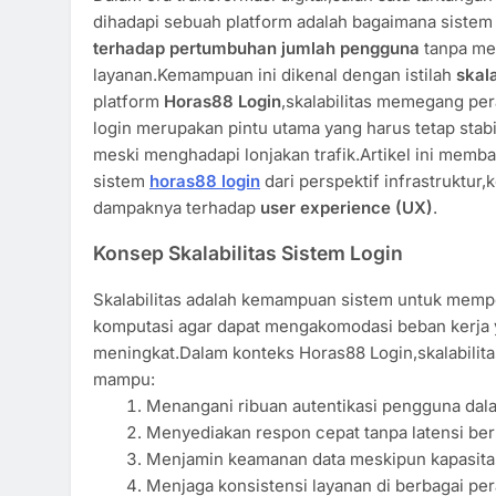
dihadapi sebuah platform adalah bagaimana sistem
terhadap pertumbuhan jumlah pengguna
tanpa men
layanan.Kemampuan ini dikenal dengan istilah
skala
platform
Horas88 Login
,skalabilitas memegang pe
login merupakan pintu utama yang harus tetap stab
meski menghadapi lonjakan trafik.Artikel ini membah
sistem
horas88 login
dari perspektif infrastruktur
dampaknya terhadap
user experience (UX)
.
Konsep Skalabilitas Sistem Login
Skalabilitas adalah kemampuan sistem untuk mempe
komputasi agar dapat mengakomodasi beban kerja
meningkat.Dalam konteks Horas88 Login,skalabilita
mampu:
Menangani ribuan autentikasi pengguna dal
Menyediakan respon cepat tanpa latensi ber
Menjamin keamanan data meskipun kapasitas
Menjaga konsistensi layanan di berbagai pe