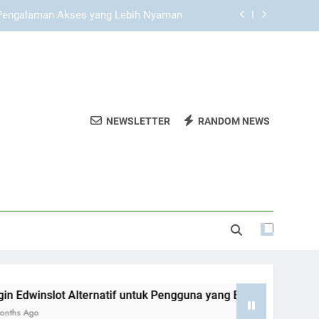
engalaman Akses yang Lebih Nyaman
ang Butuh Akses Cadangan Secara Aman
gin Tanpa Ribet untuk Pengguna Aktif
uka TIARA4D Link Alternatif di Ponsel
NEWSLETTER
RANDOM NEWS
engalaman Akses yang Lebih Nyaman
ang Butuh Akses Cadangan Secara Aman
him.
gin Tanpa Ribet untuk Pengguna Aktif
ot Alternatif untuk Pengguna yang Butuh Akses Cadangan Sec