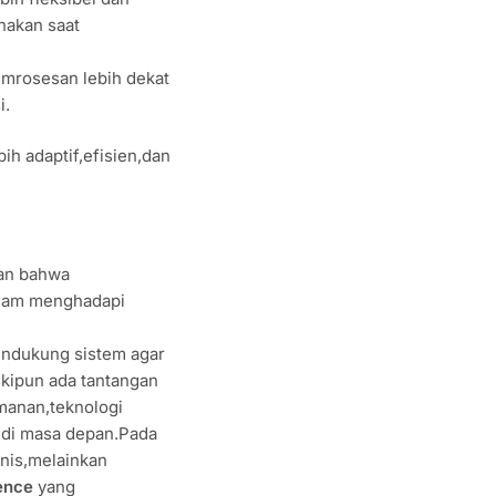
nakan saat
mrosesan lebih dekat
i.
ih adaptif,efisien,dan
kan bahwa
alam menghadapi
endukung sistem agar
skipun ada tantangan
amanan,teknologi
s di masa depan.Pada
knis,melainkan
ence
yang