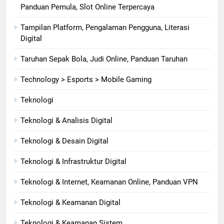
Panduan Pemula, Slot Online Terpercaya
Tampilan Platform, Pengalaman Pengguna, Literasi
Digital
Taruhan Sepak Bola, Judi Online, Panduan Taruhan
Technology > Esports > Mobile Gaming
Teknologi
Teknologi & Analisis Digital
Teknologi & Desain Digital
Teknologi & Infrastruktur Digital
Teknologi & Internet, Keamanan Online, Panduan VPN
Teknologi & Keamanan Digital
Teknologi & Keamanan Sistem