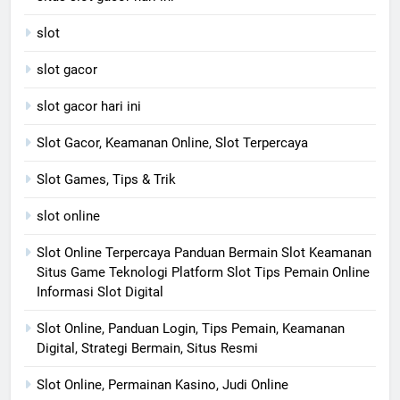
slot
slot gacor
slot gacor hari ini
Slot Gacor, Keamanan Online, Slot Terpercaya
Slot Games, Tips & Trik
slot online
Slot Online Terpercaya Panduan Bermain Slot Keamanan
Situs Game Teknologi Platform Slot Tips Pemain Online
Informasi Slot Digital
Slot Online, Panduan Login, Tips Pemain, Keamanan
Digital, Strategi Bermain, Situs Resmi
Slot Online, Permainan Kasino, Judi Online