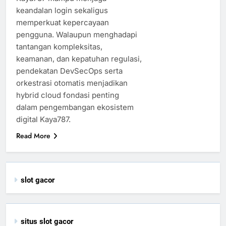
keandalan login sekaligus
memperkuat kepercayaan
pengguna. Walaupun menghadapi
tantangan kompleksitas,
keamanan, dan kepatuhan regulasi,
pendekatan DevSecOps serta
orkestrasi otomatis menjadikan
hybrid cloud fondasi penting
dalam pengembangan ekosistem
digital Kaya787.
Read More
slot gacor
situs slot gacor