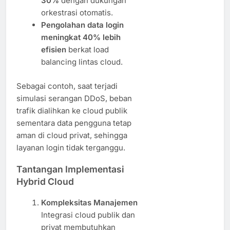
30%
dengan dukungan
orkestrasi otomatis.
Pengolahan data login
meningkat 40% lebih
efisien
berkat load
balancing lintas cloud.
Sebagai contoh, saat terjadi
simulasi serangan DDoS, beban
trafik dialihkan ke cloud publik
sementara data pengguna tetap
aman di cloud privat, sehingga
layanan login tidak terganggu.
Tantangan Implementasi
Hybrid Cloud
Kompleksitas Manajemen
Integrasi cloud publik dan
privat membutuhkan