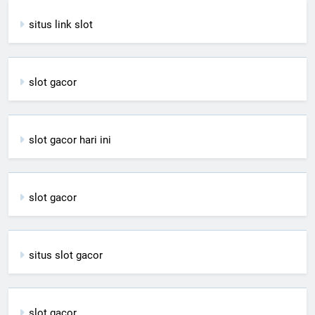
situs link slot
slot gacor
slot gacor hari ini
slot gacor
situs slot gacor
slot gacor