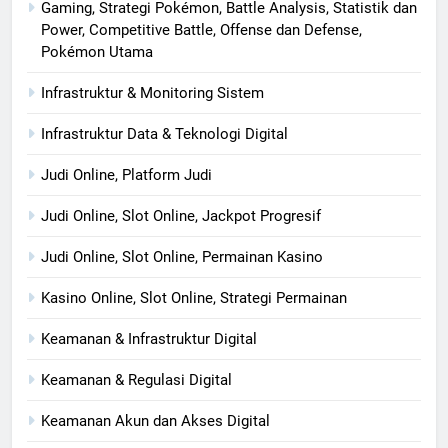
Gaming, Strategi Pokémon, Battle Analysis, Statistik dan
Power, Competitive Battle, Offense dan Defense,
Pokémon Utama
Infrastruktur & Monitoring Sistem
Infrastruktur Data & Teknologi Digital
Judi Online, Platform Judi
Judi Online, Slot Online, Jackpot Progresif
Judi Online, Slot Online, Permainan Kasino
Kasino Online, Slot Online, Strategi Permainan
Keamanan & Infrastruktur Digital
Keamanan & Regulasi Digital
Keamanan Akun dan Akses Digital