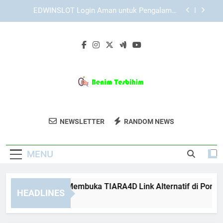
Skip
Login Edwinslot Alternatif untuk Pengguna yang
to
Butuh Akses Cadangan Secara Aman
content
Lebah4D Login Tanpa Ribet untuk Pengguna Aktif
Langkah Praktis Membuka TIARA4D Link
Alternatif di Ponsel
EDWINSLOT Login Aman untuk Pengalaman
Akses yang Lebih Nyaman
Login Edwinslot Alternatif untuk Pengguna yang
Butuh Akses Cadangan Secara Aman
Benim Tesbihim
Dapatkan Koleksi Tasbih Dan Aksesoris
Lebah4D Login Tanpa Ribet untuk Pengguna Aktif
NEWSLETTER
RANDOM NEWS
Islami Berkualitas Di Benim Tesbihim.
MENU
ngkah Praktis Membuka TIARA4D Link Alternatif di Ponsel
HEADLINES
Weeks Ago