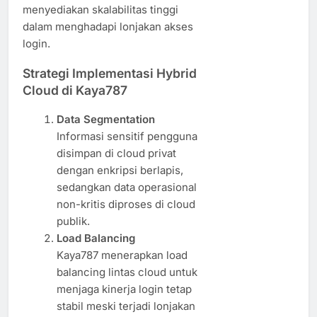
menyediakan skalabilitas tinggi
dalam menghadapi lonjakan akses
login.
Strategi Implementasi Hybrid
Cloud di Kaya787
Data Segmentation
Informasi sensitif pengguna
disimpan di cloud privat
dengan enkripsi berlapis,
sedangkan data operasional
non-kritis diproses di cloud
publik.
Load Balancing
Kaya787 menerapkan load
balancing lintas cloud untuk
menjaga kinerja login tetap
stabil meski terjadi lonjakan