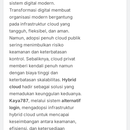
sistem digital modern.
Transformasi digital membuat
organisasi modern bergantung
pada infrastruktur cloud yang
tangguh, fleksibel, dan aman.
Namun, adopsi penuh cloud publik
sering menimbulkan risiko
keamanan dan keterbatasan
kontrol. Sebaliknya, cloud privat
memberi kendali penuh namun
dengan biaya tinggi dan
keterbatasan skalabilitas.
Hybrid
cloud
hadir sebagai solusi yang
memadukan keunggulan keduanya.
Kaya787
, melalui sistem
alternatif
login
, mengadopsi infrastruktur
hybrid cloud untuk mencapai
keseimbangan antara keamanan,
efisiensi, dan ketersediaan