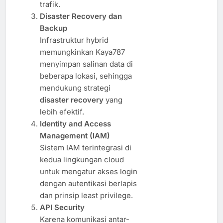
trafik.
Disaster Recovery dan
Backup
Infrastruktur hybrid
memungkinkan Kaya787
menyimpan salinan data di
beberapa lokasi, sehingga
mendukung strategi
disaster recovery
yang
lebih efektif.
Identity and Access
Management (IAM)
Sistem IAM terintegrasi di
kedua lingkungan cloud
untuk mengatur akses login
dengan autentikasi berlapis
dan prinsip least privilege.
API Security
Karena komunikasi antar-