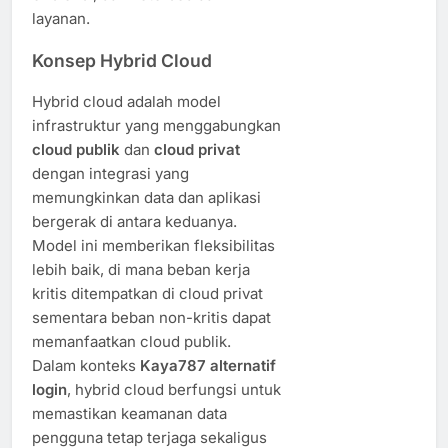
layanan.
Konsep Hybrid Cloud
Hybrid cloud adalah model
infrastruktur yang menggabungkan
cloud publik
dan
cloud privat
dengan integrasi yang
memungkinkan data dan aplikasi
bergerak di antara keduanya.
Model ini memberikan fleksibilitas
lebih baik, di mana beban kerja
kritis ditempatkan di cloud privat
sementara beban non-kritis dapat
memanfaatkan cloud publik.
Dalam konteks
Kaya787 alternatif
login
, hybrid cloud berfungsi untuk
memastikan keamanan data
pengguna tetap terjaga sekaligus