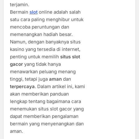
terjamin.
Bermain
slot
online adalah salah
satu cara paling menghibur untuk
mencoba peruntungan dan
memenangkan hadiah besar.
Namun, dengan banyaknya situs
kasino yang tersedia di internet,
penting untuk memilih
situs slot
gacor
yang tidak hanya
menawarkan peluang menang
tinggi, tetapi juga
aman
dan
terpercaya
. Dalam artikel ini, kami
akan memberikan panduan
lengkap tentang bagaimana cara
menemukan situs slot gacor yang
dapat memberikan pengalaman
bermain yang menyenangkan dan
aman.