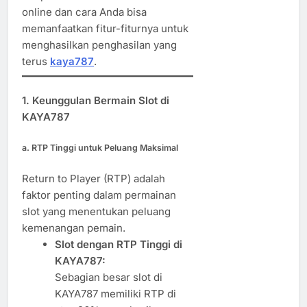
online dan cara Anda bisa
memanfaatkan fitur-fiturnya untuk
menghasilkan penghasilan yang
terus
kaya787
.
1.
Keunggulan Bermain Slot di
KAYA787
a.
RTP Tinggi untuk Peluang Maksimal
Return to Player (RTP) adalah
faktor penting dalam permainan
slot yang menentukan peluang
kemenangan pemain.
Slot dengan RTP Tinggi di
KAYA787:
Sebagian besar slot di
KAYA787 memiliki RTP di