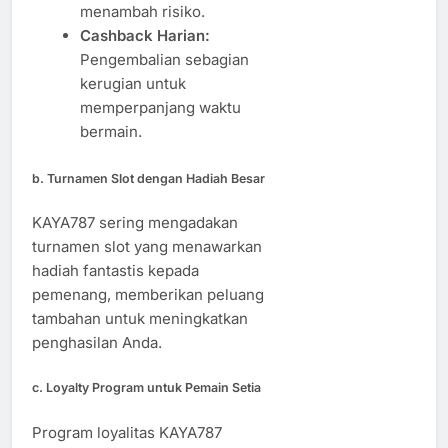
menambah risiko.
Cashback Harian:
Pengembalian sebagian
kerugian untuk
memperpanjang waktu
bermain.
b.
Turnamen Slot dengan Hadiah Besar
KAYA787 sering mengadakan
turnamen slot yang menawarkan
hadiah fantastis kepada
pemenang, memberikan peluang
tambahan untuk meningkatkan
penghasilan Anda.
c.
Loyalty Program untuk Pemain Setia
Program loyalitas KAYA787