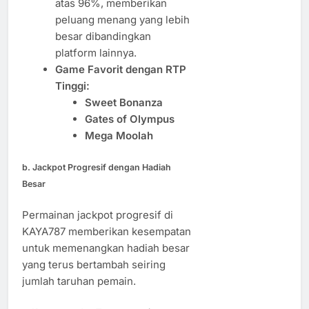
atas 96%, memberikan
peluang menang yang lebih
besar dibandingkan
platform lainnya.
Game Favorit dengan RTP
Tinggi:
Sweet Bonanza
Gates of Olympus
Mega Moolah
b.
Jackpot Progresif dengan Hadiah
Besar
Permainan jackpot progresif di
KAYA787 memberikan kesempatan
untuk memenangkan hadiah besar
yang terus bertambah seiring
jumlah taruhan pemain.