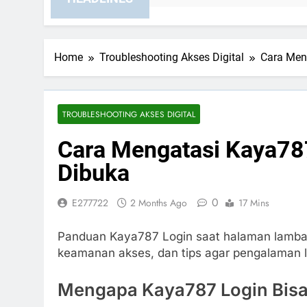
Home
Troubleshooting Akses Digital
Cara Men
TROUBLESHOOTING AKSES DIGITAL
Cara Mengatasi Kaya78
Dibuka
0
E277722
2 Months Ago
17 Mins
Panduan Kaya787 Login saat halaman lambat 
keamanan akses, dan tips agar pengalaman le
Mengapa Kaya787 Login Bisa