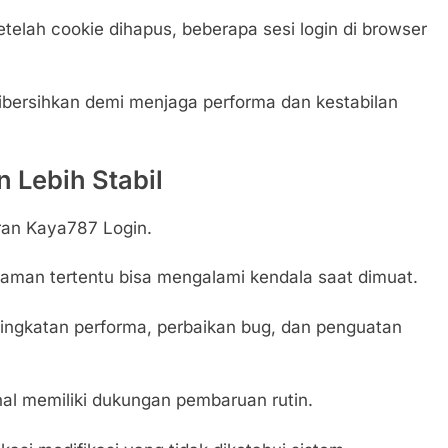
lah cookie dihapus, beberapa sesi login di browser
dibersihkan demi menjaga performa dan kestabilan
 Lebih Stabil
ran Kaya787 Login.
alaman tertentu bisa mengalami kendala saat dimuat.
gkatan performa, perbaikan bug, dan penguatan
al memiliki dukungan pembaruan rutin.