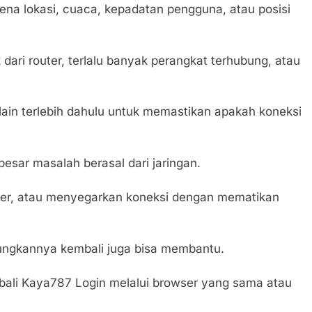
arena lokasi, cuaca, kepadatan pengguna, atau posisi
dari router, terlalu banyak perangkat terhubung, atau
n terlebih dahulu untuk memastikan apakah koneksi
esar masalah berasal dari jaringan.
ter, atau menyegarkan koneksi dengan mematikan
ungkannya kembali juga bisa membantu.
embali Kaya787 Login melalui browser yang sama atau