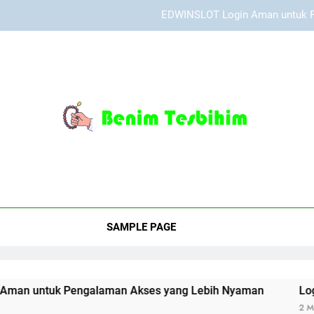
EDWINSLOT Login Aman untuk P
Login Edwinslot Alternatif untuk Pengguna y
Lebah4D Lo
Langkah Praktis Memb
EDWINSLOT Login Aman untuk P
Login Edwinslot Alternatif untuk Pengguna y
im Tesbihim
oleksi Tasbih Dan Aksesoris Islami Berkualitas Di Benim Tesbi
Lebah4D Lo
SAMPLE PAGE
uk Pengalaman Akses yang Lebih Nyaman
Login Edwin
2 Months Ago