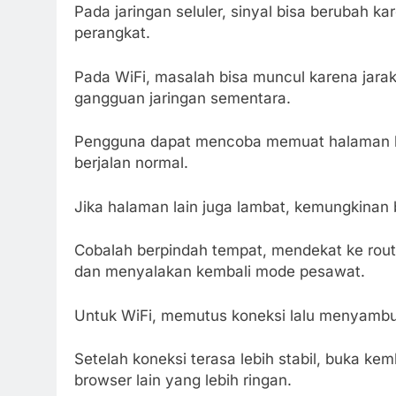
Pada jaringan seluler, sinyal bisa berubah k
perangkat.
Pada WiFi, masalah bisa muncul karena jarak 
gangguan jaringan sementara.
Pengguna dapat mencoba memuat halaman lai
berjalan normal.
Jika halaman lain juga lambat, kemungkinan b
Cobalah berpindah tempat, mendekat ke rou
dan menyalakan kembali mode pesawat.
Untuk WiFi, memutus koneksi lalu menyamb
Setelah koneksi terasa lebih stabil, buka k
browser lain yang lebih ringan.