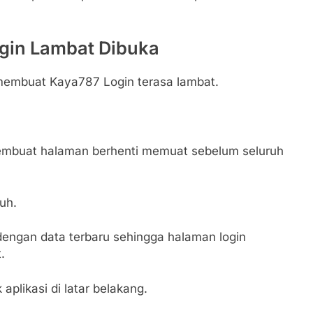
in Lambat Dibuka
embuat Kaya787 Login terasa lambat.
membuat halaman berhenti memuat sebelum seluruh
uh.
dengan data terbaru sehingga halaman login
.
aplikasi di latar belakang.