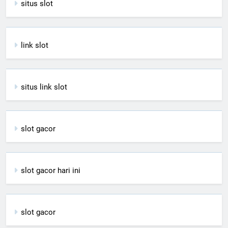
situs slot
link slot
situs link slot
slot gacor
slot gacor hari ini
slot gacor