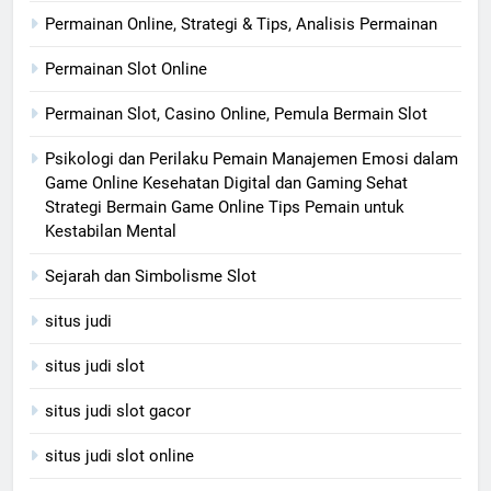
Permainan Online, Strategi & Tips, Analisis Permainan
Permainan Slot Online
Permainan Slot, Casino Online, Pemula Bermain Slot
Psikologi dan Perilaku Pemain Manajemen Emosi dalam
Game Online Kesehatan Digital dan Gaming Sehat
Strategi Bermain Game Online Tips Pemain untuk
Kestabilan Mental
Sejarah dan Simbolisme Slot
situs judi
situs judi slot
situs judi slot gacor
situs judi slot online