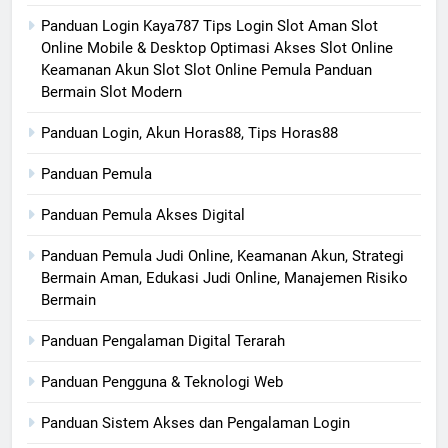
Panduan Login Kaya787 Tips Login Slot Aman Slot
Online Mobile & Desktop Optimasi Akses Slot Online
Keamanan Akun Slot Slot Online Pemula Panduan
Bermain Slot Modern
Panduan Login, Akun Horas88, Tips Horas88
Panduan Pemula
Panduan Pemula Akses Digital
Panduan Pemula Judi Online, Keamanan Akun, Strategi
Bermain Aman, Edukasi Judi Online, Manajemen Risiko
Bermain
Panduan Pengalaman Digital Terarah
Panduan Pengguna & Teknologi Web
Panduan Sistem Akses dan Pengalaman Login