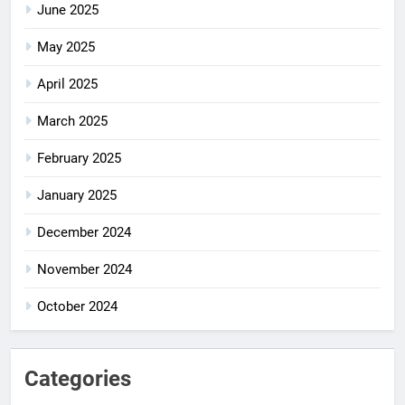
June 2025
May 2025
April 2025
March 2025
February 2025
January 2025
December 2024
November 2024
October 2024
Categories