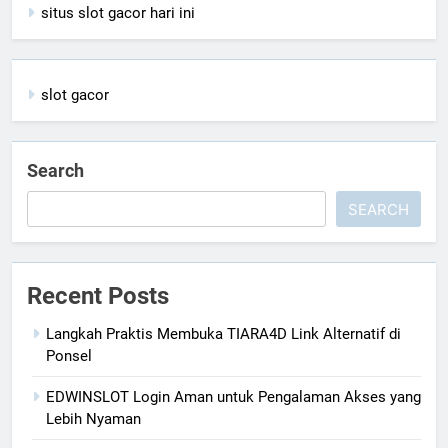
situs slot gacor hari ini
slot gacor
Search
SEARCH
Recent Posts
Langkah Praktis Membuka TIARA4D Link Alternatif di
Ponsel
EDWINSLOT Login Aman untuk Pengalaman Akses yang
Lebih Nyaman