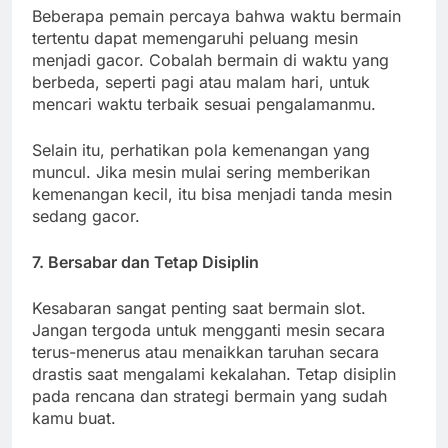
Beberapa pemain percaya bahwa waktu bermain
tertentu dapat memengaruhi peluang mesin
menjadi gacor. Cobalah bermain di waktu yang
berbeda, seperti pagi atau malam hari, untuk
mencari waktu terbaik sesuai pengalamanmu.
Selain itu, perhatikan pola kemenangan yang
muncul. Jika mesin mulai sering memberikan
kemenangan kecil, itu bisa menjadi tanda mesin
sedang gacor.
7. Bersabar dan Tetap Disiplin
Kesabaran sangat penting saat bermain slot.
Jangan tergoda untuk mengganti mesin secara
terus-menerus atau menaikkan taruhan secara
drastis saat mengalami kekalahan. Tetap disiplin
pada rencana dan strategi bermain yang sudah
kamu buat.