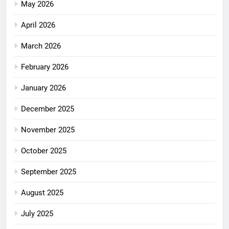
May 2026
April 2026
March 2026
February 2026
January 2026
December 2025
November 2025
October 2025
September 2025
August 2025
July 2025