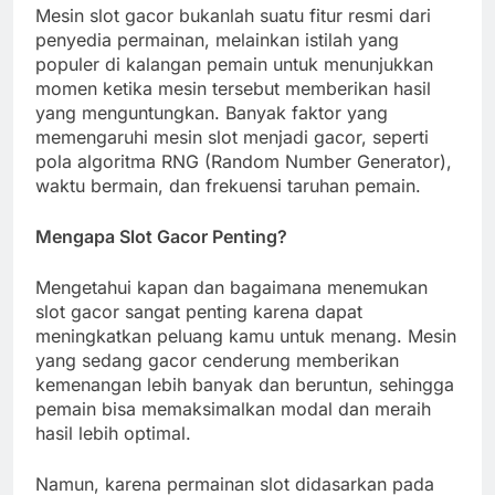
Mesin slot gacor bukanlah suatu fitur resmi dari
penyedia permainan, melainkan istilah yang
populer di kalangan pemain untuk menunjukkan
momen ketika mesin tersebut memberikan hasil
yang menguntungkan. Banyak faktor yang
memengaruhi mesin slot menjadi gacor, seperti
pola algoritma RNG (Random Number Generator),
waktu bermain, dan frekuensi taruhan pemain.
Mengapa Slot Gacor Penting?
Mengetahui kapan dan bagaimana menemukan
slot gacor sangat penting karena dapat
meningkatkan peluang kamu untuk menang. Mesin
yang sedang gacor cenderung memberikan
kemenangan lebih banyak dan beruntun, sehingga
pemain bisa memaksimalkan modal dan meraih
hasil lebih optimal.
Namun, karena permainan slot didasarkan pada