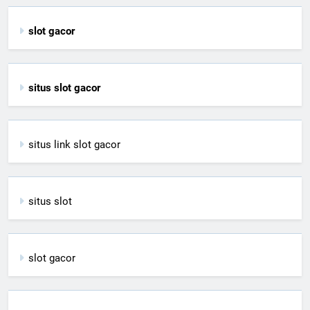
slot gacor
situs slot gacor
situs link slot gacor
situs slot
slot gacor