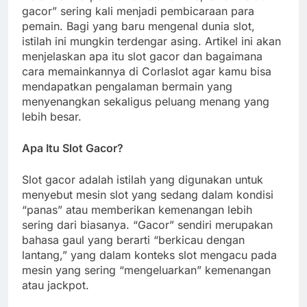
gacor” sering kali menjadi pembicaraan para
pemain. Bagi yang baru mengenal dunia slot,
istilah ini mungkin terdengar asing. Artikel ini akan
menjelaskan apa itu slot gacor dan bagaimana
cara memainkannya di Corlaslot agar kamu bisa
mendapatkan pengalaman bermain yang
menyenangkan sekaligus peluang menang yang
lebih besar.
Apa Itu Slot Gacor?
Slot gacor adalah istilah yang digunakan untuk
menyebut mesin slot yang sedang dalam kondisi
“panas” atau memberikan kemenangan lebih
sering dari biasanya. “Gacor” sendiri merupakan
bahasa gaul yang berarti “berkicau dengan
lantang,” yang dalam konteks slot mengacu pada
mesin yang sering “mengeluarkan” kemenangan
atau jackpot.