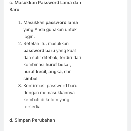
c.
Masukkan Password Lama dan
Baru
Masukkan
password lama
yang Anda gunakan untuk
login.
Setelah itu, masukkan
password baru
yang kuat
dan sulit ditebak, terdiri dari
kombinasi
huruf besar
,
huruf kecil
,
angka
, dan
simbol
.
Konfirmasi password baru
dengan memasukkannya
kembali di kolom yang
tersedia.
d.
Simpan Perubahan