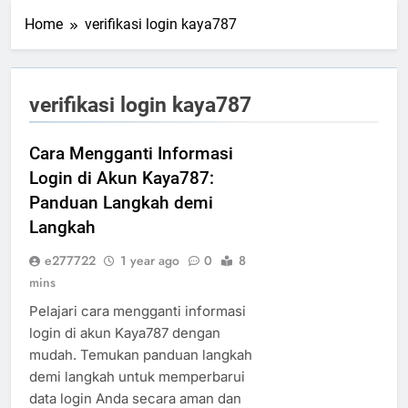
Home
verifikasi login kaya787
verifikasi login kaya787
Cara Mengganti Informasi
Login di Akun Kaya787:
Panduan Langkah demi
Langkah
e277722
1 year ago
0
8
mins
Pelajari cara mengganti informasi
login di akun Kaya787 dengan
mudah. Temukan panduan langkah
demi langkah untuk memperbarui
data login Anda secara aman dan