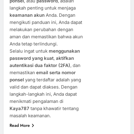
ponsel
, atau
password
, adalah
langkah penting untuk menjaga
keamanan akun
Anda. Dengan
mengikuti panduan ini, Anda dapat
melakukan perubahan dengan
aman dan memastikan bahwa akun
Anda tetap terlindungi.
Selalu ingat untuk
menggunakan
password yang kuat
,
aktifkan
autentikasi dua faktor (2FA)
, dan
memastikan
email serta nomor
ponsel
yang terdaftar adalah yang
valid dan dapat diakses. Dengan
langkah-langkah ini, Anda dapat
menikmati pengalaman di
Kaya787
tanpa khawatir tentang
masalah keamanan.
Read More