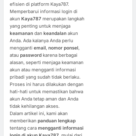
efisien di platform Kaya787.
Memperbarui informasi login di
akun
Kaya787
merupakan langkah
yang penting untuk menjaga
keamanan
dan
keandalan
akun
Anda. Ada kalanya Anda perlu
mengganti
email
,
nomor ponsel
,
atau
password
karena berbagai
alasan, seperti menjaga keamanan
akun atau mengganti informasi
pribadi yang sudah tidak berlaku.
Proses ini harus dilakukan dengan
hati-hati untuk memastikan bahwa
akun Anda tetap aman dan Anda
tidak kehilangan akses.
Dalam artikel ini, kami akan
memberikan
panduan lengkap
tentang cara
mengganti informasi
login di akun Kaya787
, mulai dari