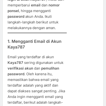
memperbarui
email
dan
nomor
ponsel
, hingga mengganti
password
akun Anda. Ikuti
langkah-langkah berikut untuk
melakukannya dengan aman.
1. Mengganti Email di Akun
Kaya787
Email yang terdaftar di akun
Kaya787
sering digunakan untuk
verifikasi akun
dan
pemulihan
password
. Oleh karena itu,
memastikan bahwa email yang
terdaftar adalah yang aktif dan
dapat diakses sangat penting. Jika
Anda ingin mengganti email yang
terdaftar, berikut adalah langkah-