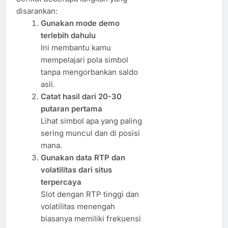
disarankan:
Gunakan mode demo
terlebih dahulu
Ini membantu kamu
mempelajari pola simbol
tanpa mengorbankan saldo
asli.
Catat hasil dari 20-30
putaran pertama
Lihat simbol apa yang paling
sering muncul dan di posisi
mana.
Gunakan data RTP dan
volatilitas dari situs
terpercaya
Slot dengan RTP tinggi dan
volatilitas menengah
biasanya memiliki frekuensi