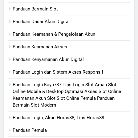
Panduan Bermain Slot
Panduan Dasar Akun Digital
Panduan Keamanan & Pengelolaan Akun
Panduan Keamanan Akses
Panduan Kenyamanan Akun Digital
Panduan Login dan Sistem Akses Responsif
Panduan Login Kaya787 Tips Login Slot Aman Slot
Online Mobile & Desktop Optimasi Akses Slot Online
Keamanan Akun Slot Slot Online Pemula Panduan
Bermain Slot Modern
Panduan Login, Akun Horas88, Tips Horas88
Panduan Pemula