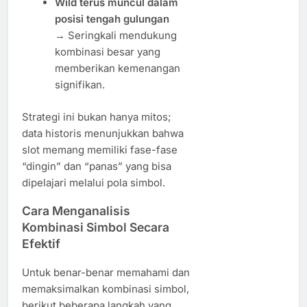
Wild terus muncul dalam
posisi tengah gulungan
→ Seringkali mendukung
kombinasi besar yang
memberikan kemenangan
signifikan.
Strategi ini bukan hanya mitos;
data historis menunjukkan bahwa
slot memang memiliki fase-fase
“dingin” dan “panas” yang bisa
dipelajari melalui pola simbol.
Cara Menganalisis
Kombinasi Simbol Secara
Efektif
Untuk benar-benar memahami dan
memaksimalkan kombinasi simbol,
berikut beberapa langkah yang