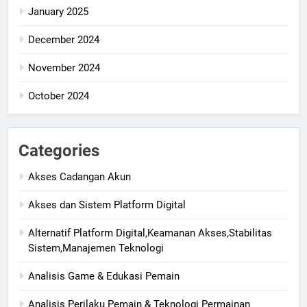
January 2025
December 2024
November 2024
October 2024
Categories
Akses Cadangan Akun
Akses dan Sistem Platform Digital
Alternatif Platform Digital,Keamanan Akses,Stabilitas
Sistem,Manajemen Teknologi
Analisis Game & Edukasi Pemain
Analisis Perilaku Pemain & Teknologi Permainan