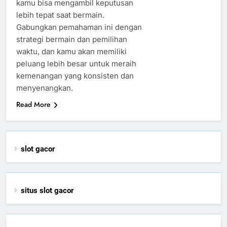
kamu bisa mengambil keputusan
lebih tepat saat bermain.
Gabungkan pemahaman ini dengan
strategi bermain dan pemilihan
waktu, dan kamu akan memiliki
peluang lebih besar untuk meraih
kemenangan yang konsisten dan
menyenangkan.
Read More
slot gacor
situs slot gacor