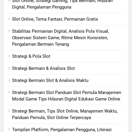
Slot Online, Strategi Gaming, Tips Bermain, Hiburan
Digital, Pengalaman Pengguna
Slot Online, Tema Fantasi, Permainan Gratis
Stabilitas Permainan Digital, Analisis Pola Visual,
Observasi Sistem Game, Ritme Mesin Konsisten,
Pengalaman Bermain Tenang
Strategi & Pola Slot
Strategi Bermain & Analisis Slot
Strategi Bermain Slot & Analisis Waktu
Strategi Bermain Slot Panduan Slot Pemula Manajemen
Modal Game Tips Hiburan Digital Edukasi Game Online
Strategi Bermain, Tips Slot Online, Manajemen Waktu,
Panduan Pemula, Slot Online Terpercaya
Tampilan Platform, Pengalaman Pengguna, Literasi