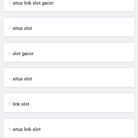
situs link slot gacor
situs slot
slot gacor
situs slot
link slot
situs link slot