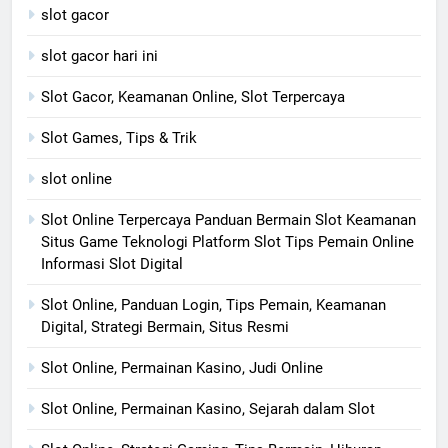
slot gacor
slot gacor hari ini
Slot Gacor, Keamanan Online, Slot Terpercaya
Slot Games, Tips & Trik
slot online
Slot Online Terpercaya Panduan Bermain Slot Keamanan
Situs Game Teknologi Platform Slot Tips Pemain Online
Informasi Slot Digital
Slot Online, Panduan Login, Tips Pemain, Keamanan
Digital, Strategi Bermain, Situs Resmi
Slot Online, Permainan Kasino, Judi Online
Slot Online, Permainan Kasino, Sejarah dalam Slot