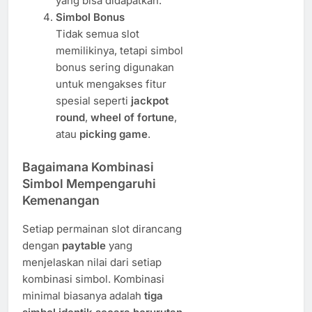
yang bisa didapatkan.
Simbol Bonus
Tidak semua slot
memilikinya, tetapi simbol
bonus sering digunakan
untuk mengakses fitur
spesial seperti
jackpot
round
,
wheel of fortune
,
atau
picking game
.
Bagaimana Kombinasi
Simbol Mempengaruhi
Kemenangan
Setiap permainan slot dirancang
dengan
paytable
yang
menjelaskan nilai dari setiap
kombinasi simbol. Kombinasi
minimal biasanya adalah
tiga