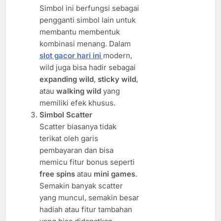
Simbol ini berfungsi sebagai
pengganti simbol lain untuk
membantu membentuk
kombinasi menang. Dalam
slot gacor hari ini
modern,
wild juga bisa hadir sebagai
expanding wild
,
sticky wild
,
atau
walking wild
yang
memiliki efek khusus.
Simbol Scatter
Scatter biasanya tidak
terikat oleh garis
pembayaran dan bisa
memicu fitur bonus seperti
free spins
atau
mini games
.
Semakin banyak scatter
yang muncul, semakin besar
hadiah atau fitur tambahan