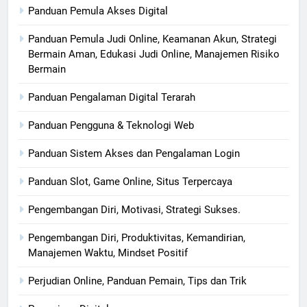
Panduan Pemula Akses Digital
Panduan Pemula Judi Online, Keamanan Akun, Strategi
Bermain Aman, Edukasi Judi Online, Manajemen Risiko
Bermain
Panduan Pengalaman Digital Terarah
Panduan Pengguna & Teknologi Web
Panduan Sistem Akses dan Pengalaman Login
Panduan Slot, Game Online, Situs Terpercaya
Pengembangan Diri, Motivasi, Strategi Sukses.
Pengembangan Diri, Produktivitas, Kemandirian,
Manajemen Waktu, Mindset Positif
Perjudian Online, Panduan Pemain, Tips dan Trik