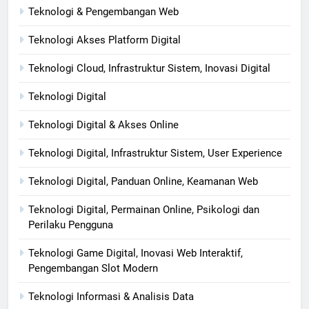
Teknologi & Pengembangan Web
Teknologi Akses Platform Digital
Teknologi Cloud, Infrastruktur Sistem, Inovasi Digital
Teknologi Digital
Teknologi Digital & Akses Online
Teknologi Digital, Infrastruktur Sistem, User Experience
Teknologi Digital, Panduan Online, Keamanan Web
Teknologi Digital, Permainan Online, Psikologi dan
Perilaku Pengguna
Teknologi Game Digital, Inovasi Web Interaktif,
Pengembangan Slot Modern
Teknologi Informasi & Analisis Data