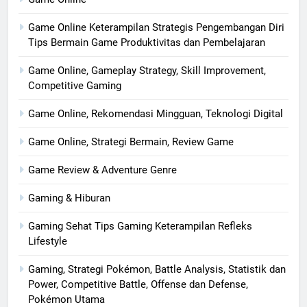
Game Online Keterampilan Strategis Pengembangan Diri
Tips Bermain Game Produktivitas dan Pembelajaran
Game Online, Gameplay Strategy, Skill Improvement,
Competitive Gaming
Game Online, Rekomendasi Mingguan, Teknologi Digital
Game Online, Strategi Bermain, Review Game
Game Review & Adventure Genre
Gaming & Hiburan
Gaming Sehat Tips Gaming Keterampilan Refleks
Lifestyle
Gaming, Strategi Pokémon, Battle Analysis, Statistik dan
Power, Competitive Battle, Offense dan Defense,
Pokémon Utama