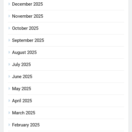
December 2025
November 2025
October 2025
September 2025
August 2025
July 2025
June 2025
May 2025
April 2025
March 2025
February 2025