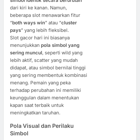
simbol identik secara berurutan
dari kiri ke kanan. Namun,
beberapa slot menawarkan fitur
“
both ways win
” atau “
cluster
pays
” yang lebih fleksibel.
Slot gacor hari ini biasanya
menunjukkan
pola simbol yang
sering muncul
, seperti wild yang
lebih aktif, scatter yang mudah
didapat, atau simbol bernilai tinggi
yang sering membentuk kombinasi
menang. Pemain yang peka
terhadap perubahan ini memiliki
keunggulan dalam menentukan
kapan saat terbaik untuk
meningkatkan taruhan.
Pola Visual dan Perilaku
Simbol