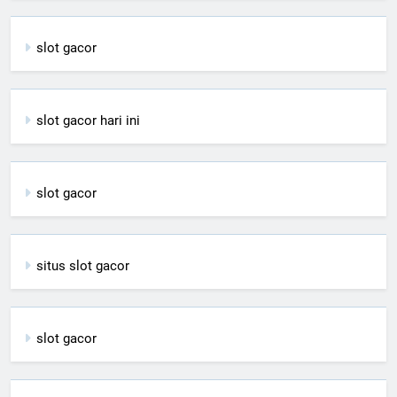
slot gacor
slot gacor hari ini
slot gacor
situs slot gacor
slot gacor