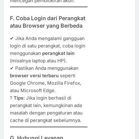
mencegah pemblokiran akun.
F. Coba Login dari Perangkat
atau Browser yang Berbeda
✔ Jika Anda mengalami gangguan
login di satu perangkat, coba login
menggunakan
perangkat lain
(misalnya laptop atau HP).
✔ Pastikan Anda menggunakan
browser versi terbaru
seperti
Google Chrome, Mozilla Firefox,
atau Microsoft Edge.
?
Tips:
Jika login berhasil di
perangkat lain, kemungkinan ada
masalah dengan pengaturan atau
cache di perangkat sebelumnya.
G. Hubungi Layanan