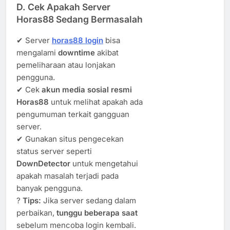
D. Cek Apakah Server
Horas88 Sedang Bermasalah
✔ Server
horas88 login
bisa
mengalami
downtime
akibat
pemeliharaan atau lonjakan
pengguna.
✔ Cek
akun media sosial resmi
Horas88
untuk melihat apakah ada
pengumuman terkait gangguan
server.
✔ Gunakan situs pengecekan
status server seperti
DownDetector
untuk mengetahui
apakah masalah terjadi pada
banyak pengguna.
?
Tips:
Jika server sedang dalam
perbaikan,
tunggu beberapa saat
sebelum mencoba login kembali.