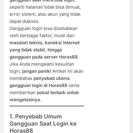
seperti halaman tidak bisa dimuat,
error sistem, atau akun yang tidak
dapat diakses.
Gangguan login bisa disebabkan
oleh berbagai faktor, mulai dari
masalah teknis, koneksi internet
yang tidak stabil, hingga
gangguan pada server Horas88
.
Jika Anda mengalami kesulitan
login,
jangan panik!
Artikel ini akan
membahas
penyebab utama
gangguan login di Horas88
serta
memberikan
solusi terbaik untuk
mengatasinya
.
1. Penyebab Umum
Gangguan Saat Login ke
Horas88