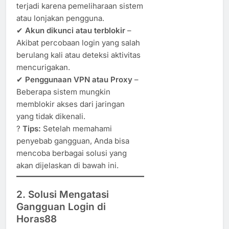
terjadi karena pemeliharaan sistem
atau lonjakan pengguna.
✔
Akun dikunci atau terblokir
–
Akibat percobaan login yang salah
berulang kali atau deteksi aktivitas
mencurigakan.
✔
Penggunaan VPN atau Proxy
–
Beberapa sistem mungkin
memblokir akses dari jaringan
yang tidak dikenali.
?
Tips:
Setelah memahami
penyebab gangguan, Anda bisa
mencoba berbagai solusi yang
akan dijelaskan di bawah ini.
2. Solusi Mengatasi
Gangguan Login di
Horas88