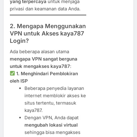
yang terpercaya
untuk menjaga
privasi dan keamanan data Anda.
2. Mengapa Menggunakan
VPN untuk Akses kaya787
Login?
Ada beberapa alasan utama
mengapa VPN sangat berguna
untuk mengakses kaya787
:
1. Menghindari Pemblokiran
oleh ISP
Beberapa penyedia layanan
internet memblokir akses ke
situs tertentu, termasuk
kaya787.
Dengan VPN, Anda dapat
mengubah lokasi virtual
sehingga bisa mengakses