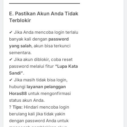
E. Pastikan Akun Anda Tidak
Terblokir
✔ Jika Anda mencoba login terlalu
banyak kali dengan
password
yang salah
, akun bisa terkunci
sementara.
✔ Jika akun diblokir, coba reset
password melalui fitur
“Lupa Kata
Sandi”
.
✔ Jika masih tidak bisa login,
hubungi
layanan pelanggan
Horas88
untuk mengonfirmasi
status akun Anda.
?
Tips:
Hindari mencoba login
berulang kali jika tidak yakin
dengan password Anda untuk