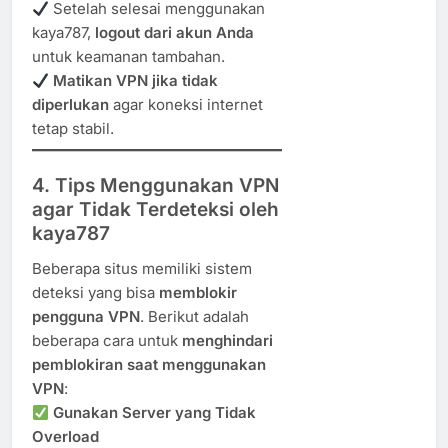
Setelah selesai menggunakan
kaya787,
logout dari akun Anda
untuk keamanan tambahan.
Matikan VPN jika tidak
diperlukan
agar koneksi internet
tetap stabil.
4. Tips Menggunakan VPN
agar Tidak Terdeteksi oleh
kaya787
Beberapa situs memiliki sistem
deteksi yang bisa
memblokir
pengguna VPN
. Berikut adalah
beberapa cara untuk
menghindari
pemblokiran saat menggunakan
VPN
:
Gunakan Server yang Tidak
Overload