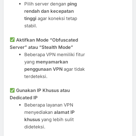
Pilih server dengan
ping
rendah dan kecepatan
tinggi
agar koneksi tetap
stabil.
Aktifkan Mode “Obfuscated
Server” atau “Stealth Mode”
Beberapa VPN memiliki fitur
yang
menyamarkan
penggunaan VPN
agar tidak
terdeteksi.
Gunakan IP Khusus atau
Dedicated IP
Beberapa layanan VPN
menyediakan
alamat IP
khusus
yang lebih sulit
dideteksi.