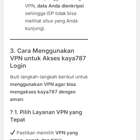
VPN,
data Anda dienkripsi
sehingga ISP tidak bisa
melihat situs yang Anda
kunjungi.
3. Cara Menggunakan
VPN untuk Akses kaya787
Login
Ikuti langkah-langkah berikut untuk
menggunakan VPN agar bisa
mengakses kaya787 dengan
aman
:
? 1. Pilih Layanan VPN yang
Tepat
Pastikan memilih
VPN yang