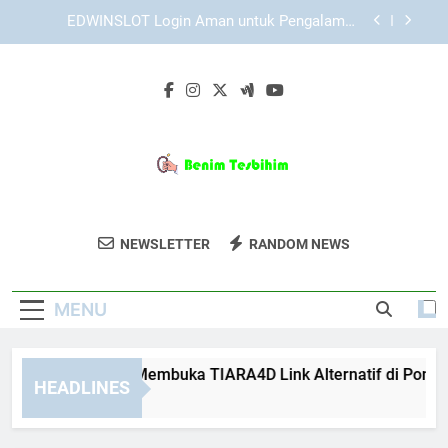
Skip
Login Edwinslot Alternatif untuk Pengguna yang
to
Butuh Akses Cadangan Secara Aman
content
Lebah4D Login Tanpa Ribet untuk Pengguna Aktif
Langkah Praktis Membuka TIARA4D Link
Alternatif di Ponsel
EDWINSLOT Login Aman untuk Pengalaman
Akses yang Lebih Nyaman
Login Edwinslot Alternatif untuk Pengguna yang
Butuh Akses Cadangan Secara Aman
Benim Tesbihim
Dapatkan Koleksi Tasbih Dan Aksesoris
Lebah4D Login Tanpa Ribet untuk Pengguna Aktif
NEWSLETTER
RANDOM NEWS
Islami Berkualitas Di Benim Tesbihim.
MENU
ngkah Praktis Membuka TIARA4D Link Alternatif di Ponsel
HEADLINES
Weeks Ago