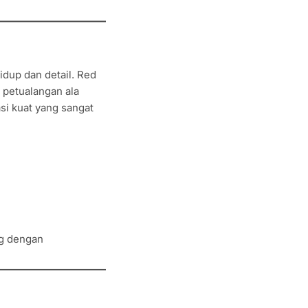
dup dan detail. Red
petualangan ala
asi kuat yang sangat
ng dengan