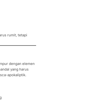
us rumit, tetapi
campur dengan elemen
handal yang harus
ca-apokaliptik.
g