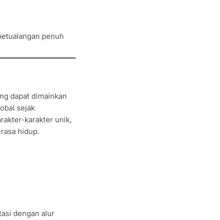
petualangan penuh
ng dapat dimainkan
obal sejak
rakter-karakter unik,
rasa hidup.
asi dengan alur