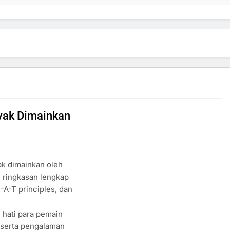
yak Dimainkan
k dimainkan oleh
n ringkasan lengkap
-A-T principles, dan
 hati para pemain
 serta pengalaman