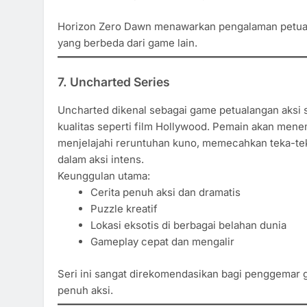
Horizon Zero Dawn menawarkan pengalaman petual
yang berbeda dari game lain.
7. Uncharted Series
Uncharted dikenal sebagai game petualangan aksi 
kualitas seperti film Hollywood. Pemain akan men
menjelajahi reruntuhan kuno, memecahkan teka-tek
dalam aksi intens.
Keunggulan utama:
Cerita penuh aksi dan dramatis
Puzzle kreatif
Lokasi eksotis di berbagai belahan dunia
Gameplay cepat dan mengalir
Seri ini sangat direkomendasikan bagi penggemar
penuh aksi.