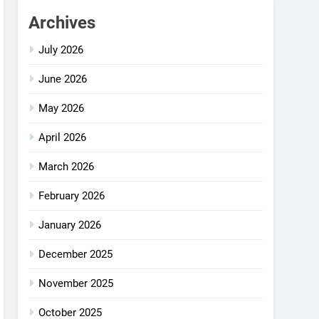
Archives
July 2026
June 2026
May 2026
April 2026
March 2026
February 2026
January 2026
December 2025
November 2025
October 2025