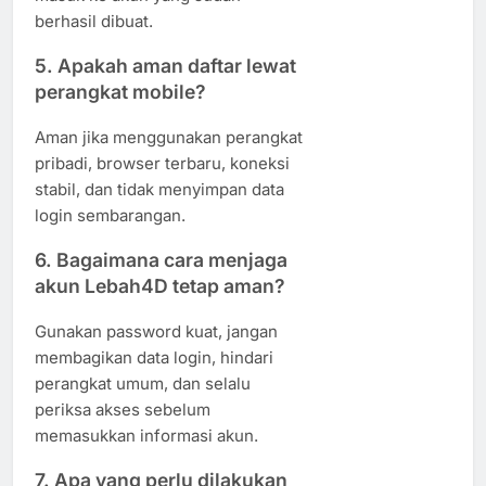
berhasil dibuat.
5. Apakah aman daftar lewat
perangkat mobile?
Aman jika menggunakan perangkat
pribadi, browser terbaru, koneksi
stabil, dan tidak menyimpan data
login sembarangan.
6. Bagaimana cara menjaga
akun Lebah4D tetap aman?
Gunakan password kuat, jangan
membagikan data login, hindari
perangkat umum, dan selalu
periksa akses sebelum
memasukkan informasi akun.
7. Apa yang perlu dilakukan