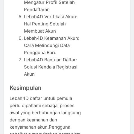
Mengatur Profil Setelah
Pendaftaran
Lebah4D Verifikasi Akun:
Hal Penting Setelah
Membuat Akun
Lebah4D Keamanan Akun:
Cara Melindungi Data
Pengguna Baru
Lebah4D Bantuan Daftar:
Solusi Kendala Registrasi
Akun
Kesimpulan
Lebah4D daftar untuk pemula
perlu dipahami sebagai proses
awal yang berhubungan langsung
dengan keamanan dan
kenyamanan akun.Pengguna