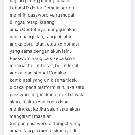
bagian paling penting dalam
Lebah4D daftar.Pemula sering
memilih password yang mudah
diingat, tetapi kurang
aman.Contohnya menggunakan
nama panggilan, tanggal lahir,
angka berurutan, atau kombinasi
yang sama dengan akun lain.
Password yang baik sebaiknya
memuat huruf besar, huruf kecil,
angka, dan simbol.Gunakan
kombinasi yang unik serta tidak
dipakai pada platform lain.Jika satu
password digunakan untuk banyak
akun, risiko keamanan dapat
meningkat ketika salah satu akun
mengalami masalah.
Simpan password di tempat yang
aman.Jangan menuliskannya di