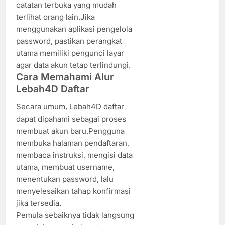
catatan terbuka yang mudah
terlihat orang lain.Jika
menggunakan aplikasi pengelola
password, pastikan perangkat
utama memiliki pengunci layar
agar data akun tetap terlindungi.
Cara Memahami Alur
Lebah4D Daftar
Secara umum, Lebah4D daftar
dapat dipahami sebagai proses
membuat akun baru.Pengguna
membuka halaman pendaftaran,
membaca instruksi, mengisi data
utama, membuat username,
menentukan password, lalu
menyelesaikan tahap konfirmasi
jika tersedia.
Pemula sebaiknya tidak langsung