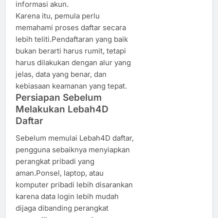
informasi akun.
Karena itu, pemula perlu
memahami proses daftar secara
lebih teliti.Pendaftaran yang baik
bukan berarti harus rumit, tetapi
harus dilakukan dengan alur yang
jelas, data yang benar, dan
kebiasaan keamanan yang tepat.
Persiapan Sebelum
Melakukan Lebah4D
Daftar
Sebelum memulai Lebah4D daftar,
pengguna sebaiknya menyiapkan
perangkat pribadi yang
aman.Ponsel, laptop, atau
komputer pribadi lebih disarankan
karena data login lebih mudah
dijaga dibanding perangkat