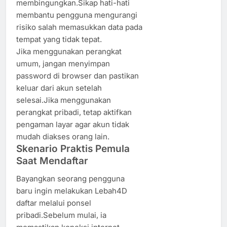
membingungkan.Sikap hati-hati
membantu pengguna mengurangi
risiko salah memasukkan data pada
tempat yang tidak tepat.
Jika menggunakan perangkat
umum, jangan menyimpan
password di browser dan pastikan
keluar dari akun setelah
selesai.Jika menggunakan
perangkat pribadi, tetap aktifkan
pengaman layar agar akun tidak
mudah diakses orang lain.
Skenario Praktis Pemula
Saat Mendaftar
Bayangkan seorang pengguna
baru ingin melakukan Lebah4D
daftar melalui ponsel
pribadi.Sebelum mulai, ia