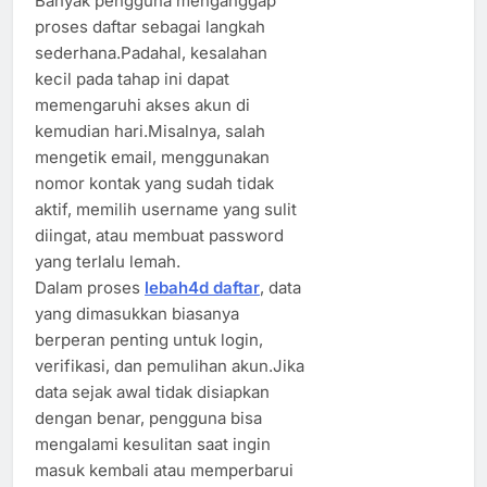
Banyak pengguna menganggap
proses daftar sebagai langkah
sederhana.Padahal, kesalahan
kecil pada tahap ini dapat
memengaruhi akses akun di
kemudian hari.Misalnya, salah
mengetik email, menggunakan
nomor kontak yang sudah tidak
aktif, memilih username yang sulit
diingat, atau membuat password
yang terlalu lemah.
Dalam proses
lebah4d daftar
, data
yang dimasukkan biasanya
berperan penting untuk login,
verifikasi, dan pemulihan akun.Jika
data sejak awal tidak disiapkan
dengan benar, pengguna bisa
mengalami kesulitan saat ingin
masuk kembali atau memperbarui