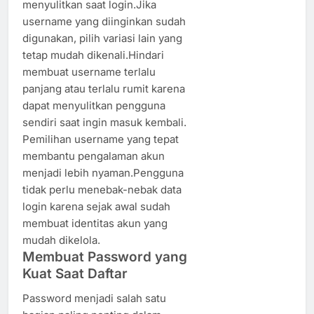
menyulitkan saat login.Jika
username yang diinginkan sudah
digunakan, pilih variasi lain yang
tetap mudah dikenali.Hindari
membuat username terlalu
panjang atau terlalu rumit karena
dapat menyulitkan pengguna
sendiri saat ingin masuk kembali.
Pemilihan username yang tepat
membantu pengalaman akun
menjadi lebih nyaman.Pengguna
tidak perlu menebak-nebak data
login karena sejak awal sudah
membuat identitas akun yang
mudah dikelola.
Membuat Password yang
Kuat Saat Daftar
Password menjadi salah satu