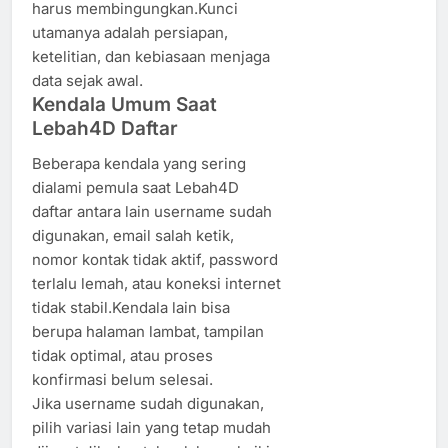
harus membingungkan.Kunci
utamanya adalah persiapan,
ketelitian, dan kebiasaan menjaga
data sejak awal.
Kendala Umum Saat
Lebah4D Daftar
Beberapa kendala yang sering
dialami pemula saat Lebah4D
daftar antara lain username sudah
digunakan, email salah ketik,
nomor kontak tidak aktif, password
terlalu lemah, atau koneksi internet
tidak stabil.Kendala lain bisa
berupa halaman lambat, tampilan
tidak optimal, atau proses
konfirmasi belum selesai.
Jika username sudah digunakan,
pilih variasi lain yang tetap mudah