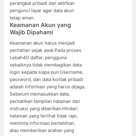
perangkat pribadi dan aktifkan
pengunci layar agar data akun
tetap aman.
Keamanan Akun yang
Wajib Dipahami
Keamanan akun harus menjadi
perhatian sejak awal.Pada proses
Lebah4D daftar, pengguna
sebaiknya tidak membagikan data
login kepada siapa pun.Username,
password, dan data kontak pribadi
adalah informasi yang harus dijaga.
Sebelum memasukkan data,
perhatikan tampilan halaman dan
instruksi yang diberikan.Hindari
halaman yang terlihat tidak rapi,
meminta informasi berlebihan,
atau memberikan arahan yang