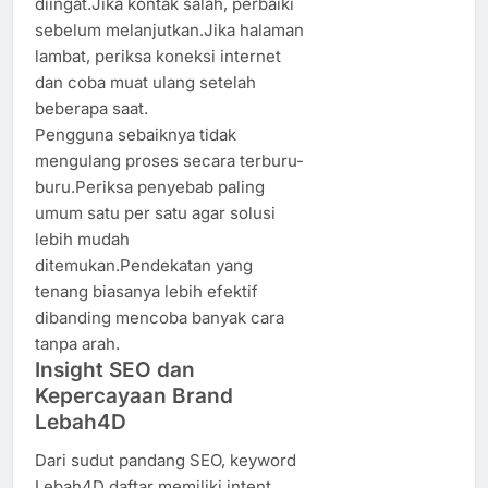
diingat.Jika kontak salah, perbaiki
sebelum melanjutkan.Jika halaman
lambat, periksa koneksi internet
dan coba muat ulang setelah
beberapa saat.
Pengguna sebaiknya tidak
mengulang proses secara terburu-
buru.Periksa penyebab paling
umum satu per satu agar solusi
lebih mudah
ditemukan.Pendekatan yang
tenang biasanya lebih efektif
dibanding mencoba banyak cara
tanpa arah.
Insight SEO dan
Kepercayaan Brand
Lebah4D
Dari sudut pandang SEO, keyword
Lebah4D daftar memiliki intent