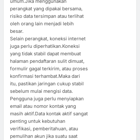
umum.Jika menggunakan
perangkat yang dipakai bersama,
risiko data tersimpan atau terlihat
oleh orang lain menjadi lebih
besar.
Selain perangkat, koneksi internet
juga perlu diperhatikan.Koneksi
yang tidak stabil dapat membuat
halaman pendaftaran sulit dimuat,
formulir gagal terkirim, atau proses
konfirmasi terhambat.Maka dari
itu, pastikan jaringan cukup stabil
sebelum mulai mengisi data.
Pengguna juga perlu menyiapkan
email atau nomor kontak yang
masih aktif.Data kontak aktif sangat
penting untuk kebutuhan
verifikasi, pemberitahuan, atau
pemulihan akun jika suatu saat