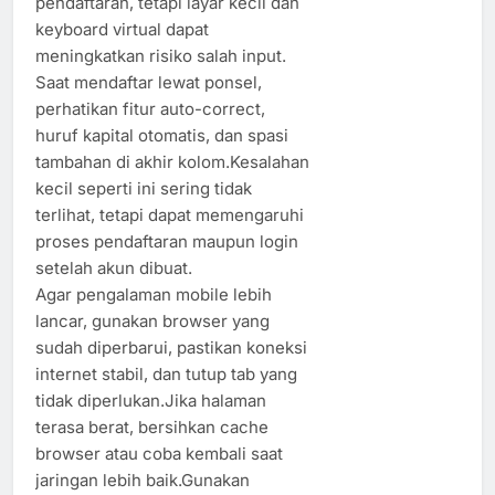
pendaftaran, tetapi layar kecil dan
keyboard virtual dapat
meningkatkan risiko salah input.
Saat mendaftar lewat ponsel,
perhatikan fitur auto-correct,
huruf kapital otomatis, dan spasi
tambahan di akhir kolom.Kesalahan
kecil seperti ini sering tidak
terlihat, tetapi dapat memengaruhi
proses pendaftaran maupun login
setelah akun dibuat.
Agar pengalaman mobile lebih
lancar, gunakan browser yang
sudah diperbarui, pastikan koneksi
internet stabil, dan tutup tab yang
tidak diperlukan.Jika halaman
terasa berat, bersihkan cache
browser atau coba kembali saat
jaringan lebih baik.Gunakan