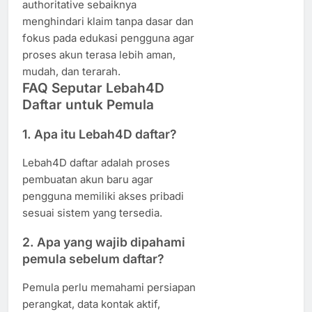
authoritative sebaiknya
menghindari klaim tanpa dasar dan
fokus pada edukasi pengguna agar
proses akun terasa lebih aman,
mudah, dan terarah.
FAQ Seputar Lebah4D
Daftar untuk Pemula
1. Apa itu Lebah4D daftar?
Lebah4D daftar adalah proses
pembuatan akun baru agar
pengguna memiliki akses pribadi
sesuai sistem yang tersedia.
2. Apa yang wajib dipahami
pemula sebelum daftar?
Pemula perlu memahami persiapan
perangkat, data kontak aktif,