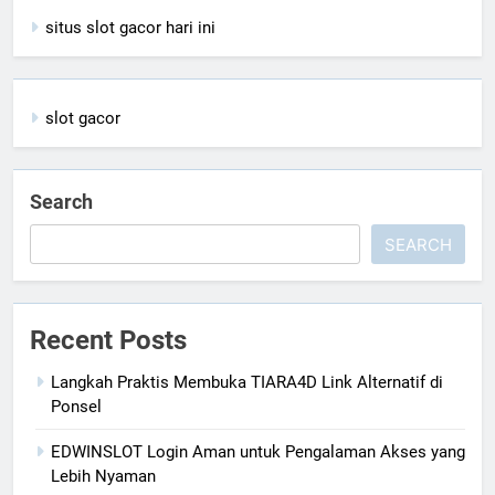
situs slot gacor hari ini
slot gacor
Search
SEARCH
Recent Posts
Langkah Praktis Membuka TIARA4D Link Alternatif di
Ponsel
EDWINSLOT Login Aman untuk Pengalaman Akses yang
Lebih Nyaman