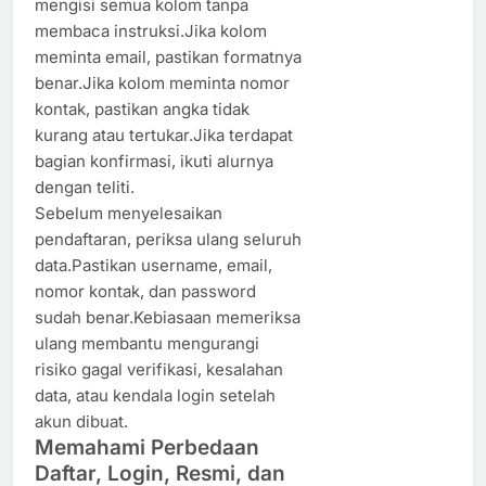
mengisi semua kolom tanpa
membaca instruksi.Jika kolom
meminta email, pastikan formatnya
benar.Jika kolom meminta nomor
kontak, pastikan angka tidak
kurang atau tertukar.Jika terdapat
bagian konfirmasi, ikuti alurnya
dengan teliti.
Sebelum menyelesaikan
pendaftaran, periksa ulang seluruh
data.Pastikan username, email,
nomor kontak, dan password
sudah benar.Kebiasaan memeriksa
ulang membantu mengurangi
risiko gagal verifikasi, kesalahan
data, atau kendala login setelah
akun dibuat.
Memahami Perbedaan
Daftar, Login, Resmi, dan