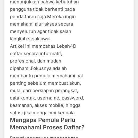
menunjukkan bahwa kebutuhan
pengguna tidak berhenti pada
pendaftaran saja.Mereka ingin
memahami alur akses secara
menyeluruh agar tidak salah
langkah sejak awal.
Artikel ini membahas Lebah4D
daftar secara informatif,
profesional, dan mudah
dipahami.Fokusnya adalah
membantu pemula memahami hal
penting sebelum membuat akun,
mulai dari persiapan perangkat,
data kontak, username, password,
keamanan, akses mobile, hingga
solusi jika mengalami kendala.
Mengapa Pemula Perlu
Memahami Proses Daftar?