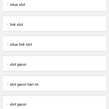
situs slot
link slot
situs link slot
slot gacor
slot gacor hari ini
slot gacor