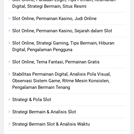
Digital, Strategi Bermain, Situs Resmi
Slot Online, Permainan Kasino, Judi Online
Slot Online, Permainan Kasino, Sejarah dalam Slot
Slot Online, Strategi Gaming, Tips Bermain, Hiburan
Digital, Pengalaman Pengguna
Slot Online, Tema Fantasi, Permainan Gratis
Stabilitas Permainan Digital, Analisis Pola Visual,
Observasi Sistem Game, Ritme Mesin Konsisten,
Pengalaman Bermain Tenang
Strategi & Pola Slot
Strategi Bermain & Analisis Slot
Strategi Bermain Slot & Analisis Waktu