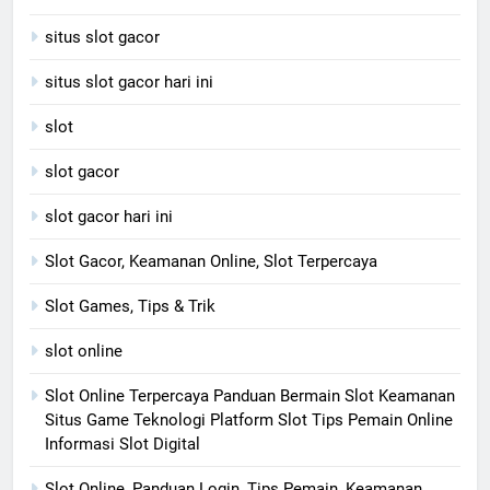
situs slot gacor
situs slot gacor hari ini
slot
slot gacor
slot gacor hari ini
Slot Gacor, Keamanan Online, Slot Terpercaya
Slot Games, Tips & Trik
slot online
Slot Online Terpercaya Panduan Bermain Slot Keamanan
Situs Game Teknologi Platform Slot Tips Pemain Online
Informasi Slot Digital
Slot Online, Panduan Login, Tips Pemain, Keamanan