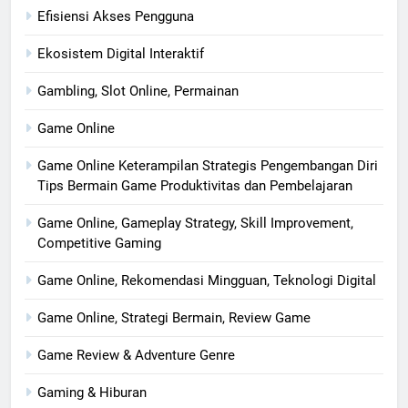
Efisiensi Akses Pengguna
Ekosistem Digital Interaktif
Gambling, Slot Online, Permainan
Game Online
Game Online Keterampilan Strategis Pengembangan Diri
Tips Bermain Game Produktivitas dan Pembelajaran
Game Online, Gameplay Strategy, Skill Improvement,
Competitive Gaming
Game Online, Rekomendasi Mingguan, Teknologi Digital
Game Online, Strategi Bermain, Review Game
Game Review & Adventure Genre
Gaming & Hiburan