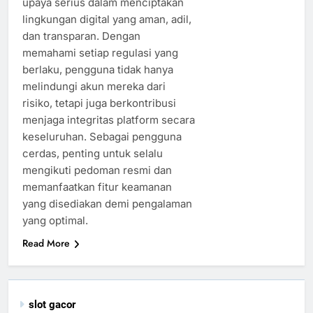
upaya serius dalam menciptakan
lingkungan digital yang aman, adil,
dan transparan. Dengan
memahami setiap regulasi yang
berlaku, pengguna tidak hanya
melindungi akun mereka dari
risiko, tetapi juga berkontribusi
menjaga integritas platform secara
keseluruhan. Sebagai pengguna
cerdas, penting untuk selalu
mengikuti pedoman resmi dan
memanfaatkan fitur keamanan
yang disediakan demi pengalaman
yang optimal.
Read More
slot gacor