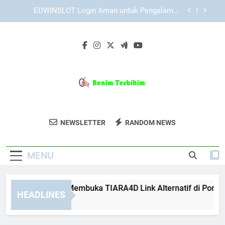
Skip
Login Edwinslot Alternatif untuk Pengguna yang
to
Butuh Akses Cadangan Secara Aman
content
Lebah4D Login Tanpa Ribet untuk Pengguna Aktif
Langkah Praktis Membuka TIARA4D Link
Alternatif di Ponsel
EDWINSLOT Login Aman untuk Pengalaman
Akses yang Lebih Nyaman
Login Edwinslot Alternatif untuk Pengguna yang
Butuh Akses Cadangan Secara Aman
Benim Tesbihim
Dapatkan Koleksi Tasbih Dan Aksesoris
Lebah4D Login Tanpa Ribet untuk Pengguna Aktif
NEWSLETTER
RANDOM NEWS
Islami Berkualitas Di Benim Tesbihim.
MENU
ngkah Praktis Membuka TIARA4D Link Alternatif di Ponsel
HEADLINES
Weeks Ago