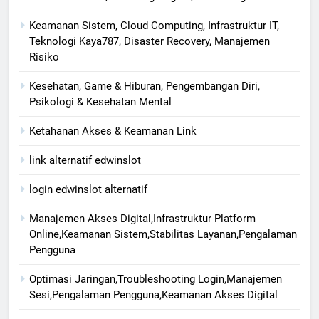
Keamanan Sistem, Cloud Computing, Infrastruktur IT,
Teknologi Kaya787, Disaster Recovery, Manajemen
Risiko
Kesehatan, Game & Hiburan, Pengembangan Diri,
Psikologi & Kesehatan Mental
Ketahanan Akses & Keamanan Link
link alternatif edwinslot
login edwinslot alternatif
Manajemen Akses Digital,Infrastruktur Platform
Online,Keamanan Sistem,Stabilitas Layanan,Pengalaman
Pengguna
Optimasi Jaringan,Troubleshooting Login,Manajemen
Sesi,Pengalaman Pengguna,Keamanan Akses Digital