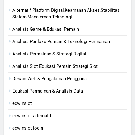
Alternatif Platform Digital,Keamanan Akses,Stabilitas
Sistem,Manajemen Teknologi
Analisis Game & Edukasi Pemain
Analisis Perilaku Pemain & Teknologi Permainan
Analisis Permainan & Strategi Digital
Analisis Slot Edukasi Pemain Strategi Slot
Desain Web & Pengalaman Pengguna
Edukasi Permainan & Analisis Data
edwinslot
edwinslot alternatif
edwinslot login