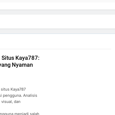
i Situs Kaya787:
yang Nyaman
 situs Kaya787
i pengguna. Analisis
visual, dan
engguna menjadi salah