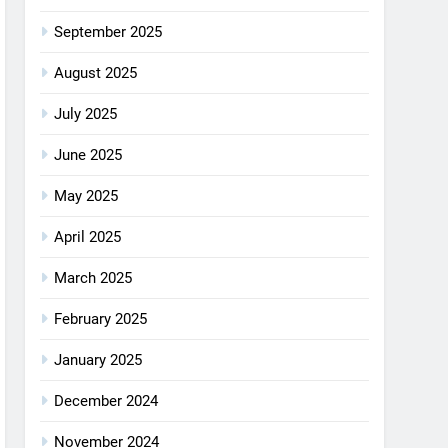
September 2025
August 2025
July 2025
June 2025
May 2025
April 2025
March 2025
February 2025
January 2025
December 2024
November 2024