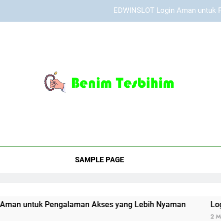
EDWINSLOT Login Aman untuk P
Login Edwinslot Alternatif untuk Pengguna y
Lebah4D Lo
Langkah Praktis Memb
EDWINSLOT Login Aman untuk P
Login Edwinslot Alternatif untuk Pengguna y
im Tesbihim
oleksi Tasbih Dan Aksesoris Islami Berkualitas Di Benim Tesbi
Lebah4D Lo
SAMPLE PAGE
 Pengalaman Akses yang Lebih Nyaman
Login Edwinsl
2 Months Ago