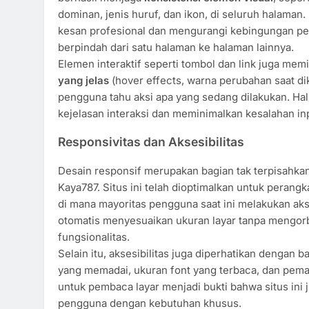
dominan, jenis huruf, dan ikon, di seluruh halaman.
kesan profesional dan mengurangi kebingungan p
berpindah dari satu halaman ke halaman lainnya.
Elemen interaktif seperti tombol dan link juga memi
yang jelas
(hover effects, warna perubahan saat dik
pengguna tahu aksi apa yang sedang dilakukan. Hal
kejelasan interaksi dan meminimalkan kesalahan in
Responsivitas dan Aksesibilitas
Desain responsif merupakan bagian tak terpisahkan 
Kaya787. Situs ini telah dioptimalkan untuk perangka
di mana mayoritas pengguna saat ini melakukan aks
otomatis menyesuaikan ukuran layar tanpa mengo
fungsionalitas.
Selain itu, aksesibilitas juga diperhatikan dengan b
yang memadai, ukuran font yang terbaca, dan pema
untuk pembaca layar menjadi bukti bahwa situs ini j
pengguna dengan kebutuhan khusus.