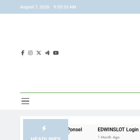
Skip
August 7, 2026
9:55:34 AM
to
content
Ben
Dapatkan K
nk Alternatif di Ponsel
EDWINSLOT Login Aman untuk
1 Month Ago
HEADLINES