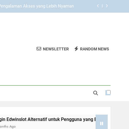
engalaman Akses yang Lebih Nyaman
ang Butuh Akses Cadangan Secara Aman
gin Tanpa Ribet untuk Pengguna Aktif
uka TIARA4D Link Alternatif di Ponsel
NEWSLETTER
RANDOM NEWS
engalaman Akses yang Lebih Nyaman
ang Butuh Akses Cadangan Secara Aman
him.
gin Tanpa Ribet untuk Pengguna Aktif
ot Alternatif untuk Pengguna yang Butuh Akses Cadangan Sec