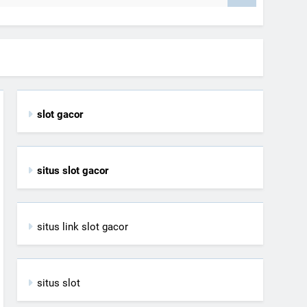
slot gacor
situs slot gacor
situs link slot gacor
situs slot