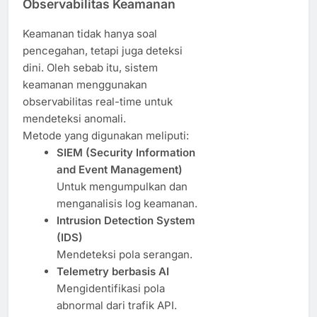
Observabilitas Keamanan
Keamanan tidak hanya soal
pencegahan, tetapi juga deteksi
dini. Oleh sebab itu, sistem
keamanan menggunakan
observabilitas real-time untuk
mendeteksi anomali.
Metode yang digunakan meliputi:
SIEM (Security Information
and Event Management)
Untuk mengumpulkan dan
menganalisis log keamanan.
Intrusion Detection System
(IDS)
Mendeteksi pola serangan.
Telemetry berbasis AI
Mengidentifikasi pola
abnormal dari trafik API.