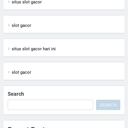
situs slot gacor
slot gacor
situs slot gacor hari ini
slot gacor
Search
SEARCH