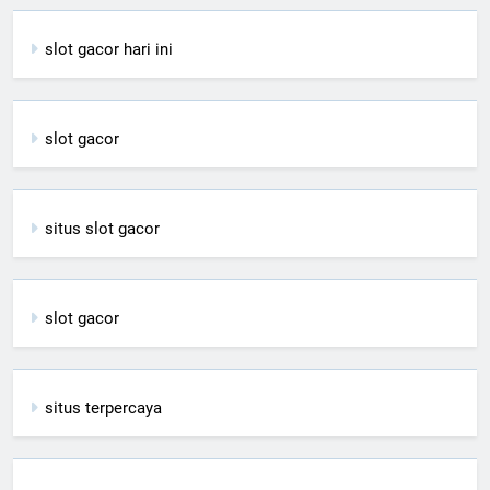
slot gacor hari ini
slot gacor
situs slot gacor
slot gacor
situs terpercaya