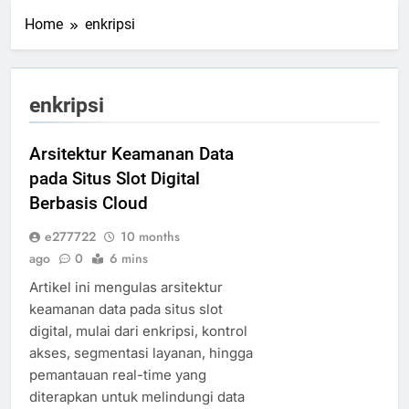
Home
enkripsi
enkripsi
Arsitektur Keamanan Data
pada Situs Slot Digital
Berbasis Cloud
e277722
10 months
ago
0
6 mins
Artikel ini mengulas arsitektur
keamanan data pada situs slot
digital, mulai dari enkripsi, kontrol
akses, segmentasi layanan, hingga
pemantauan real-time yang
diterapkan untuk melindungi data