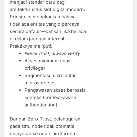
menjadi standar baru bagi
arsitektur situs slot digital modern.
Prinsip ini menekankan bahwa
tidak ada entitas yang dipercaya
secara default—bahkan jika berada
di dalam jaringan internal.
Praktiknya meliputi:
Never trust, always verify
Akses minimum (least
privilege)
Segmentasi mikro antar
microservices
Pengawasan akses berbasis
konteks (context-aware
authentication)
Dengan Zero-Trust, pelanggaran
pada satu node tidak otomatis
menyebar ke node lain karena