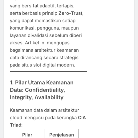
yang bersifat adaptif, terlapis,
serta berbasis prinsip
Zero-Trust
,
yang dapat memastikan setiap
komunikasi, pengguna, maupun
layanan divalidasi sebelum diberi
akses. Artikel ini mengupas
bagaimana arsitektur keamanan
data dirancang secara strategis
pada situs slot digital modern.
1. Pilar Utama Keamanan
Data: Confidentiality,
Integrity, Availability
Keamanan data dalam arsitektur
cloud mengacu pada kerangka
CIA
Triad
:
Pilar
Penjelasan