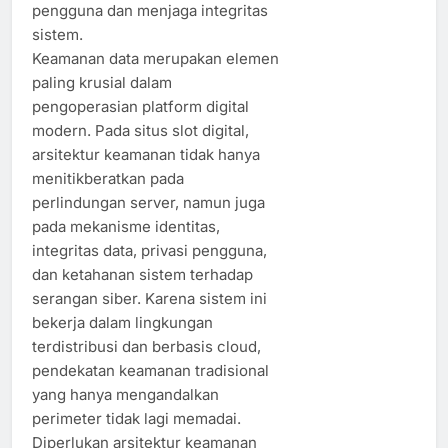
pengguna dan menjaga integritas
sistem.
Keamanan data merupakan elemen
paling krusial dalam
pengoperasian platform digital
modern. Pada situs slot digital,
arsitektur keamanan tidak hanya
menitikberatkan pada
perlindungan server, namun juga
pada mekanisme identitas,
integritas data, privasi pengguna,
dan ketahanan sistem terhadap
serangan siber. Karena sistem ini
bekerja dalam lingkungan
terdistribusi dan berbasis cloud,
pendekatan keamanan tradisional
yang hanya mengandalkan
perimeter tidak lagi memadai.
Diperlukan arsitektur keamanan