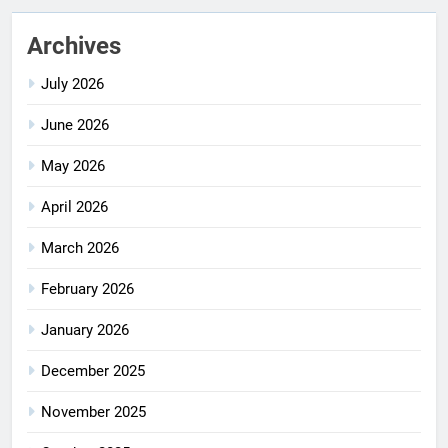
Archives
July 2026
June 2026
May 2026
April 2026
March 2026
February 2026
January 2026
December 2025
November 2025