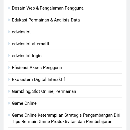
Desain Web & Pengalaman Pengguna
Edukasi Permainan & Analisis Data
edwinslot
edwinslot alternatif
edwinslot login
Efisiensi Akses Pengguna
Ekosistem Digital Interaktif
Gambling, Slot Online, Permainan
Game Online
Game Online Keterampilan Strategis Pengembangan Diri
Tips Bermain Game Produktivitas dan Pembelajaran