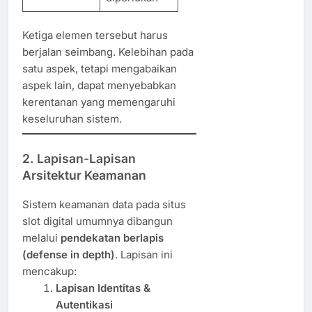
Ketiga elemen tersebut harus
berjalan seimbang. Kelebihan pada
satu aspek, tetapi mengabaikan
aspek lain, dapat menyebabkan
kerentanan yang memengaruhi
keseluruhan sistem.
2. Lapisan-Lapisan
Arsitektur Keamanan
Sistem keamanan data pada situs
slot digital umumnya dibangun
melalui
pendekatan berlapis
(defense in depth)
. Lapisan ini
mencakup:
Lapisan Identitas &
Autentikasi