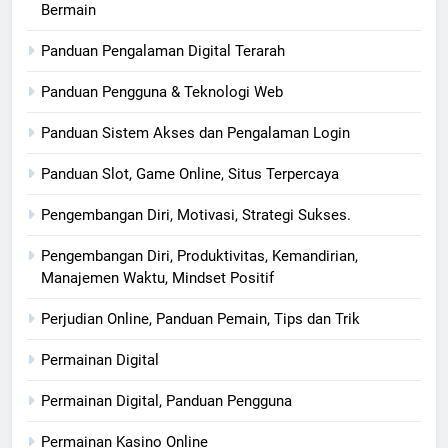
Bermain
Panduan Pengalaman Digital Terarah
Panduan Pengguna & Teknologi Web
Panduan Sistem Akses dan Pengalaman Login
Panduan Slot, Game Online, Situs Terpercaya
Pengembangan Diri, Motivasi, Strategi Sukses.
Pengembangan Diri, Produktivitas, Kemandirian,
Manajemen Waktu, Mindset Positif
Perjudian Online, Panduan Pemain, Tips dan Trik
Permainan Digital
Permainan Digital, Panduan Pengguna
Permainan Kasino Online