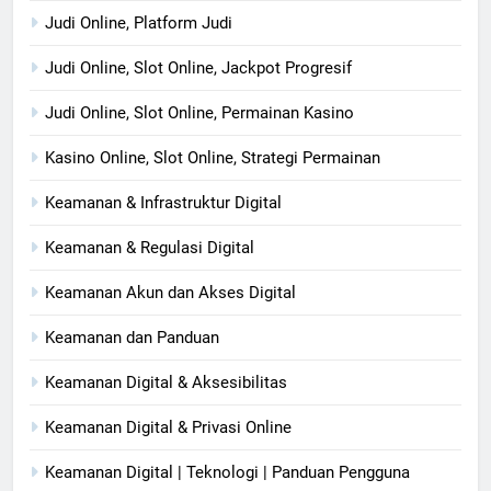
Judi Online, Platform Judi
Judi Online, Slot Online, Jackpot Progresif
Judi Online, Slot Online, Permainan Kasino
Kasino Online, Slot Online, Strategi Permainan
Keamanan & Infrastruktur Digital
Keamanan & Regulasi Digital
Keamanan Akun dan Akses Digital
Keamanan dan Panduan
Keamanan Digital & Aksesibilitas
Keamanan Digital & Privasi Online
Keamanan Digital | Teknologi | Panduan Pengguna