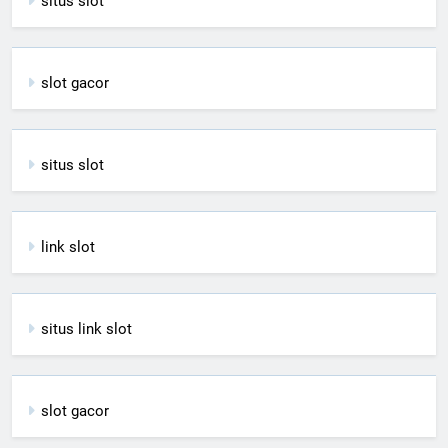
situs slot
slot gacor
situs slot
link slot
situs link slot
slot gacor