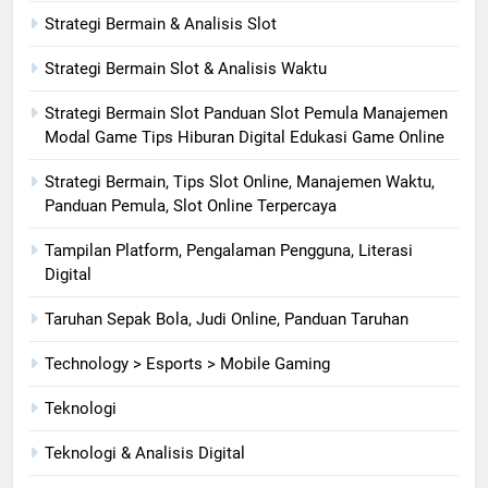
Strategi Bermain & Analisis Slot
Strategi Bermain Slot & Analisis Waktu
Strategi Bermain Slot Panduan Slot Pemula Manajemen
Modal Game Tips Hiburan Digital Edukasi Game Online
Strategi Bermain, Tips Slot Online, Manajemen Waktu,
Panduan Pemula, Slot Online Terpercaya
Tampilan Platform, Pengalaman Pengguna, Literasi
Digital
Taruhan Sepak Bola, Judi Online, Panduan Taruhan
Technology > Esports > Mobile Gaming
Teknologi
Teknologi & Analisis Digital