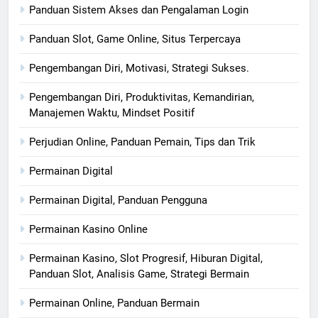
Panduan Sistem Akses dan Pengalaman Login
Panduan Slot, Game Online, Situs Terpercaya
Pengembangan Diri, Motivasi, Strategi Sukses.
Pengembangan Diri, Produktivitas, Kemandirian,
Manajemen Waktu, Mindset Positif
Perjudian Online, Panduan Pemain, Tips dan Trik
Permainan Digital
Permainan Digital, Panduan Pengguna
Permainan Kasino Online
Permainan Kasino, Slot Progresif, Hiburan Digital,
Panduan Slot, Analisis Game, Strategi Bermain
Permainan Online, Panduan Bermain