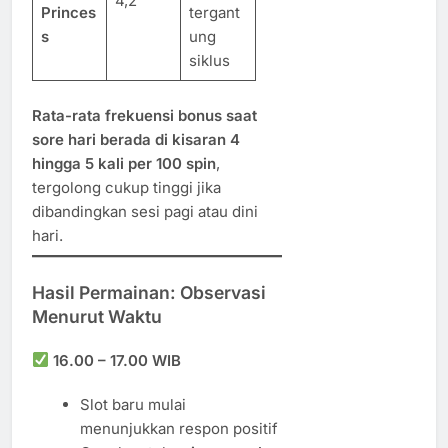
4,2
Princes
tergant
s
ung
siklus
Rata-rata frekuensi bonus saat
sore hari berada di kisaran 4
hingga 5 kali per 100 spin
,
tergolong cukup tinggi jika
dibandingkan sesi pagi atau dini
hari.
Hasil Permainan: Observasi
Menurut Waktu
16.00 – 17.00 WIB
Slot baru mulai
menunjukkan respon positif