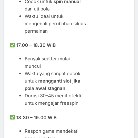
Cocok untuk
spin manual
dan uji pola
Waktu ideal untuk
mengenali perubahan siklus
permainan
17.00 – 18.30 WIB
Banyak scatter mulai
muncul
Waktu yang sangat cocok
untuk
mengganti slot jika
pola awal stagnan
Durasi 30–45 menit efektif
untuk mengejar freespin
18.30 – 19.00 WIB
Respon game mendekati