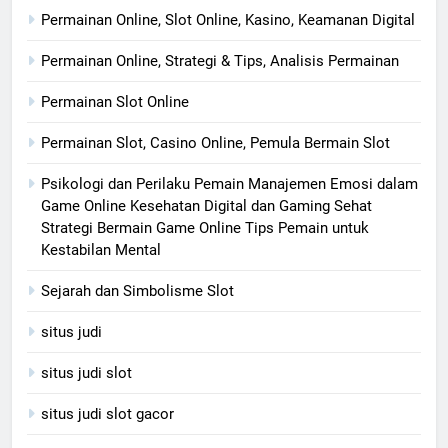
Permainan Online, Slot Online, Kasino, Keamanan Digital
Permainan Online, Strategi & Tips, Analisis Permainan
Permainan Slot Online
Permainan Slot, Casino Online, Pemula Bermain Slot
Psikologi dan Perilaku Pemain Manajemen Emosi dalam
Game Online Kesehatan Digital dan Gaming Sehat
Strategi Bermain Game Online Tips Pemain untuk
Kestabilan Mental
Sejarah dan Simbolisme Slot
situs judi
situs judi slot
situs judi slot gacor