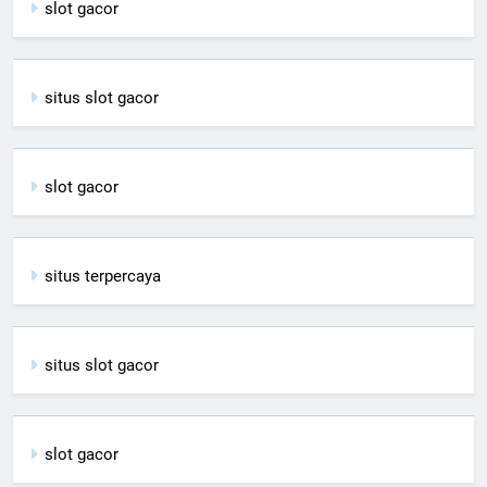
slot gacor
situs slot gacor
slot gacor
situs terpercaya
situs slot gacor
slot gacor