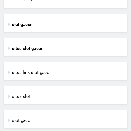
slot gacor
situs slot gacor
situs link slot gacor
situs slot
slot gacor