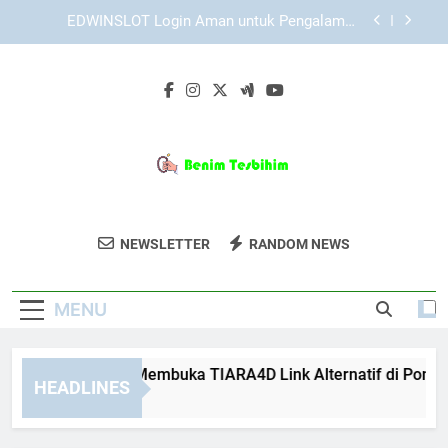
Skip
Login Edwinslot Alternatif untuk Pengguna yang
to
Butuh Akses Cadangan Secara Aman
content
Lebah4D Login Tanpa Ribet untuk Pengguna Aktif
Langkah Praktis Membuka TIARA4D Link
Alternatif di Ponsel
EDWINSLOT Login Aman untuk Pengalaman
Akses yang Lebih Nyaman
Login Edwinslot Alternatif untuk Pengguna yang
Butuh Akses Cadangan Secara Aman
Benim Tesbihim
Dapatkan Koleksi Tasbih Dan Aksesoris
Lebah4D Login Tanpa Ribet untuk Pengguna Aktif
NEWSLETTER
RANDOM NEWS
Islami Berkualitas Di Benim Tesbihim.
MENU
ngkah Praktis Membuka TIARA4D Link Alternatif di Ponsel
HEADLINES
Weeks Ago