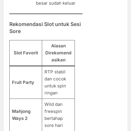
besar sudah keluar
Rekomendasi Slot untuk Sesi
Sore
Alasan
Slot Favorit
Direkomend
asikan
RTP stabil
dan cocok
Fruit Party
untuk spin
ringan
Wild dan
Mahjong
freespin
Ways 2
bertahap
sore hari