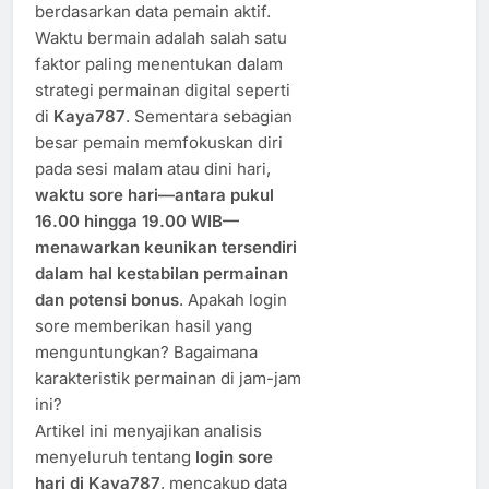
berdasarkan data pemain aktif.
Waktu bermain adalah salah satu
faktor paling menentukan dalam
strategi permainan digital seperti
di
Kaya787
. Sementara sebagian
besar pemain memfokuskan diri
pada sesi malam atau dini hari,
waktu sore hari—antara pukul
16.00 hingga 19.00 WIB—
menawarkan keunikan tersendiri
dalam hal kestabilan permainan
dan potensi bonus
. Apakah login
sore memberikan hasil yang
menguntungkan? Bagaimana
karakteristik permainan di jam-jam
ini?
Artikel ini menyajikan analisis
menyeluruh tentang
login sore
hari di Kaya787
, mencakup data