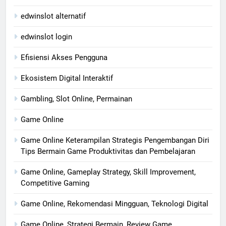
edwinslot alternatif
edwinslot login
Efisiensi Akses Pengguna
Ekosistem Digital Interaktif
Gambling, Slot Online, Permainan
Game Online
Game Online Keterampilan Strategis Pengembangan Diri
Tips Bermain Game Produktivitas dan Pembelajaran
Game Online, Gameplay Strategy, Skill Improvement,
Competitive Gaming
Game Online, Rekomendasi Mingguan, Teknologi Digital
Game Online, Strategi Bermain, Review Game