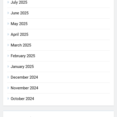
July 2025
June 2025
May 2025
April 2025
March 2025
February 2025
January 2025
December 2024
November 2024
October 2024