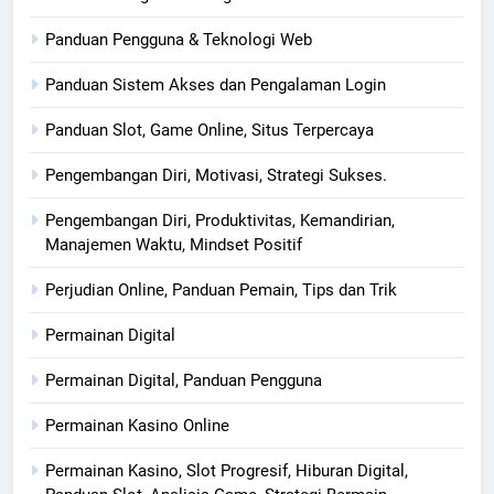
Panduan Pengguna & Teknologi Web
Panduan Sistem Akses dan Pengalaman Login
Panduan Slot, Game Online, Situs Terpercaya
Pengembangan Diri, Motivasi, Strategi Sukses.
Pengembangan Diri, Produktivitas, Kemandirian,
Manajemen Waktu, Mindset Positif
Perjudian Online, Panduan Pemain, Tips dan Trik
Permainan Digital
Permainan Digital, Panduan Pengguna
Permainan Kasino Online
Permainan Kasino, Slot Progresif, Hiburan Digital,