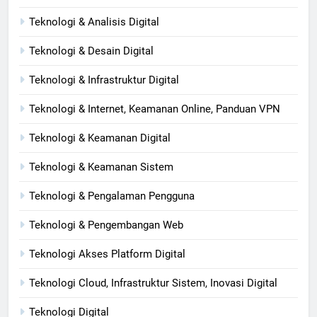
Teknologi & Analisis Digital
Teknologi & Desain Digital
Teknologi & Infrastruktur Digital
Teknologi & Internet, Keamanan Online, Panduan VPN
Teknologi & Keamanan Digital
Teknologi & Keamanan Sistem
Teknologi & Pengalaman Pengguna
Teknologi & Pengembangan Web
Teknologi Akses Platform Digital
Teknologi Cloud, Infrastruktur Sistem, Inovasi Digital
Teknologi Digital