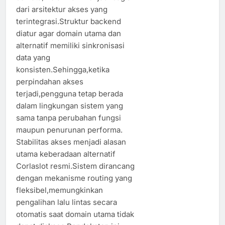
dari arsitektur akses yang
terintegrasi.Struktur backend
diatur agar domain utama dan
alternatif memiliki sinkronisasi
data yang
konsisten.Sehingga,ketika
perpindahan akses
terjadi,pengguna tetap berada
dalam lingkungan sistem yang
sama tanpa perubahan fungsi
maupun penurunan performa.
Stabilitas akses menjadi alasan
utama keberadaan alternatif
Corlaslot resmi.Sistem dirancang
dengan mekanisme routing yang
fleksibel,memungkinkan
pengalihan lalu lintas secara
otomatis saat domain utama tidak