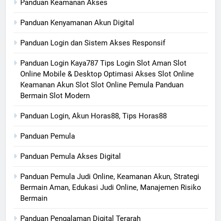
Panduan Keamanan Akses
Panduan Kenyamanan Akun Digital
Panduan Login dan Sistem Akses Responsif
Panduan Login Kaya787 Tips Login Slot Aman Slot
Online Mobile & Desktop Optimasi Akses Slot Online
Keamanan Akun Slot Slot Online Pemula Panduan
Bermain Slot Modern
Panduan Login, Akun Horas88, Tips Horas88
Panduan Pemula
Panduan Pemula Akses Digital
Panduan Pemula Judi Online, Keamanan Akun, Strategi
Bermain Aman, Edukasi Judi Online, Manajemen Risiko
Bermain
Panduan Pengalaman Digital Terarah