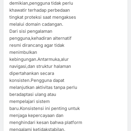
demikian,pengguna tidak perlu
khawatir terhadap perbedaan
tingkat proteksi saat mengakses
melalui domain cadangan.
Dari sisi pengalaman
pengguna,kehadiran alternatif
resmi dirancang agar tidak
menimbulkan
kebingungan.Antarmuka,alur
navigasi,dan struktur halaman
dipertahankan secara
konsisten.Pengguna dapat
melanjutkan aktivitas tanpa perlu
beradaptasi ulang atau
mempelajari sistem
baru.Konsistensi ini penting untuk
menjaga kepercayaan dan
menghindari kesan bahwa platform
mengalami ketidakstabilan.