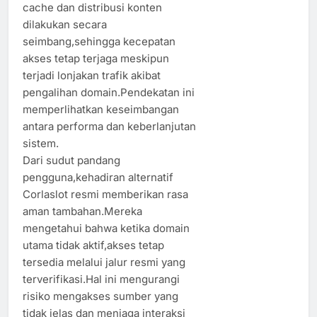
cache dan distribusi konten
dilakukan secara
seimbang,sehingga kecepatan
akses tetap terjaga meskipun
terjadi lonjakan trafik akibat
pengalihan domain.Pendekatan ini
memperlihatkan keseimbangan
antara performa dan keberlanjutan
sistem.
Dari sudut pandang
pengguna,kehadiran alternatif
Corlaslot resmi memberikan rasa
aman tambahan.Mereka
mengetahui bahwa ketika domain
utama tidak aktif,akses tetap
tersedia melalui jalur resmi yang
terverifikasi.Hal ini mengurangi
risiko mengakses sumber yang
tidak jelas dan menjaga interaksi