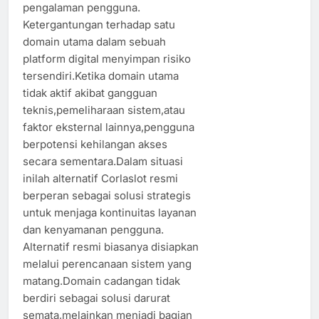
pengalaman pengguna.
Ketergantungan terhadap satu
domain utama dalam sebuah
platform digital menyimpan risiko
tersendiri.Ketika domain utama
tidak aktif akibat gangguan
teknis,pemeliharaan sistem,atau
faktor eksternal lainnya,pengguna
berpotensi kehilangan akses
secara sementara.Dalam situasi
inilah alternatif Corlaslot resmi
berperan sebagai solusi strategis
untuk menjaga kontinuitas layanan
dan kenyamanan pengguna.
Alternatif resmi biasanya disiapkan
melalui perencanaan sistem yang
matang.Domain cadangan tidak
berdiri sebagai solusi darurat
semata,melainkan menjadi bagian