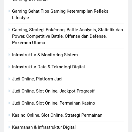
Gaming Sehat Tips Gaming Keterampilan Refleks
Lifestyle
Gaming, Strategi Pokémon, Battle Analysis, Statistik dan
Power, Competitive Battle, Offense dan Defense,
Pokémon Utama
Infrastruktur & Monitoring Sistem
Infrastruktur Data & Teknologi Digital
Judi Online, Platform Judi
Judi Online, Slot Online, Jackpot Progresif
Judi Online, Slot Online, Permainan Kasino
Kasino Online, Slot Online, Strategi Permainan
Keamanan & Infrastruktur Digital