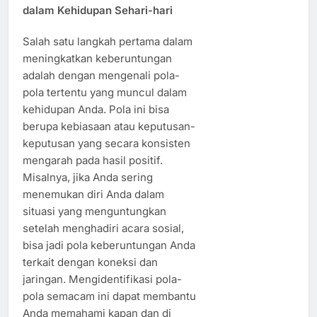
dalam Kehidupan Sehari-hari
Salah satu langkah pertama dalam
meningkatkan keberuntungan
adalah dengan mengenali pola-
pola tertentu yang muncul dalam
kehidupan Anda. Pola ini bisa
berupa kebiasaan atau keputusan-
keputusan yang secara konsisten
mengarah pada hasil positif.
Misalnya, jika Anda sering
menemukan diri Anda dalam
situasi yang menguntungkan
setelah menghadiri acara sosial,
bisa jadi pola keberuntungan Anda
terkait dengan koneksi dan
jaringan. Mengidentifikasi pola-
pola semacam ini dapat membantu
Anda memahami kapan dan di