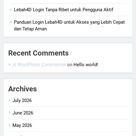
Lebah4D Login Tanpa Ribet untuk Pengguna Aktif
Panduan Login Lebah4D untuk Akses yang Lebih Cepat
dan Tetap Aman
Recent Comments
A WordPress Commenter
on
Hello world!
Archives
July 2026
June 2026
May 2026