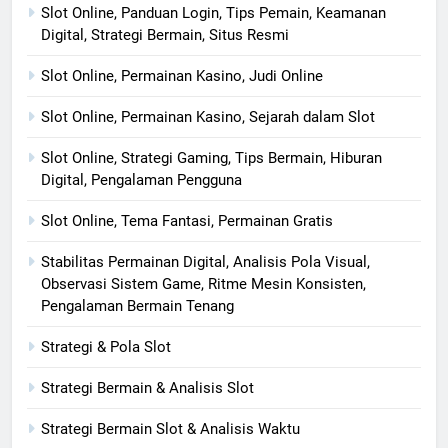
Slot Online, Panduan Login, Tips Pemain, Keamanan
Digital, Strategi Bermain, Situs Resmi
Slot Online, Permainan Kasino, Judi Online
Slot Online, Permainan Kasino, Sejarah dalam Slot
Slot Online, Strategi Gaming, Tips Bermain, Hiburan
Digital, Pengalaman Pengguna
Slot Online, Tema Fantasi, Permainan Gratis
Stabilitas Permainan Digital, Analisis Pola Visual,
Observasi Sistem Game, Ritme Mesin Konsisten,
Pengalaman Bermain Tenang
Strategi & Pola Slot
Strategi Bermain & Analisis Slot
Strategi Bermain Slot & Analisis Waktu