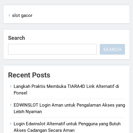
slot gacor
Search
SEARCH
Recent Posts
Langkah Praktis Membuka TIARA4D Link Alternatif di
Ponsel
EDWINSLOT Login Aman untuk Pengalaman Akses yang
Lebih Nyaman
Login Edwinslot Alternatif untuk Pengguna yang Butuh
Akses Cadangan Secara Aman