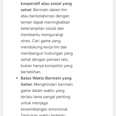
kooperatif atau sosial yang
sehat
: Bermain dalam tim
atau berkolaborasi dengan
teman dapat meningkatkan
keterampilan sosial dan
membantu mengurangi
stres. Cari game yang
mendukung kerja tim dan
membangun hubungan yang
sehat dengan pemain lain,
bukan hanya kompetisi yang
berlebihan.
Batas Waktu Bermain yang
Sehat
: Menghindari bermain
game dalam waktu yang
terlalu lama sangat penting
untuk menjaga
keseimbangan emosional.
Tentukan waktu tertentu