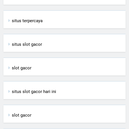
situs terpercaya
situs slot gacor
slot gacor
situs slot gacor hari ini
slot gacor