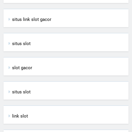
situs link slot gacor
situs slot
slot gacor
situs slot
link slot