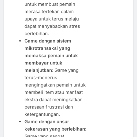
untuk membuat pemain
merasa tertekan dalam
upaya untuk terus melaju
dapat menyebabkan stres
berlebihan.
Game dengan sistem
mikrotransaksi yang
memaksa pemain untuk
membayar untuk
melanjutkan
: Game yang
terus-menerus
mengingatkan pemain untuk
membeli item atau manfaat
ekstra dapat meningkatkan
perasaan frustrasi dan
ketergantungan.
Game dengan unsur
kekerasan yang berlebihan
:
Game yang sangat