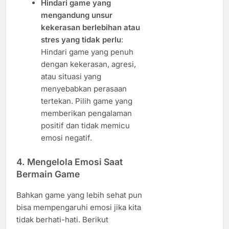
Hindari game yang
mengandung unsur
kekerasan berlebihan atau
stres yang tidak perlu
:
Hindari game yang penuh
dengan kekerasan, agresi,
atau situasi yang
menyebabkan perasaan
tertekan. Pilih game yang
memberikan pengalaman
positif dan tidak memicu
emosi negatif.
4.
Mengelola Emosi Saat
Bermain Game
Bahkan game yang lebih sehat pun
bisa mempengaruhi emosi jika kita
tidak berhati-hati. Berikut