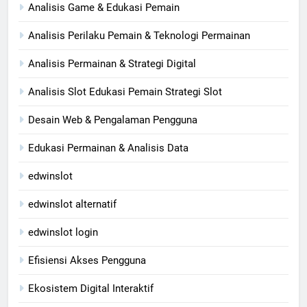
Analisis Game & Edukasi Pemain
Analisis Perilaku Pemain & Teknologi Permainan
Analisis Permainan & Strategi Digital
Analisis Slot Edukasi Pemain Strategi Slot
Desain Web & Pengalaman Pengguna
Edukasi Permainan & Analisis Data
edwinslot
edwinslot alternatif
edwinslot login
Efisiensi Akses Pengguna
Ekosistem Digital Interaktif