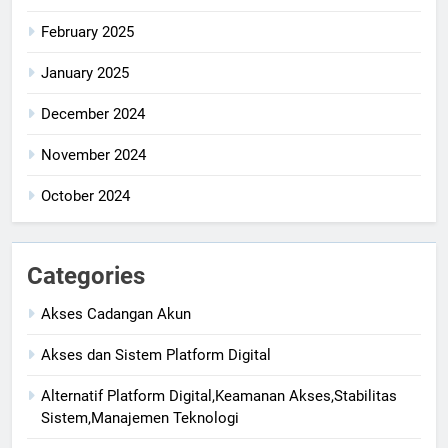
February 2025
January 2025
December 2024
November 2024
October 2024
Categories
Akses Cadangan Akun
Akses dan Sistem Platform Digital
Alternatif Platform Digital,Keamanan Akses,Stabilitas
Sistem,Manajemen Teknologi