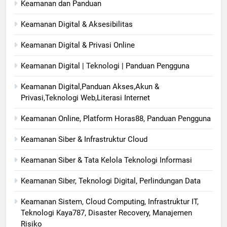
Keamanan dan Panduan
Keamanan Digital & Aksesibilitas
Keamanan Digital & Privasi Online
Keamanan Digital | Teknologi | Panduan Pengguna
Keamanan Digital,Panduan Akses,Akun &
Privasi,Teknologi Web,Literasi Internet
Keamanan Online, Platform Horas88, Panduan Pengguna
Keamanan Siber & Infrastruktur Cloud
Keamanan Siber & Tata Kelola Teknologi Informasi
Keamanan Siber, Teknologi Digital, Perlindungan Data
Keamanan Sistem, Cloud Computing, Infrastruktur IT,
Teknologi Kaya787, Disaster Recovery, Manajemen
Risiko