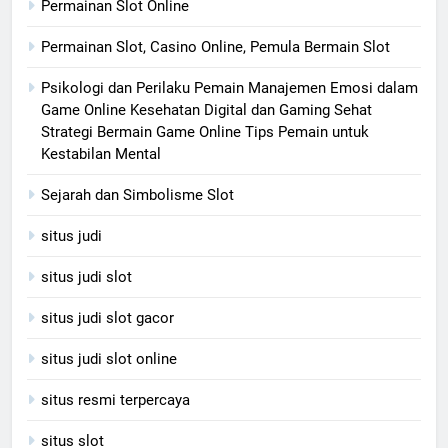
Permainan Slot Online
Permainan Slot, Casino Online, Pemula Bermain Slot
Psikologi dan Perilaku Pemain Manajemen Emosi dalam
Game Online Kesehatan Digital dan Gaming Sehat
Strategi Bermain Game Online Tips Pemain untuk
Kestabilan Mental
Sejarah dan Simbolisme Slot
situs judi
situs judi slot
situs judi slot gacor
situs judi slot online
situs resmi terpercaya
situs slot