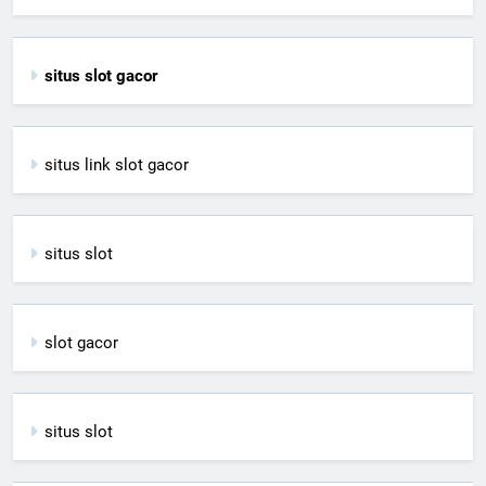
situs slot gacor
situs link slot gacor
situs slot
slot gacor
situs slot