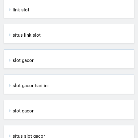
link slot
situs link slot
slot gacor
slot gacor hari ini
slot gacor
situs slot gacor