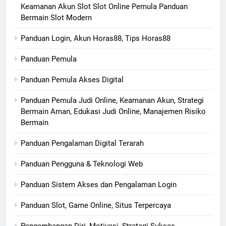
Keamanan Akun Slot Slot Online Pemula Panduan
Bermain Slot Modern
Panduan Login, Akun Horas88, Tips Horas88
Panduan Pemula
Panduan Pemula Akses Digital
Panduan Pemula Judi Online, Keamanan Akun, Strategi
Bermain Aman, Edukasi Judi Online, Manajemen Risiko
Bermain
Panduan Pengalaman Digital Terarah
Panduan Pengguna & Teknologi Web
Panduan Sistem Akses dan Pengalaman Login
Panduan Slot, Game Online, Situs Terpercaya
Pengembangan Diri, Motivasi, Strategi Sukses.