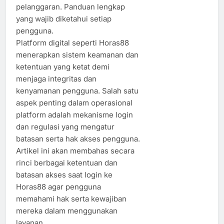
pelanggaran. Panduan lengkap
yang wajib diketahui setiap
pengguna.
Platform digital seperti Horas88
menerapkan sistem keamanan dan
ketentuan yang ketat demi
menjaga integritas dan
kenyamanan pengguna. Salah satu
aspek penting dalam operasional
platform adalah mekanisme login
dan regulasi yang mengatur
batasan serta hak akses pengguna.
Artikel ini akan membahas secara
rinci berbagai ketentuan dan
batasan akses saat login ke
Horas88 agar pengguna
memahami hak serta kewajiban
mereka dalam menggunakan
layanan.