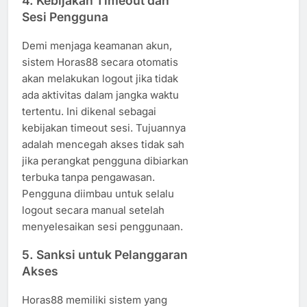
4.
Kebijakan Timeout dan
Sesi Pengguna
Demi menjaga keamanan akun,
sistem Horas88 secara otomatis
akan melakukan logout jika tidak
ada aktivitas dalam jangka waktu
tertentu. Ini dikenal sebagai
kebijakan timeout sesi. Tujuannya
adalah mencegah akses tidak sah
jika perangkat pengguna dibiarkan
terbuka tanpa pengawasan.
Pengguna diimbau untuk selalu
logout secara manual setelah
menyelesaikan sesi penggunaan.
5.
Sanksi untuk Pelanggaran
Akses
Horas88 memiliki sistem yang