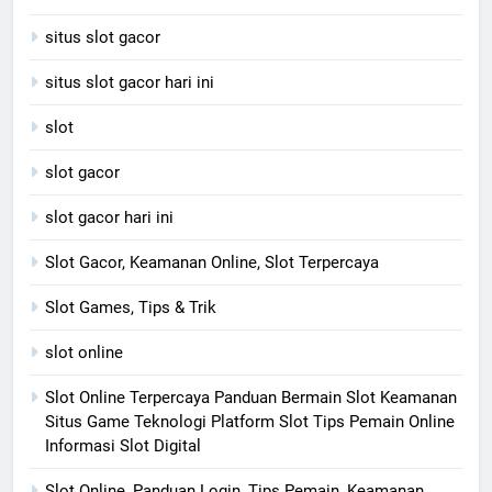
situs slot gacor
situs slot gacor hari ini
slot
slot gacor
slot gacor hari ini
Slot Gacor, Keamanan Online, Slot Terpercaya
Slot Games, Tips & Trik
slot online
Slot Online Terpercaya Panduan Bermain Slot Keamanan
Situs Game Teknologi Platform Slot Tips Pemain Online
Informasi Slot Digital
Slot Online, Panduan Login, Tips Pemain, Keamanan