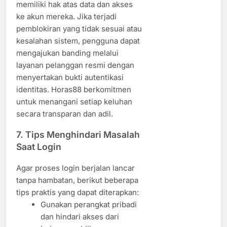
memiliki hak atas data dan akses
ke akun mereka. Jika terjadi
pemblokiran yang tidak sesuai atau
kesalahan sistem, pengguna dapat
mengajukan banding melalui
layanan pelanggan resmi dengan
menyertakan bukti autentikasi
identitas. Horas88 berkomitmen
untuk menangani setiap keluhan
secara transparan dan adil.
7.
Tips Menghindari Masalah
Saat Login
Agar proses login berjalan lancar
tanpa hambatan, berikut beberapa
tips praktis yang dapat diterapkan:
Gunakan perangkat pribadi
dan hindari akses dari