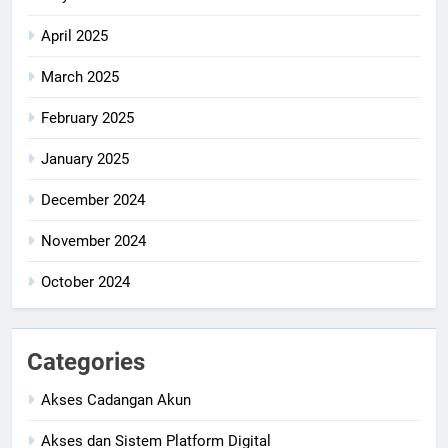
April 2025
March 2025
February 2025
January 2025
December 2024
November 2024
October 2024
Categories
Akses Cadangan Akun
Akses dan Sistem Platform Digital