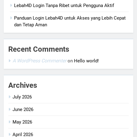
Lebah4D Login Tanpa Ribet untuk Pengguna Aktif
Panduan Login Lebah4D untuk Akses yang Lebih Cepat
dan Tetap Aman
Recent Comments
A WordPress Commenter
on
Hello world!
Archives
July 2026
June 2026
May 2026
April 2026