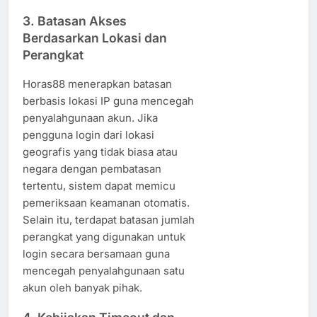
3.
Batasan Akses
Berdasarkan Lokasi dan
Perangkat
Horas88 menerapkan batasan
berbasis lokasi IP guna mencegah
penyalahgunaan akun. Jika
pengguna login dari lokasi
geografis yang tidak biasa atau
negara dengan pembatasan
tertentu, sistem dapat memicu
pemeriksaan keamanan otomatis.
Selain itu, terdapat batasan jumlah
perangkat yang digunakan untuk
login secara bersamaan guna
mencegah penyalahgunaan satu
akun oleh banyak pihak.