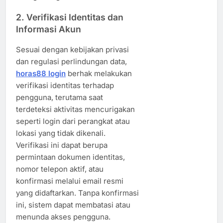
2.
Verifikasi Identitas dan
Informasi Akun
Sesuai dengan kebijakan privasi
dan regulasi perlindungan data,
horas88 login
berhak melakukan
verifikasi identitas terhadap
pengguna, terutama saat
terdeteksi aktivitas mencurigakan
seperti login dari perangkat atau
lokasi yang tidak dikenali.
Verifikasi ini dapat berupa
permintaan dokumen identitas,
nomor telepon aktif, atau
konfirmasi melalui email resmi
yang didaftarkan. Tanpa konfirmasi
ini, sistem dapat membatasi atau
menunda akses pengguna.