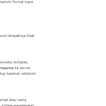
menuhi format input
guna tampaknya tidak
oneksi terbatas,
sempurna
ke server.
tup halaman sebelum
email atau nama
n sistem memberikan