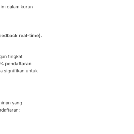
nim dalam kurun
eedback real-time).
gan tingkat
6% pendaftaran
a signifikan untuk
ominan yang
ndaftaran: