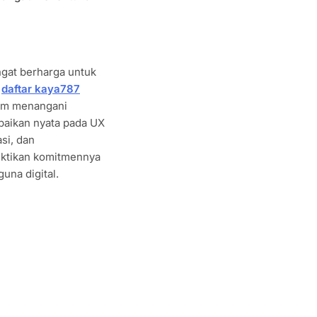
ngat berharga untuk
.
daftar kaya787
lam menangani
baikan nyata pada UX
si, dan
buktikan komitmennya
una digital.