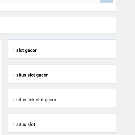
slot gacor
situs slot gacor
situs link slot gacor
situs slot