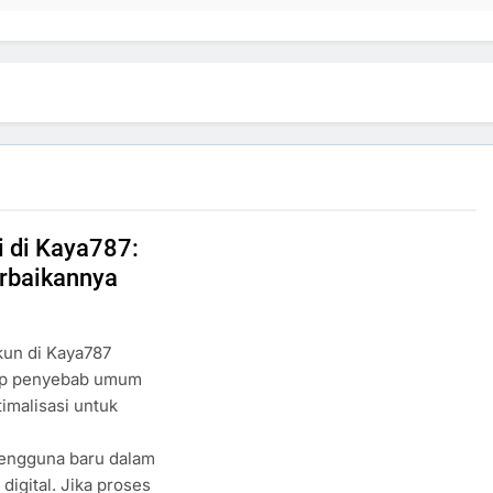
i di Kaya787:
erbaikannya
akun di Kaya787
akup penyebab umum
imalisasi untuk
pengguna baru dalam
digital. Jika proses