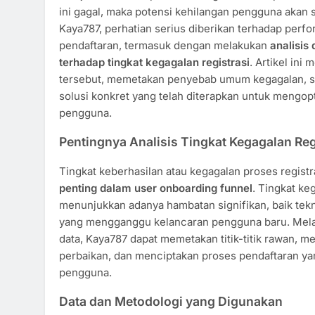
ini gagal, maka potensi kehilangan pengguna akan s
Kaya787, perhatian serius diberikan terhadap perfo
pendaftaran, termasuk dengan melakukan
analisis
terhadap tingkat kegagalan registrasi
. Artikel ini 
tersebut, memetakan penyebab umum kegagalan, 
solusi konkret yang telah diterapkan untuk mengo
pengguna.
Pentingnya Analisis Tingkat Kegagalan Reg
Tingkat keberhasilan atau kegagalan proses regist
penting dalam user onboarding funnel
. Tingkat ke
menunjukkan adanya hambatan signifikan, baik tek
yang mengganggu kelancaran pengguna baru. Melalu
data, Kaya787 dapat memetakan titik-titik rawan, m
perbaikan, dan menciptakan proses pendaftaran ya
pengguna.
Data dan Metodologi yang Digunakan