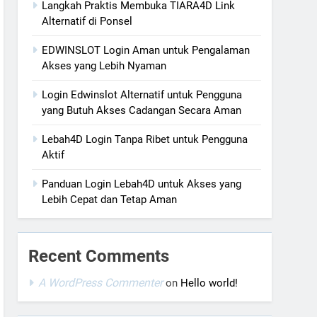
Langkah Praktis Membuka TIARA4D Link
Alternatif di Ponsel
EDWINSLOT Login Aman untuk Pengalaman
Akses yang Lebih Nyaman
Login Edwinslot Alternatif untuk Pengguna
yang Butuh Akses Cadangan Secara Aman
Lebah4D Login Tanpa Ribet untuk Pengguna
Aktif
Panduan Login Lebah4D untuk Akses yang
Lebih Cepat dan Tetap Aman
Recent Comments
A WordPress Commenter
on
Hello world!