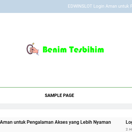
EDWINSLOT Login Aman untuk P
Login Edwinslot Alternatif untuk Pengguna y
Lebah4D Lo
Langkah Praktis Memb
EDWINSLOT Login Aman untuk P
Login Edwinslot Alternatif untuk Pengguna y
im Tesbihim
oleksi Tasbih Dan Aksesoris Islami Berkualitas Di Benim Tesbi
Lebah4D Lo
SAMPLE PAGE
 Pengalaman Akses yang Lebih Nyaman
Login Edwinsl
2 Months Ago