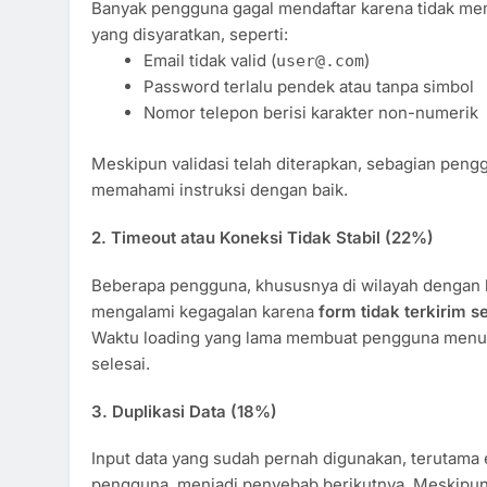
Banyak pengguna gagal mendaftar karena tidak me
yang disyaratkan, seperti:
Email tidak valid (
)
user@.com
Password terlalu pendek atau tanpa simbol
Nomor telepon berisi karakter non-numerik
Meskipun validasi telah diterapkan, sebagian peng
memahami instruksi dengan baik.
2.
Timeout atau Koneksi Tidak Stabil (22%)
Beberapa pengguna, khususnya di wilayah dengan k
mengalami kegagalan karena
form tidak terkirim 
Waktu loading yang lama membuat pengguna menu
selesai.
3.
Duplikasi Data (18%)
Input data yang sudah pernah digunakan, terutama 
pengguna, menjadi penyebab berikutnya. Meskipu