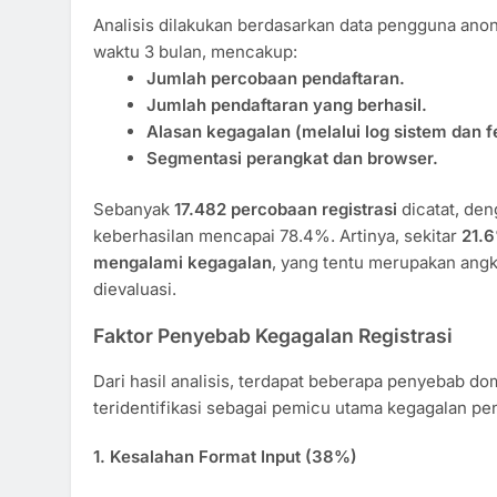
Analisis dilakukan berdasarkan data pengguna ano
waktu 3 bulan, mencakup:
Jumlah percobaan pendaftaran.
Jumlah pendaftaran yang berhasil.
Alasan kegagalan (melalui log sistem dan f
Segmentasi perangkat dan browser.
Sebanyak
17.482 percobaan registrasi
dicatat, den
keberhasilan mencapai 78.4%. Artinya, sekitar
21.
mengalami kegagalan
, yang tentu merupakan angk
dievaluasi.
Faktor Penyebab Kegagalan Registrasi
Dari hasil analisis, terdapat beberapa penyebab d
teridentifikasi sebagai pemicu utama kegagalan pe
1.
Kesalahan Format Input (38%)