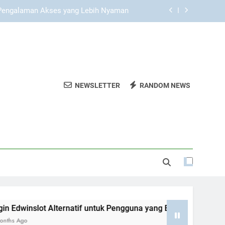
engalaman Akses yang Lebih Nyaman
ang Butuh Akses Cadangan Secara Aman
gin Tanpa Ribet untuk Pengguna Aktif
uka TIARA4D Link Alternatif di Ponsel
NEWSLETTER
RANDOM NEWS
engalaman Akses yang Lebih Nyaman
ang Butuh Akses Cadangan Secara Aman
him.
gin Tanpa Ribet untuk Pengguna Aktif
ot Alternatif untuk Pengguna yang Butuh Akses Cadangan Sec