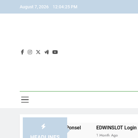
Skip
August 7, 2026
12:04:26 PM
to
content
Ben
Dapatkan K
nk Alternatif di Ponsel
EDWINSLOT Login Aman untuk
1 Month Ago
HEADLINES