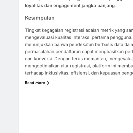
loyalitas dan engagement jangka panjang
.
Kesimpulan
Tingkat kegagalan registrasi adalah metrik yang sa
mengevaluasi kualitas interaksi pertama pengguna
menunjukkan bahwa pendekatan berbasis data da
permasalahan pendaftaran dapat menghasilkan per
dan konversi. Dengan terus memantau, mengevalua
mengoptimalkan alur registrasi, platform ini mem
terhadap inklusivitas, efisiensi, dan kepuasan pengg
Read More