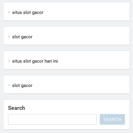
situs slot gacor
slot gacor
situs slot gacor hari ini
slot gacor
Search
SEARCH