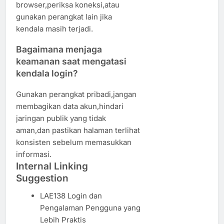
browser,periksa koneksi,atau
gunakan perangkat lain jika
kendala masih terjadi.
Bagaimana menjaga
keamanan saat mengatasi
kendala login?
Gunakan perangkat pribadi,jangan
membagikan data akun,hindari
jaringan publik yang tidak
aman,dan pastikan halaman terlihat
konsisten sebelum memasukkan
informasi.
Internal Linking
Suggestion
LAE138 Login dan
Pengalaman Pengguna yang
Lebih Praktis