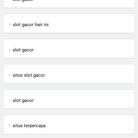
slot gacor hari ini
slot gacor
situs slot gacor
slot gacor
situs terpercaya