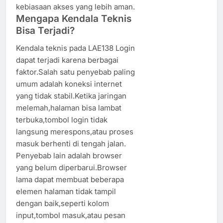
kebiasaan akses yang lebih aman.
Mengapa Kendala Teknis
Bisa Terjadi?
Kendala teknis pada LAE138 Login
dapat terjadi karena berbagai
faktor.Salah satu penyebab paling
umum adalah koneksi internet
yang tidak stabil.Ketika jaringan
melemah,halaman bisa lambat
terbuka,tombol login tidak
langsung merespons,atau proses
masuk berhenti di tengah jalan.
Penyebab lain adalah browser
yang belum diperbarui.Browser
lama dapat membuat beberapa
elemen halaman tidak tampil
dengan baik,seperti kolom
input,tombol masuk,atau pesan