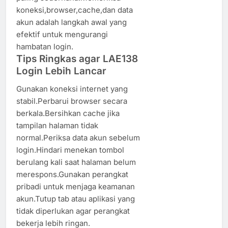
koneksi,browser,cache,dan data
akun adalah langkah awal yang
efektif untuk mengurangi
hambatan login.
Tips Ringkas agar LAE138
Login Lebih Lancar
Gunakan koneksi internet yang
stabil.Perbarui browser secara
berkala.Bersihkan cache jika
tampilan halaman tidak
normal.Periksa data akun sebelum
login.Hindari menekan tombol
berulang kali saat halaman belum
merespons.Gunakan perangkat
pribadi untuk menjaga keamanan
akun.Tutup tab atau aplikasi yang
tidak diperlukan agar perangkat
bekerja lebih ringan.