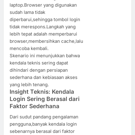
laptop.Browser yang digunakan
sudah lama tidak
diperbarui,sehingga tombol login
tidak merespons.Langkah yang
lebih tepat adalah memperbarui
browser,membersihkan cache,lalu
mencoba kembali.
Skenario ini menunjukkan bahwa
kendala teknis sering dapat
dihindari dengan persiapan
sederhana dan kebiasaan akses
yang lebih tenang.
Insight Teknis: Kendala
Login Sering Berasal dari
Faktor Sederhana
Dari sudut pandang pengalaman
pengguna,banyak kendala login
sebenarnya berasal dari faktor