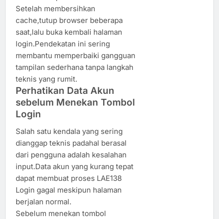
Setelah membersihkan
cache,tutup browser beberapa
saat,lalu buka kembali halaman
login.Pendekatan ini sering
membantu memperbaiki gangguan
tampilan sederhana tanpa langkah
teknis yang rumit.
Perhatikan Data Akun
sebelum Menekan Tombol
Login
Salah satu kendala yang sering
dianggap teknis padahal berasal
dari pengguna adalah kesalahan
input.Data akun yang kurang tepat
dapat membuat proses LAE138
Login gagal meskipun halaman
berjalan normal.
Sebelum menekan tombol