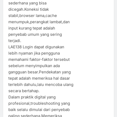
sederhana yang bisa
dicegah.Koneksi tidak
stabil,browser lama,cache
menumpuk,perangkat lambat,dan
input kurang tepat adalah
penyebab umum yang sering
terjadi.
LAE138 Login dapat digunakan
lebih nyaman jika pengguna
memahami faktor-faktor tersebut
sebelum menyimpulkan ada
gangguan besar.Pendekatan yang
tepat adalah memeriksa hal dasar
terlebih dahulu,lalu mencoba ulang
secara bertahap.
Dalam praktik digital yang
profesional,troubleshooting yang
baik selalu dimulai dari penyebab
paling sederhana.Memeriksa