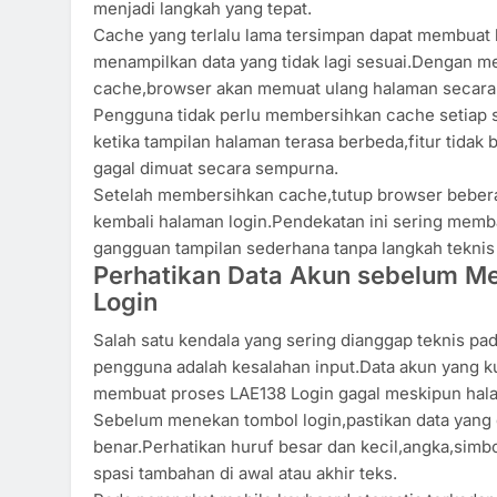
menjadi langkah yang tepat.
Cache yang terlalu lama tersimpan dapat membuat
menampilkan data yang tidak lagi sesuai.Dengan 
cache,browser akan memuat ulang halaman secara 
Pengguna tidak perlu membersihkan cache setiap 
ketika tampilan halaman terasa berbeda,fitur tidak 
gagal dimuat secara sempurna.
Setelah membersihkan cache,tutup browser bebera
kembali halaman login.Pendekatan ini sering mem
gangguan tampilan sederhana tanpa langkah teknis 
Perhatikan Data Akun sebelum M
Login
Salah satu kendala yang sering dianggap teknis pad
pengguna adalah kesalahan input.Data akun yang k
membuat proses LAE138 Login gagal meskipun hala
Sebelum menekan tombol login,pastikan data yang
benar.Perhatikan huruf besar dan kecil,angka,simb
spasi tambahan di awal atau akhir teks.