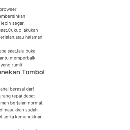
 browser
membersihkan
lebih segar.
saat.Cukup lakukan
berjalan,atau halaman
pa saat,lalu buka
bantu memperbaiki
yang rumit.
enekan Tombol
ahal berasal dari
urang tepat dapat
man berjalan normal.
 dimasukkan sudah
ol,serta kemungkinan