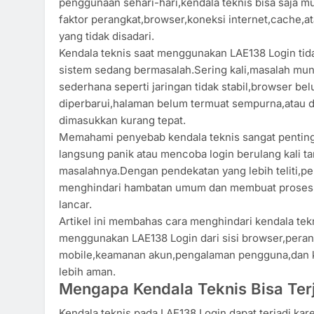
penggunaan sehari-hari,kendala teknis bisa saja m
faktor perangkat,browser,koneksi internet,cache,at
yang tidak disadari.
Kendala teknis saat menggunakan LAE138 Login tidak
sistem sedang bermasalah.Sering kali,masalah munc
sederhana seperti jaringan tidak stabil,browser be
diperbarui,halaman belum termuat sempurna,atau d
dimasukkan kurang tepat.
Memahami penyebab kendala teknis sangat penting
langsung panik atau mencoba login berulang kali 
masalahnya.Dengan pendekatan yang lebih teliti,p
menghindari hambatan umum dan membuat proses a
lancar.
Artikel ini membahas cara menghindari kendala tek
menggunakan LAE138 Login dari sisi browser,peran
mobile,keamanan akun,pengalaman pengguna,dan 
lebih aman.
Mengapa Kendala Teknis Bisa Ter
Kendala teknis pada LAE138 Login dapat terjadi kar