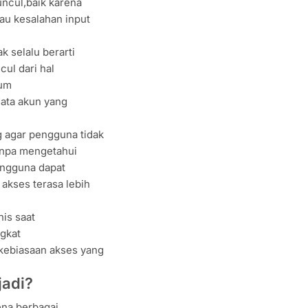
uncul,baik karena
au kesalahan input
 selalu berarti
ul dari hal
lum
ata akun yang
 agar pengguna tidak
tanpa mengetahui
engguna dapat
kses terasa lebih
nis saat
gkat
kebiasaan akses yang
jadi?
ena berbagai