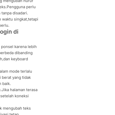
ng mengubah huruf
teks.Pengguna perlu
 tanpa disadari.
waktu singkat,tetapi
erlu.
ogin di
ponsel karena lebih
 berbeda dibanding
ah,dan keyboard
dalam mode terlalu
i berat yang tidak
 baik.
u.Jika halaman terasa
 setelah koneksi
ak mengubah teks
ivasi tetap