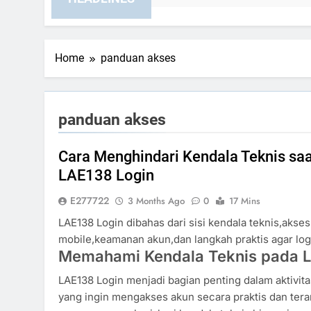
Home
panduan akses
panduan akses
Cara Menghindari Kendala Teknis s
LAE138 Login
E277722
3 Months Ago
0
17 Mins
LAE138 Login dibahas dari sisi kendala teknis,akse
mobile,keamanan akun,dan langkah praktis agar login
Memahami Kendala Teknis pada L
LAE138 Login menjadi bagian penting dalam aktivita
yang ingin mengakses akun secara praktis dan ter