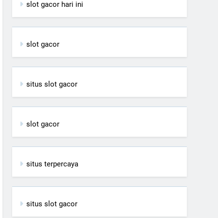
slot gacor hari ini
slot gacor
situs slot gacor
slot gacor
situs terpercaya
situs slot gacor