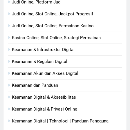
Judi Online, Platform Judi
Judi Online, Slot Online, Jackpot Progresif
Judi Online, Slot Online, Permainan Kasino
Kasino Online, Slot Online, Strategi Permainan
Keamanan & Infrastruktur Digital
Keamanan & Regulasi Digital
Keamanan Akun dan Akses Digital
Keamanan dan Panduan
Keamanan Digital & Aksesibilitas
Keamanan Digital & Privasi Online
Keamanan Digital | Teknologi | Panduan Pengguna