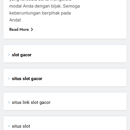
modal Anda dengan bijak. Semoga
keberuntungan berpihak pada
Anda!
Read More
slot gacor
situs slot gacor
situs link slot gacor
situs slot