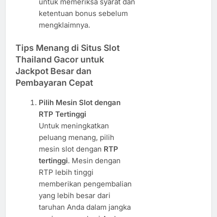
untuk memeriksa syarat dan
ketentuan bonus sebelum
mengklaimnya.
Tips Menang di Situs Slot
Thailand Gacor untuk
Jackpot Besar dan
Pembayaran Cepat
Pilih Mesin Slot dengan
RTP Tertinggi
Untuk meningkatkan
peluang menang, pilih
mesin slot dengan
RTP
tertinggi
. Mesin dengan
RTP lebih tinggi
memberikan pengembalian
yang lebih besar dari
taruhan Anda dalam jangka