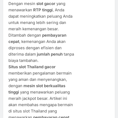
Dengan mesin
slot gacor
yang
menawarkan
RTP tinggi
, Anda
dapat meningkatkan peluang Anda
untuk menang lebih sering dan
meraih kemenangan besar.
Ditambah dengan
pembayaran
cepat
, kemenangan Anda akan
diproses dengan efisien dan
diterima dalam
jumlah penuh
tanpa
biaya tambahan.
Situs slot Thailand gacor
memberikan pengalaman bermain
yang aman dan menyenangkan,
dengan
mesin slot berkualitas
tinggi
yang menawarkan peluang
meraih jackpot besar. Artikel ini
akan membahas mengapa bermain
di situs slot Thailand yang
menawarkan
pembayaran cepat