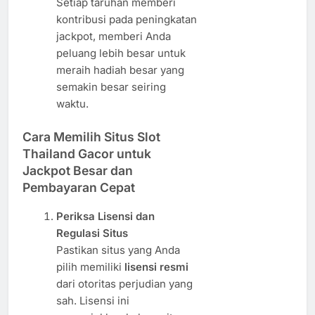
Setiap taruhan memberi
kontribusi pada peningkatan
jackpot, memberi Anda
peluang lebih besar untuk
meraih hadiah besar yang
semakin besar seiring
waktu.
Cara Memilih Situs Slot
Thailand Gacor untuk
Jackpot Besar dan
Pembayaran Cepat
Periksa Lisensi dan
Regulasi Situs
Pastikan situs yang Anda
pilih memiliki
lisensi resmi
dari otoritas perjudian yang
sah. Lisensi ini