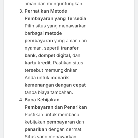
aman dan menguntungkan.
Perhatikan Metode
Pembayaran yang Tersedia
Pilih situs yang menawarkan
berbagai
metode
pembayaran
yang aman dan
nyaman, seperti
transfer
bank
,
dompet digital
, dan
kartu kredit
. Pastikan situs
tersebut memungkinkan
Anda untuk
menarik
kemenangan dengan cepat
tanpa biaya tambahan.
Baca Kebijakan
Pembayaran dan Penarikan
Pastikan untuk membaca
kebijakan
pembayaran
dan
penarikan
dengan cermat.
Situs yang menawarkan