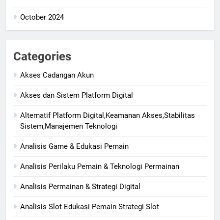
October 2024
Categories
Akses Cadangan Akun
Akses dan Sistem Platform Digital
Alternatif Platform Digital,Keamanan Akses,Stabilitas
Sistem,Manajemen Teknologi
Analisis Game & Edukasi Pemain
Analisis Perilaku Pemain & Teknologi Permainan
Analisis Permainan & Strategi Digital
Analisis Slot Edukasi Pemain Strategi Slot