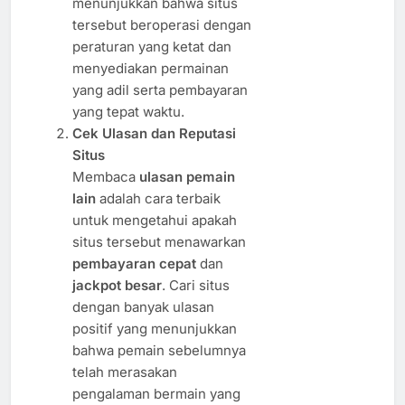
menunjukkan bahwa situs
tersebut beroperasi dengan
peraturan yang ketat dan
menyediakan permainan
yang adil serta pembayaran
yang tepat waktu.
Cek Ulasan dan Reputasi
Situs
Membaca
ulasan pemain
lain
adalah cara terbaik
untuk mengetahui apakah
situs tersebut menawarkan
pembayaran cepat
dan
jackpot besar
. Cari situs
dengan banyak ulasan
positif yang menunjukkan
bahwa pemain sebelumnya
telah merasakan
pengalaman bermain yang