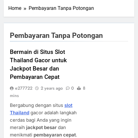
Home
Pembayaran Tanpa Potongan
Pembayaran Tanpa Potongan
Bermain di Situs Slot
Thailand Gacor untuk
Jackpot Besar dan
Pembayaran Cepat
e277722
2 years ago
0
8
mins
Bergabung dengan situs
slot
Thailand
gacor adalah langkah
cerdas bagi Anda yang ingin
meraih
jackpot besar
dan
menikmati
pembayaran cepat
.