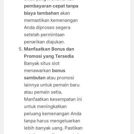
pembayaran cepat tanpa
biaya tambahan
akan
memastikan kemenangan
Anda diproses segera
setelah permintaan
penarikan diajukan.
Manfaatkan Bonus dan
Promosi yang Tersedia
Banyak situs slot
menawarkan
bonus
sambutan
atau promosi
lainnya untuk pemain baru
atau pemain setia.
Manfaatkan kesempatan ini
untuk meningkatkan
peluang kemenangan Anda
tanpa harus mengeluarkan
lebih banyak uang. Pastikan