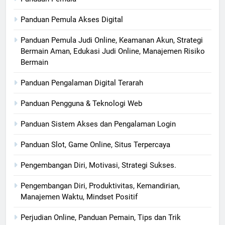
Panduan Pemula Akses Digital
Panduan Pemula Judi Online, Keamanan Akun, Strategi
Bermain Aman, Edukasi Judi Online, Manajemen Risiko
Bermain
Panduan Pengalaman Digital Terarah
Panduan Pengguna & Teknologi Web
Panduan Sistem Akses dan Pengalaman Login
Panduan Slot, Game Online, Situs Terpercaya
Pengembangan Diri, Motivasi, Strategi Sukses.
Pengembangan Diri, Produktivitas, Kemandirian,
Manajemen Waktu, Mindset Positif
Perjudian Online, Panduan Pemain, Tips dan Trik