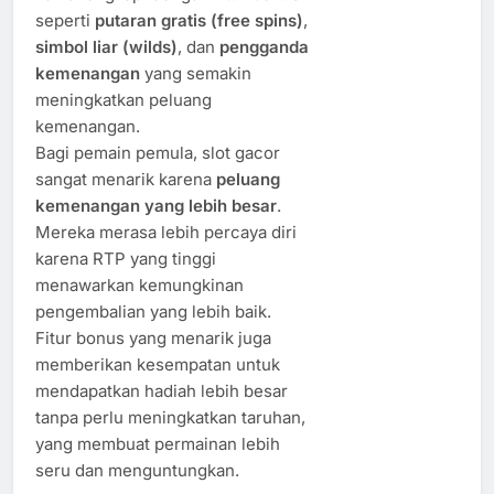
seperti
putaran gratis (free spins)
,
simbol liar (wilds)
, dan
pengganda
kemenangan
yang semakin
meningkatkan peluang
kemenangan.
Bagi pemain pemula, slot gacor
sangat menarik karena
peluang
kemenangan yang lebih besar
.
Mereka merasa lebih percaya diri
karena RTP yang tinggi
menawarkan kemungkinan
pengembalian yang lebih baik.
Fitur bonus yang menarik juga
memberikan kesempatan untuk
mendapatkan hadiah lebih besar
tanpa perlu meningkatkan taruhan,
yang membuat permainan lebih
seru dan menguntungkan.