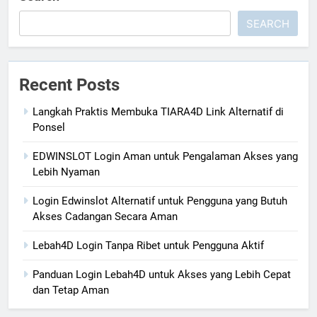
SEARCH
Recent Posts
Langkah Praktis Membuka TIARA4D Link Alternatif di
Ponsel
EDWINSLOT Login Aman untuk Pengalaman Akses yang
Lebih Nyaman
Login Edwinslot Alternatif untuk Pengguna yang Butuh
Akses Cadangan Secara Aman
Lebah4D Login Tanpa Ribet untuk Pengguna Aktif
Panduan Login Lebah4D untuk Akses yang Lebih Cepat
dan Tetap Aman