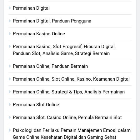
Permainan Digital
Permainan Digital, Panduan Pengguna
Permainan Kasino Online
Permainan Kasino, Slot Progresif, Hiburan Digital,
Panduan Slot, Analisis Game, Strategi Bermain
Permainan Online, Panduan Bermain
Permainan Online, Slot Online, Kasino, Keamanan Digital
Permainan Online, Strategi & Tips, Analisis Permainan
Permainan Slot Online
Permainan Slot, Casino Online, Pemula Bermain Slot
Psikologi dan Perilaku Pemain Manajemen Emosi dalam
Game Online Kesehatan Digital dan Gaming Sehat