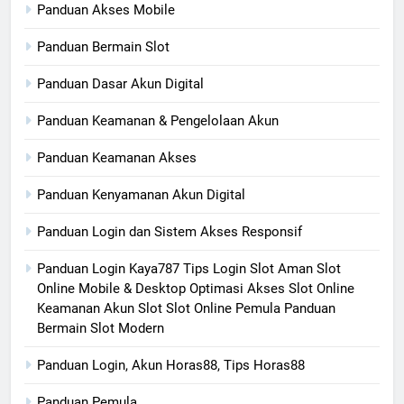
Panduan Akses Mobile
Panduan Bermain Slot
Panduan Dasar Akun Digital
Panduan Keamanan & Pengelolaan Akun
Panduan Keamanan Akses
Panduan Kenyamanan Akun Digital
Panduan Login dan Sistem Akses Responsif
Panduan Login Kaya787 Tips Login Slot Aman Slot
Online Mobile & Desktop Optimasi Akses Slot Online
Keamanan Akun Slot Slot Online Pemula Panduan
Bermain Slot Modern
Panduan Login, Akun Horas88, Tips Horas88
Panduan Pemula