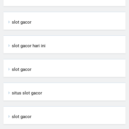
slot gacor
slot gacor hari ini
slot gacor
situs slot gacor
slot gacor