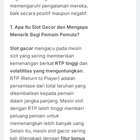
memengaruhi pengalaman mereka,
baik secara positif maupun negatif.
1.
Apa Itu Slot Gacor dan Mengapa
Menarik Bagi Pemain Pemula?
Slot gacor
mengacu pada mesin
slot yang sering memberikan
kemenangan berkat
RTP tinggi
dan
volatilitas yang menguntungkan
.
RTP (Return to Player) adalah
persentase dari total taruhan yang
dikembalikan kepada pemain
dalam jangka panjang. Mesin slot
dengan RTP lebih tinggi memberi
peluang pemain untuk
memenangkan lebih banyak uang.
Selain itu, mesin slot gacor sering
kali dilengkapi dengan
fitur bonus