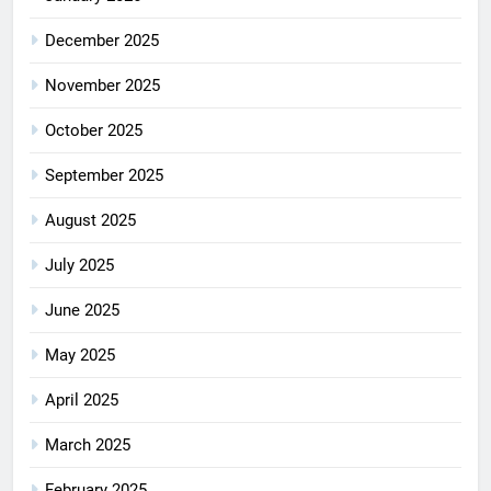
December 2025
November 2025
October 2025
September 2025
August 2025
July 2025
June 2025
May 2025
April 2025
March 2025
February 2025