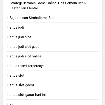
Strategi Bermain Game Online Tips Pemain untuk
Kestabilan Mental
Sejarah dan Simbolisme Slot
situs judi
situs judi slot
situs judi slot gacor
situs judi slot online
situs resmi terpercaya
situs slot
situs slot gacor
situs slot gacor hari ini
slot