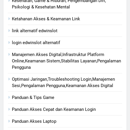
Kesehatan, Game & Hiburan, Pengembangan Diri,
Psikologi & Kesehatan Mental
Ketahanan Akses & Keamanan Link
link alternatif edwinslot
login edwinslot alternatif
Manajemen Akses Digital,Infrastruktur Platform
Online,Keamanan Sistem,Stabilitas Layanan,Pengalaman
Pengguna
Optimasi Jaringan,Troubleshooting Login,Manajemen
Sesi,Pengalaman Pengguna,Keamanan Akses Digital
Panduan & Tips Game
Panduan Akses Cepat dan Keamanan Login
Panduan Akses Laptop