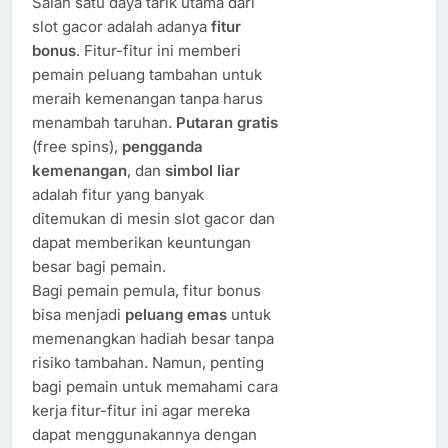
Salah satu daya tarik utama dari
slot gacor adalah adanya
fitur
bonus
. Fitur-fitur ini memberi
pemain peluang tambahan untuk
meraih kemenangan tanpa harus
menambah taruhan.
Putaran gratis
(free spins),
pengganda
kemenangan
, dan
simbol liar
adalah fitur yang banyak
ditemukan di mesin slot gacor dan
dapat memberikan keuntungan
besar bagi pemain.
Bagi pemain pemula, fitur bonus
bisa menjadi
peluang emas
untuk
memenangkan hadiah besar tanpa
risiko tambahan. Namun, penting
bagi pemain untuk memahami cara
kerja fitur-fitur ini agar mereka
dapat menggunakannya dengan