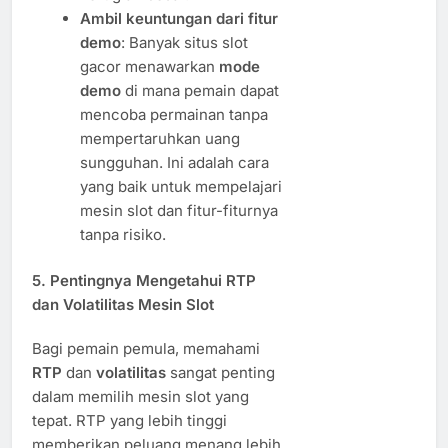
Ambil keuntungan dari fitur
demo
: Banyak situs slot
gacor menawarkan
mode
demo
di mana pemain dapat
mencoba permainan tanpa
mempertaruhkan uang
sungguhan. Ini adalah cara
yang baik untuk mempelajari
mesin slot dan fitur-fiturnya
tanpa risiko.
5.
Pentingnya Mengetahui RTP
dan Volatilitas Mesin Slot
Bagi pemain pemula, memahami
RTP
dan
volatilitas
sangat penting
dalam memilih mesin slot yang
tepat. RTP yang lebih tinggi
memberikan peluang menang lebih