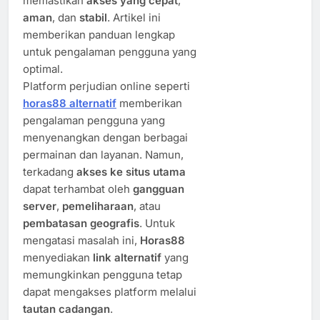
memastikan
akses yang cepat
,
aman
, dan
stabil
. Artikel ini
memberikan panduan lengkap
untuk pengalaman pengguna yang
optimal.
Platform perjudian online seperti
horas88 alternatif
memberikan
pengalaman pengguna yang
menyenangkan dengan berbagai
permainan dan layanan. Namun,
terkadang
akses ke situs utama
dapat terhambat oleh
gangguan
server
,
pemeliharaan
, atau
pembatasan geografis
. Untuk
mengatasi masalah ini,
Horas88
menyediakan
link alternatif
yang
memungkinkan pengguna tetap
dapat mengakses platform melalui
tautan cadangan
.