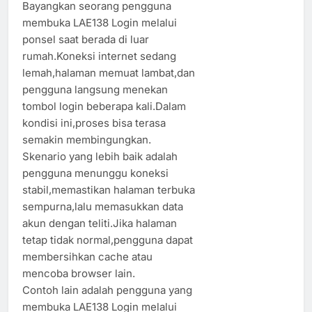
Bayangkan seorang pengguna
membuka LAE138 Login melalui
ponsel saat berada di luar
rumah.Koneksi internet sedang
lemah,halaman memuat lambat,dan
pengguna langsung menekan
tombol login beberapa kali.Dalam
kondisi ini,proses bisa terasa
semakin membingungkan.
Skenario yang lebih baik adalah
pengguna menunggu koneksi
stabil,memastikan halaman terbuka
sempurna,lalu memasukkan data
akun dengan teliti.Jika halaman
tetap tidak normal,pengguna dapat
membersihkan cache atau
mencoba browser lain.
Contoh lain adalah pengguna yang
membuka LAE138 Login melalui