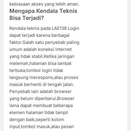
kebiasaan akses yang lebih aman.
Mengapa Kendala Teknis
Bisa Terjadi?
Kendala teknis pada LAE138 Login
dapat terjadi karena berbagai
faktor.Salah satu penyebab paling
umum adalah koneksi internet
yang tidak stabil.Ketika jaringan
melemah,halaman bisa lambat
terbuka,tombol login tidak
langsung merespons,atau proses
masuk berhenti di tengah jalan.
Penyebab lain adalah browser
yang belum diperbarui.Browser
lama dapat membuat beberapa
elemen halaman tidak tampil
dengan baik,seperti kolom
input,tombol masuk,atau pesan