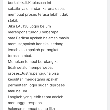
berkali-kali.Kebiasaan ini
sebaiknya dihindari karena dapat
membuat proses terasa lebih tidak
stabil.
Jika LAE138 Login belum
merespons,tunggu beberapa
saat.Periksa apakah halaman masih
memuat,apakah koneksi sedang
lemah,atau apakah perangkat
terasa lambat.
Menekan tombol berulang kali
tidak selalu mempercepat
proses.Justru,pengguna bisa
kesulitan mengetahui apakah
permintaan login sudah diproses
atau belum.
Langkah yang lebih tepat adalah
menunggu respons
halaman,memuat ulang jika