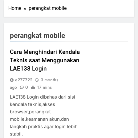
Home
perangkat mobile
perangkat mobile
Cara Menghindari Kendala
Teknis saat Menggunakan
LAE138 Login
e277722
3 months
ago
0
17 mins
LAE138 Login dibahas dari sisi
kendala teknis,akses
browser,perangkat
mobile,keamanan akun,dan
langkah praktis agar login lebih
stabil.