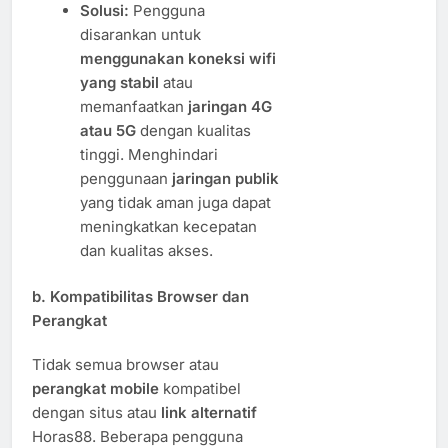
Solusi:
Pengguna
disarankan untuk
menggunakan koneksi wifi
yang stabil
atau
memanfaatkan
jaringan 4G
atau 5G
dengan kualitas
tinggi. Menghindari
penggunaan
jaringan publik
yang tidak aman juga dapat
meningkatkan kecepatan
dan kualitas akses.
b.
Kompatibilitas Browser dan
Perangkat
Tidak semua browser atau
perangkat mobile
kompatibel
dengan situs atau
link alternatif
Horas88. Beberapa pengguna