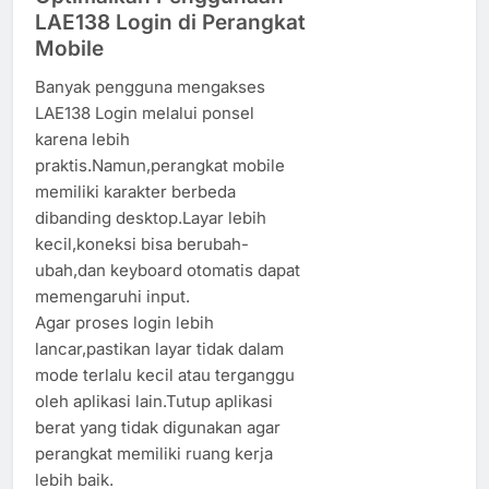
LAE138 Login di Perangkat
Mobile
Banyak pengguna mengakses
LAE138 Login melalui ponsel
karena lebih
praktis.Namun,perangkat mobile
memiliki karakter berbeda
dibanding desktop.Layar lebih
kecil,koneksi bisa berubah-
ubah,dan keyboard otomatis dapat
memengaruhi input.
Agar proses login lebih
lancar,pastikan layar tidak dalam
mode terlalu kecil atau terganggu
oleh aplikasi lain.Tutup aplikasi
berat yang tidak digunakan agar
perangkat memiliki ruang kerja
lebih baik.