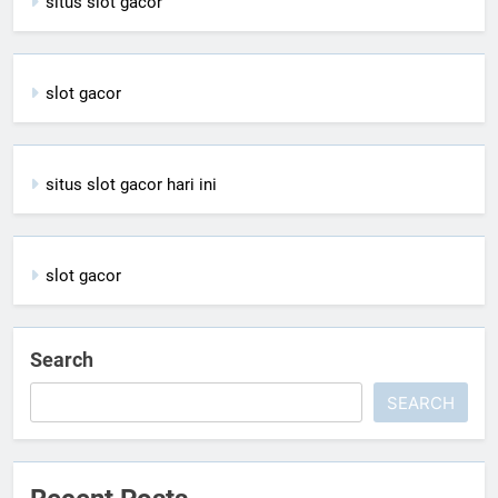
situs slot gacor
slot gacor
situs slot gacor hari ini
slot gacor
Search
SEARCH