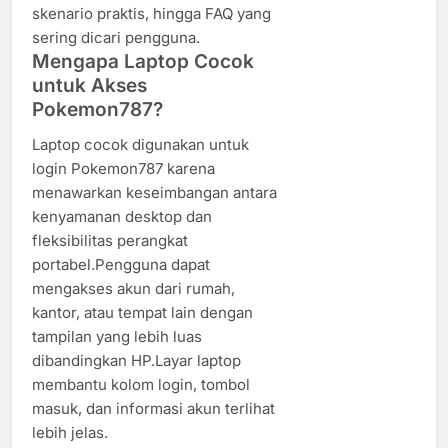
skenario praktis, hingga FAQ yang
sering dicari pengguna.
Mengapa Laptop Cocok
untuk Akses
Pokemon787?
Laptop cocok digunakan untuk
login Pokemon787 karena
menawarkan keseimbangan antara
kenyamanan desktop dan
fleksibilitas perangkat
portabel.Pengguna dapat
mengakses akun dari rumah,
kantor, atau tempat lain dengan
tampilan yang lebih luas
dibandingkan HP.Layar laptop
membantu kolom login, tombol
masuk, dan informasi akun terlihat
lebih jelas.