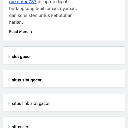
pokemon787
di laptop dapat
berlangsung lebih aman, nyaman,
dan konsisten untuk kebutuhan
harian.
Read More
slot gacor
situs slot gacor
situs link slot gacor
situs slot