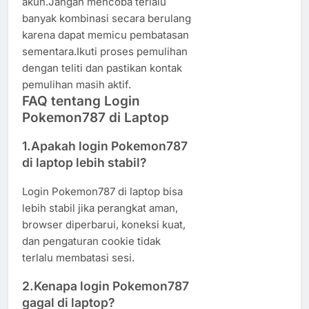
akun.Jangan mencoba terlalu
banyak kombinasi secara berulang
karena dapat memicu pembatasan
sementara.Ikuti proses pemulihan
dengan teliti dan pastikan kontak
pemulihan masih aktif.
FAQ tentang Login
Pokemon787 di Laptop
1.Apakah login Pokemon787
di laptop lebih stabil?
Login Pokemon787 di laptop bisa
lebih stabil jika perangkat aman,
browser diperbarui, koneksi kuat,
dan pengaturan cookie tidak
terlalu membatasi sesi.
2.Kenapa login Pokemon787
gagal di laptop?