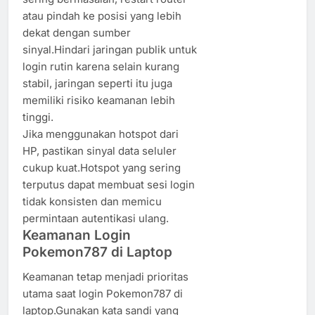
atau pindah ke posisi yang lebih
dekat dengan sumber
sinyal.Hindari jaringan publik untuk
login rutin karena selain kurang
stabil, jaringan seperti itu juga
memiliki risiko keamanan lebih
tinggi.
Jika menggunakan hotspot dari
HP, pastikan sinyal data seluler
cukup kuat.Hotspot yang sering
terputus dapat membuat sesi login
tidak konsisten dan memicu
permintaan autentikasi ulang.
Keamanan Login
Pokemon787 di Laptop
Keamanan tetap menjadi prioritas
utama saat login Pokemon787 di
laptop.Gunakan kata sandi yang