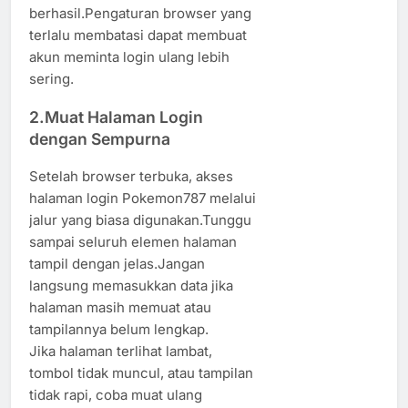
berhasil.Pengaturan browser yang
terlalu membatasi dapat membuat
akun meminta login ulang lebih
sering.
2.Muat Halaman Login
dengan Sempurna
Setelah browser terbuka, akses
halaman login Pokemon787 melalui
jalur yang biasa digunakan.Tunggu
sampai seluruh elemen halaman
tampil dengan jelas.Jangan
langsung memasukkan data jika
halaman masih memuat atau
tampilannya belum lengkap.
Jika halaman terlihat lambat,
tombol tidak muncul, atau tampilan
tidak rapi, coba muat ulang