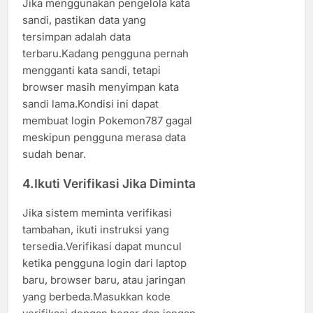
Jika menggunakan pengelola kata
sandi, pastikan data yang
tersimpan adalah data
terbaru.Kadang pengguna pernah
mengganti kata sandi, tetapi
browser masih menyimpan kata
sandi lama.Kondisi ini dapat
membuat login Pokemon787 gagal
meskipun pengguna merasa data
sudah benar.
4.Ikuti Verifikasi Jika Diminta
Jika sistem meminta verifikasi
tambahan, ikuti instruksi yang
tersedia.Verifikasi dapat muncul
ketika pengguna login dari laptop
baru, browser baru, atau jaringan
yang berbeda.Masukkan kode