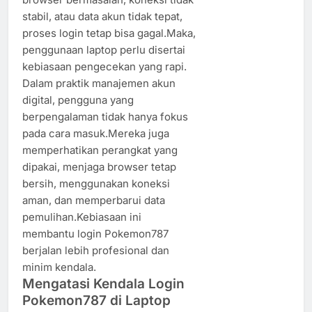
stabil, atau data akun tidak tepat,
proses login tetap bisa gagal.Maka,
penggunaan laptop perlu disertai
kebiasaan pengecekan yang rapi.
Dalam praktik manajemen akun
digital, pengguna yang
berpengalaman tidak hanya fokus
pada cara masuk.Mereka juga
memperhatikan perangkat yang
dipakai, menjaga browser tetap
bersih, menggunakan koneksi
aman, dan memperbarui data
pemulihan.Kebiasaan ini
membantu login Pokemon787
berjalan lebih profesional dan
minim kendala.
Mengatasi Kendala Login
Pokemon787 di Laptop