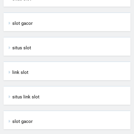
slot gacor
situs slot
link slot
situs link slot
slot gacor