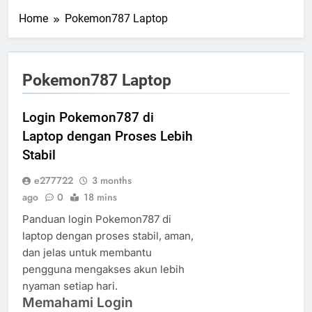
Home
Pokemon787 Laptop
Pokemon787 Laptop
Login Pokemon787 di
Laptop dengan Proses Lebih
Stabil
e277722
3 months
ago
0
18 mins
Panduan login Pokemon787 di
laptop dengan proses stabil, aman,
dan jelas untuk membantu
pengguna mengakses akun lebih
nyaman setiap hari.
Memahami Login