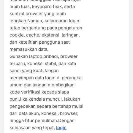
lebih luas, keyboard fisik, serta
kontrol browser yang lebih
lengkap.Namun, kelancaran login
tetap bergantung pada pengaturan
cookie, cache, ekstensi, jaringan,
dan ketelitian pengguna saat
memasukkan data.
Gunakan laptop pribadi, browser
terbaru, koneksi stabil, dan kata
sandi yang kuat.Jangan
menyimpan data login di perangkat
umum dan jangan membagikan
kode verifikasi kepada siapa
pun.Jika kendala muncul, lakukan
pengecekan secara bertahap mulai
dari data akun, koneksi, browser,
hingga fitur pemulihan.Dengan
kebiasaan yang tepat,
login