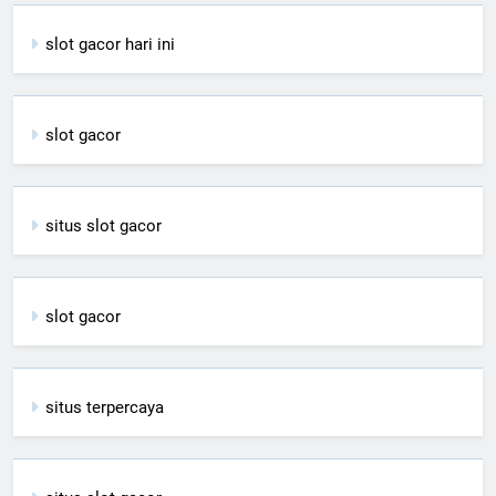
slot gacor hari ini
slot gacor
situs slot gacor
slot gacor
situs terpercaya