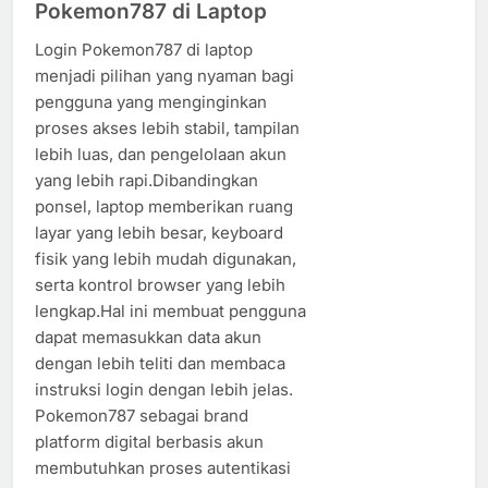
Pokemon787 di Laptop
Login Pokemon787 di laptop
menjadi pilihan yang nyaman bagi
pengguna yang menginginkan
proses akses lebih stabil, tampilan
lebih luas, dan pengelolaan akun
yang lebih rapi.Dibandingkan
ponsel, laptop memberikan ruang
layar yang lebih besar, keyboard
fisik yang lebih mudah digunakan,
serta kontrol browser yang lebih
lengkap.Hal ini membuat pengguna
dapat memasukkan data akun
dengan lebih teliti dan membaca
instruksi login dengan lebih jelas.
Pokemon787 sebagai brand
platform digital berbasis akun
membutuhkan proses autentikasi