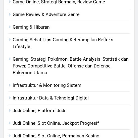
Game Online, Strategi Bermain, Review Game
Game Review & Adventure Genre
Gaming & Hiburan
Gaming Sehat Tips Gaming Keterampilan Refleks
Lifestyle
Gaming, Strategi Pokémon, Battle Analysis, Statistik dan
Power, Competitive Battle, Offense dan Defense,
Pokémon Utama
Infrastruktur & Monitoring Sistem
Infrastruktur Data & Teknologi Digital
Judi Online, Platform Judi
Judi Online, Slot Online, Jackpot Progresif
Judi Online, Slot Online, Permainan Kasino