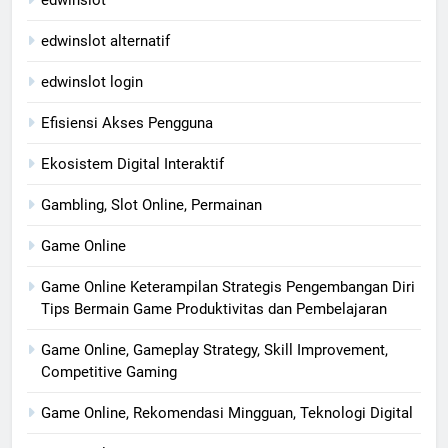
edwinslot
edwinslot alternatif
edwinslot login
Efisiensi Akses Pengguna
Ekosistem Digital Interaktif
Gambling, Slot Online, Permainan
Game Online
Game Online Keterampilan Strategis Pengembangan Diri
Tips Bermain Game Produktivitas dan Pembelajaran
Game Online, Gameplay Strategy, Skill Improvement,
Competitive Gaming
Game Online, Rekomendasi Mingguan, Teknologi Digital