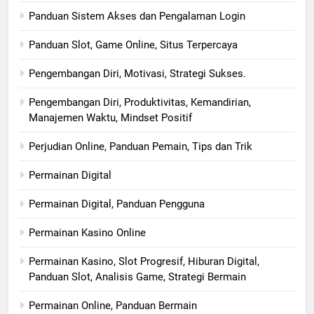
Panduan Sistem Akses dan Pengalaman Login
Panduan Slot, Game Online, Situs Terpercaya
Pengembangan Diri, Motivasi, Strategi Sukses.
Pengembangan Diri, Produktivitas, Kemandirian,
Manajemen Waktu, Mindset Positif
Perjudian Online, Panduan Pemain, Tips dan Trik
Permainan Digital
Permainan Digital, Panduan Pengguna
Permainan Kasino Online
Permainan Kasino, Slot Progresif, Hiburan Digital,
Panduan Slot, Analisis Game, Strategi Bermain
Permainan Online, Panduan Bermain