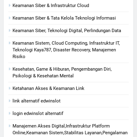
Keamanan Siber & Infrastruktur Cloud
Keamanan Siber & Tata Kelola Teknologi Informasi
Keamanan Siber, Teknologi Digital, Perlindungan Data
Keamanan Sistem, Cloud Computing, Infrastruktur IT,
Teknologi Kaya787, Disaster Recovery, Manajemen
Risiko
Kesehatan, Game & Hiburan, Pengembangan Diri,
Psikologi & Kesehatan Mental
Ketahanan Akses & Keamanan Link
link alternatif edwinslot
login edwinslot alternatif
Manajemen Akses Digital,Infrastruktur Platform
Online,Keamanan Sistem,Stabilitas Layanan,Pengalaman