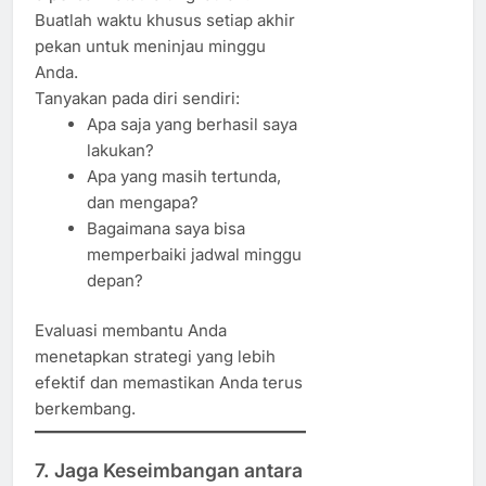
Buatlah waktu khusus setiap akhir
pekan untuk meninjau minggu
Anda.
Tanyakan pada diri sendiri:
Apa saja yang berhasil saya
lakukan?
Apa yang masih tertunda,
dan mengapa?
Bagaimana saya bisa
memperbaiki jadwal minggu
depan?
Evaluasi membantu Anda
menetapkan strategi yang lebih
efektif dan memastikan Anda terus
berkembang.
7. Jaga Keseimbangan antara