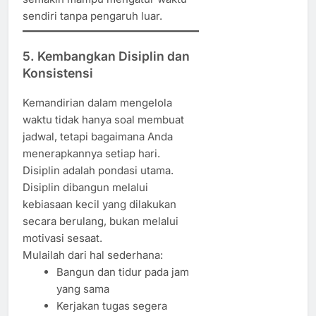
sendiri tanpa pengaruh luar.
5. Kembangkan Disiplin dan
Konsistensi
Kemandirian dalam mengelola
waktu tidak hanya soal membuat
jadwal, tetapi bagaimana Anda
menerapkannya setiap hari.
Disiplin adalah pondasi utama.
Disiplin dibangun melalui
kebiasaan kecil yang dilakukan
secara berulang, bukan melalui
motivasi sesaat.
Mulailah dari hal sederhana:
Bangun dan tidur pada jam
yang sama
Kerjakan tugas segera