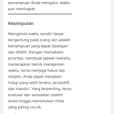
kemampuan Anda mengatur waktu
pun meningkat.
Kesimpulan
Mengelola waktu sendiri tanpa
bergantung pada orang lain adalah
kemampuan yang dapat dipelajari
dan dilatih. Dengan memahami
prioritas, membuat jadwal realistis,
menerapkan teknik manajemen
waktu, serta menjaga fokus dan
disiplin, Anda dapat menjalani
hidup yang lebih teratur, produktif,
dan mandiri. Yang terpenting, terus
evaluasi dan sesuaikan sistem
Anda hingga menemukan ritme
yang paling cocok.