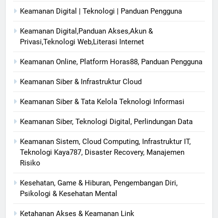
Keamanan Digital | Teknologi | Panduan Pengguna
Keamanan Digital,Panduan Akses,Akun &
Privasi,Teknologi Web,Literasi Internet
Keamanan Online, Platform Horas88, Panduan Pengguna
Keamanan Siber & Infrastruktur Cloud
Keamanan Siber & Tata Kelola Teknologi Informasi
Keamanan Siber, Teknologi Digital, Perlindungan Data
Keamanan Sistem, Cloud Computing, Infrastruktur IT,
Teknologi Kaya787, Disaster Recovery, Manajemen
Risiko
Kesehatan, Game & Hiburan, Pengembangan Diri,
Psikologi & Kesehatan Mental
Ketahanan Akses & Keamanan Link