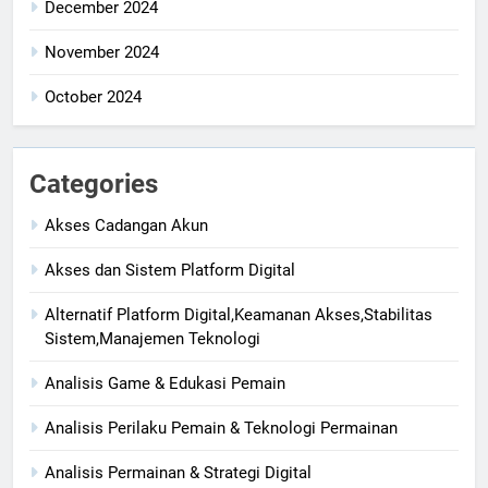
December 2024
November 2024
October 2024
Categories
Akses Cadangan Akun
Akses dan Sistem Platform Digital
Alternatif Platform Digital,Keamanan Akses,Stabilitas
Sistem,Manajemen Teknologi
Analisis Game & Edukasi Pemain
Analisis Perilaku Pemain & Teknologi Permainan
Analisis Permainan & Strategi Digital