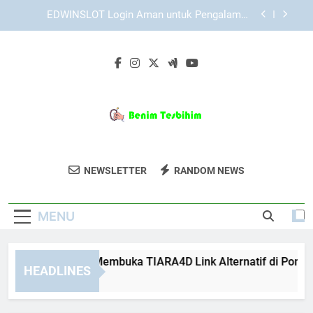
Skip
Login Edwinslot Alternatif untuk Pengguna yang
to
Butuh Akses Cadangan Secara Aman
content
Lebah4D Login Tanpa Ribet untuk Pengguna Aktif
Langkah Praktis Membuka TIARA4D Link
Alternatif di Ponsel
EDWINSLOT Login Aman untuk Pengalaman
Akses yang Lebih Nyaman
Login Edwinslot Alternatif untuk Pengguna yang
Butuh Akses Cadangan Secara Aman
Benim Tesbihim
Dapatkan Koleksi Tasbih Dan Aksesoris
Lebah4D Login Tanpa Ribet untuk Pengguna Aktif
NEWSLETTER
RANDOM NEWS
Islami Berkualitas Di Benim Tesbihim.
MENU
ngkah Praktis Membuka TIARA4D Link Alternatif di Ponsel
HEADLINES
Weeks Ago