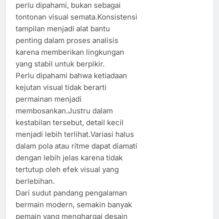
perlu dipahami, bukan sebagai
tontonan visual semata.Konsistensi
tampilan menjadi alat bantu
penting dalam proses analisis
karena memberikan lingkungan
yang stabil untuk berpikir.
Perlu dipahami bahwa ketiadaan
kejutan visual tidak berarti
permainan menjadi
membosankan.Justru dalam
kestabilan tersebut, detail kecil
menjadi lebih terlihat.Variasi halus
dalam pola atau ritme dapat diamati
dengan lebih jelas karena tidak
tertutup oleh efek visual yang
berlebihan.
Dari sudut pandang pengalaman
bermain modern, semakin banyak
pemain yang menghargai desain