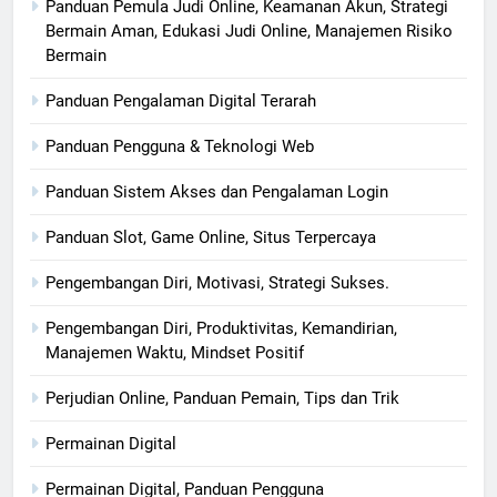
Panduan Pemula Judi Online, Keamanan Akun, Strategi
Bermain Aman, Edukasi Judi Online, Manajemen Risiko
Bermain
Panduan Pengalaman Digital Terarah
Panduan Pengguna & Teknologi Web
Panduan Sistem Akses dan Pengalaman Login
Panduan Slot, Game Online, Situs Terpercaya
Pengembangan Diri, Motivasi, Strategi Sukses.
Pengembangan Diri, Produktivitas, Kemandirian,
Manajemen Waktu, Mindset Positif
Perjudian Online, Panduan Pemain, Tips dan Trik
Permainan Digital
Permainan Digital, Panduan Pengguna