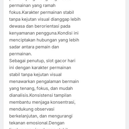
permainan yang ramah
fokus.Karakter permainan stabil
tanpa kejutan visual dianggap lebih
dewasa dan berorientasi pada
kenyamanan pengguna.Kondisi ini
menciptakan hubungan yang lebih
sadar antara pemain dan
permainan.
Sebagai penutup, slot gacor hari
ini dengan karakter permainan
stabil tanpa kejutan visual
menawarkan pengalaman bermain
yang tenang, fokus, dan mudah
dianalisis.Konsistensi tampilan
membantu menjaga konsentrasi,
mendukung observasi
berkelanjutan, dan mengurangi
tekanan emosional.Dengan