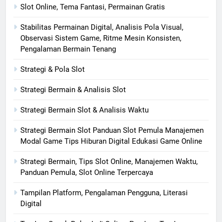
Slot Online, Tema Fantasi, Permainan Gratis
Stabilitas Permainan Digital, Analisis Pola Visual,
Observasi Sistem Game, Ritme Mesin Konsisten,
Pengalaman Bermain Tenang
Strategi & Pola Slot
Strategi Bermain & Analisis Slot
Strategi Bermain Slot & Analisis Waktu
Strategi Bermain Slot Panduan Slot Pemula Manajemen
Modal Game Tips Hiburan Digital Edukasi Game Online
Strategi Bermain, Tips Slot Online, Manajemen Waktu,
Panduan Pemula, Slot Online Terpercaya
Tampilan Platform, Pengalaman Pengguna, Literasi
Digital