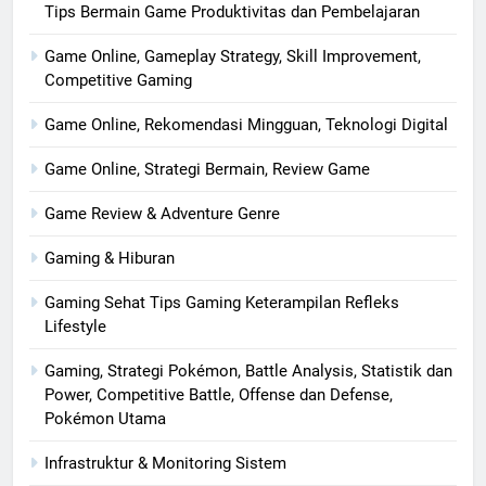
Tips Bermain Game Produktivitas dan Pembelajaran
Game Online, Gameplay Strategy, Skill Improvement,
Competitive Gaming
Game Online, Rekomendasi Mingguan, Teknologi Digital
Game Online, Strategi Bermain, Review Game
Game Review & Adventure Genre
Gaming & Hiburan
Gaming Sehat Tips Gaming Keterampilan Refleks
Lifestyle
Gaming, Strategi Pokémon, Battle Analysis, Statistik dan
Power, Competitive Battle, Offense dan Defense,
Pokémon Utama
Infrastruktur & Monitoring Sistem