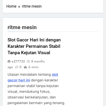
Home
ritme mesin
ritme mesin
Slot Gacor Hari Ini dengan
Karakter Permainan Stabil
Tanpa Kejutan Visual
e277722
8 months
ago
0
6 mins
Ulasan mendalam tentang
slot
gacor hari ini
dengan karakter
permainan stabil tanpa kejutan
visual, mendukung fokus,
observasi berkelanjutan, dan
pengalaman bermain yang tenang.