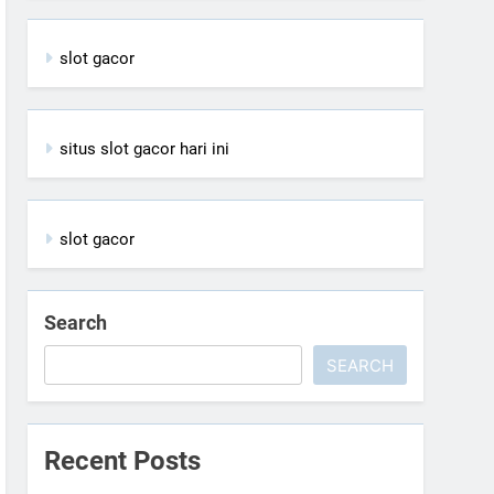
slot gacor
situs slot gacor hari ini
slot gacor
Search
SEARCH
Recent Posts