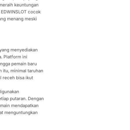
 meraih keuntungan
apa EDWINSLOT cocok
ang menang meski
t yang menyediakan
 Platform ini
hingga pemain baru
itu, minimal taruhan
receh bisa ikut
digunakan
tiap putaran. Dengan
pemain mendapatkan
ngat menguntungkan