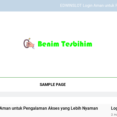
EDWINSLOT Login Aman untuk P
Login Edwinslot Alternatif untuk Pengguna y
Lebah4D Lo
Langkah Praktis Memb
EDWINSLOT Login Aman untuk P
Login Edwinslot Alternatif untuk Pengguna y
im Tesbihim
oleksi Tasbih Dan Aksesoris Islami Berkualitas Di Benim Tesbi
Lebah4D Lo
SAMPLE PAGE
 Pengalaman Akses yang Lebih Nyaman
Login Edwinslo
2 Months Ago