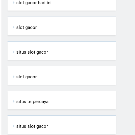
slot gacor hari ini
slot gacor
situs slot gacor
slot gacor
situs terpercaya
situs slot gacor