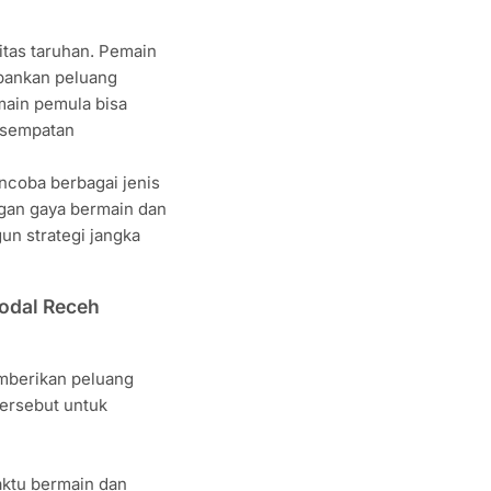
itas taruhan. Pemain
rbankan peluang
ain pemula bisa
esempatan
coba berbagai jenis
ngan gaya bermain dan
n strategi jangka
odal Receh
mberikan peluang
tersebut untuk
ktu bermain dan