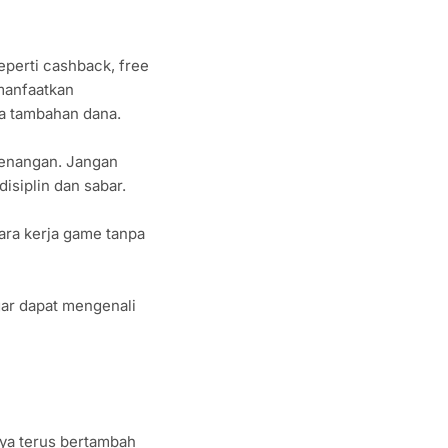
erti cashback, free
manfaatkan
a tambahan dana.
menangan. Jangan
isiplin dan sabar.
a kerja game tanpa
agar dapat mengenali
ya terus bertambah