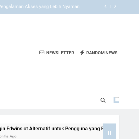
engalaman Akses yang Lebih Nyaman
ang Butuh Akses Cadangan Secara Aman
gin Tanpa Ribet untuk Pengguna Aktif
uka TIARA4D Link Alternatif di Ponsel
NEWSLETTER
RANDOM NEWS
engalaman Akses yang Lebih Nyaman
ang Butuh Akses Cadangan Secara Aman
him.
gin Tanpa Ribet untuk Pengguna Aktif
t Alternatif untuk Pengguna yang Butuh Akses Cadangan Sec