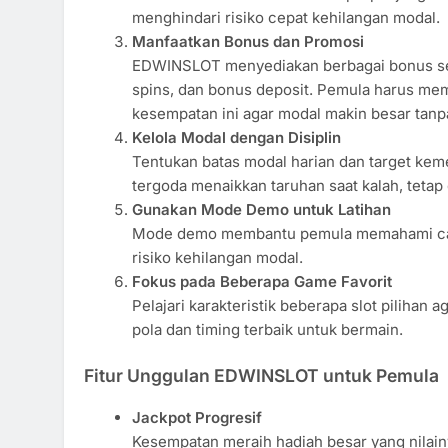
menghindari risiko cepat kehilangan modal.
Manfaatkan Bonus dan Promosi
EDWINSLOT menyediakan berbagai bonus sep
spins, dan bonus deposit. Pemula harus me
kesempatan ini agar modal makin besar tanp
Kelola Modal dengan Disiplin
Tentukan batas modal harian dan target ke
tergoda menaikkan taruhan saat kalah, tetap d
Gunakan Mode Demo untuk Latihan
Mode demo membantu pemula memahami car
risiko kehilangan modal.
Fokus pada Beberapa Game Favorit
Pelajari karakteristik beberapa slot pilihan 
pola dan timing terbaik untuk bermain.
Fitur Unggulan EDWINSLOT untuk Pemula
Jackpot Progresif
Kesempatan meraih hadiah besar yang nilain