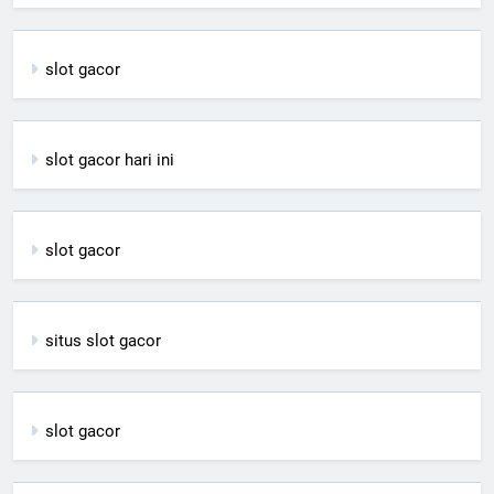
slot gacor
slot gacor hari ini
slot gacor
situs slot gacor
slot gacor