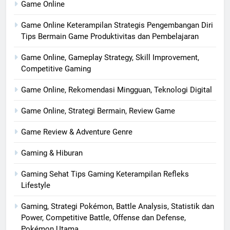
Game Online
Game Online Keterampilan Strategis Pengembangan Diri
Tips Bermain Game Produktivitas dan Pembelajaran
Game Online, Gameplay Strategy, Skill Improvement,
Competitive Gaming
Game Online, Rekomendasi Mingguan, Teknologi Digital
Game Online, Strategi Bermain, Review Game
Game Review & Adventure Genre
Gaming & Hiburan
Gaming Sehat Tips Gaming Keterampilan Refleks
Lifestyle
Gaming, Strategi Pokémon, Battle Analysis, Statistik dan
Power, Competitive Battle, Offense dan Defense,
Pokémon Utama