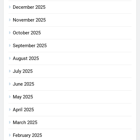
December 2025
November 2025
October 2025
September 2025
August 2025
July 2025
June 2025
May 2025
April 2025
March 2025
February 2025