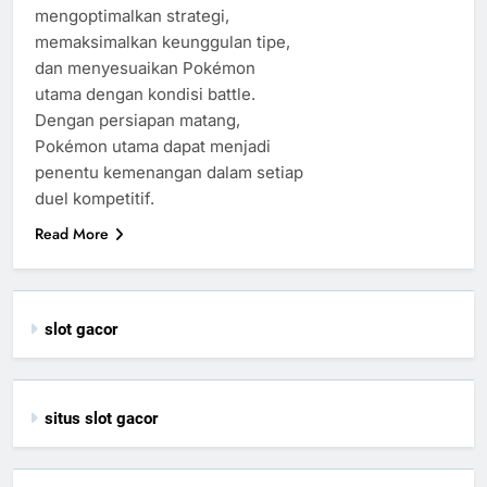
mengoptimalkan strategi,
memaksimalkan keunggulan tipe,
dan menyesuaikan Pokémon
utama dengan kondisi battle.
Dengan persiapan matang,
Pokémon utama dapat menjadi
penentu kemenangan dalam setiap
duel kompetitif.
Read More
slot gacor
situs slot gacor