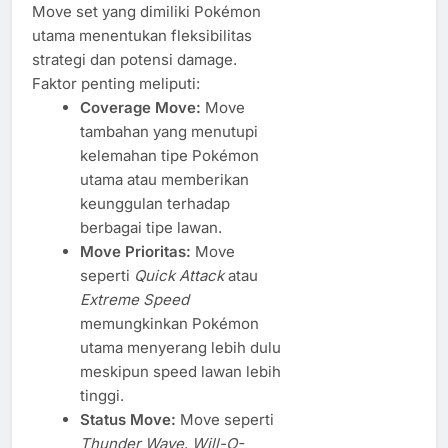
Move set yang dimiliki Pokémon
utama menentukan fleksibilitas
strategi dan potensi damage.
Faktor penting meliputi:
Coverage Move:
Move
tambahan yang menutupi
kelemahan tipe Pokémon
utama atau memberikan
keunggulan terhadap
berbagai tipe lawan.
Move Prioritas:
Move
seperti
Quick Attack
atau
Extreme Speed
memungkinkan Pokémon
utama menyerang lebih dulu
meskipun speed lawan lebih
tinggi.
Status Move:
Move seperti
Thunder Wave
,
Will-O-