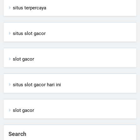
situs terpercaya
situs slot gacor
slot gacor
situs slot gacor hari ini
slot gacor
Search