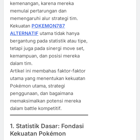
kemenangan, karena mereka
memulai pertarungan dan
memengaruhi alur strategi tim.
Kekuatan
POKEMON787
ALTERNATIF
utama tidak hanya
bergantung pada statistik atau tipe,
tetapi juga pada sinergi move set,
kemampuan, dan posisi mereka
dalam tim.
Artikel ini membahas faktor-faktor
utama yang menentukan kekuatan
Pokémon utama, strategi
penggunaan, dan bagaimana
memaksimalkan potensi mereka
dalam battle kompetitif.
1. Statistik Dasar: Fondasi
Kekuatan Pokémon