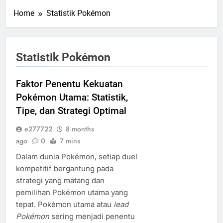
Home
Statistik Pokémon
Statistik Pokémon
Faktor Penentu Kekuatan
Pokémon Utama: Statistik,
Tipe, dan Strategi Optimal
e277722
8 months
ago
0
7 mins
Dalam dunia Pokémon, setiap duel
kompetitif bergantung pada
strategi yang matang dan
pemilihan Pokémon utama yang
tepat. Pokémon utama atau
lead
Pokémon
sering menjadi penentu