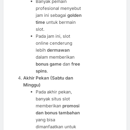
Banyak pemain
profesional menyebut
jam ini sebagai
golden
time
untuk bermain
slot.
Pada jam ini, slot
online cenderung
lebih
dermawan
dalam memberikan
bonus game
dan
free
spins
.
Akhir Pekan (Sabtu dan
Minggu)
Pada akhir pekan,
banyak situs slot
memberikan
promosi
dan bonus tambahan
yang bisa
dimanfaatkan untuk