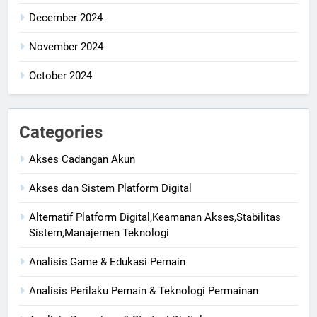
December 2024
November 2024
October 2024
Categories
Akses Cadangan Akun
Akses dan Sistem Platform Digital
Alternatif Platform Digital,Keamanan Akses,Stabilitas
Sistem,Manajemen Teknologi
Analisis Game & Edukasi Pemain
Analisis Perilaku Pemain & Teknologi Permainan