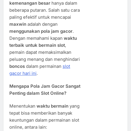
kemenangan besar
hanya dalam
beberapa putaran. Salah satu cara
paling efektif untuk mencapai
maxwin
adalah dengan
menggunakan pola jam gacor
.
Dengan memahami kapan
waktu
terbaik untuk bermain slot
,
pemain dapat memaksimalkan
peluang menang dan menghindari
boncos
dalam permainan
slot
gacor hari ini
.
Mengapa Pola Jam Gacor Sangat
Penting dalam Slot Online?
Menentukan
waktu bermain
yang
tepat bisa memberikan banyak
keuntungan dalam permainan slot
online, antara lain: