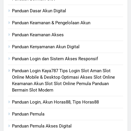
Panduan Dasar Akun Digital
Panduan Keamanan & Pengelolaan Akun
Panduan Keamanan Akses
Panduan Kenyamanan Akun Digital
Panduan Login dan Sistem Akses Responsif
Panduan Login Kaya787 Tips Login Slot Aman Slot
Online Mobile & Desktop Optimasi Akses Slot Online
Keamanan Akun Slot Slot Online Pemula Panduan
Bermain Slot Modern
Panduan Login, Akun Horas88, Tips Horas88
Panduan Pemula
Panduan Pemula Akses Digital