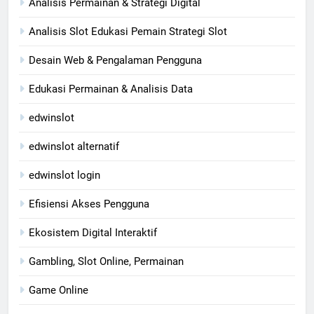
Analisis Permainan & Strategi Digital
Analisis Slot Edukasi Pemain Strategi Slot
Desain Web & Pengalaman Pengguna
Edukasi Permainan & Analisis Data
edwinslot
edwinslot alternatif
edwinslot login
Efisiensi Akses Pengguna
Ekosistem Digital Interaktif
Gambling, Slot Online, Permainan
Game Online