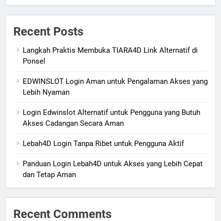
Recent Posts
Langkah Praktis Membuka TIARA4D Link Alternatif di
Ponsel
EDWINSLOT Login Aman untuk Pengalaman Akses yang
Lebih Nyaman
Login Edwinslot Alternatif untuk Pengguna yang Butuh
Akses Cadangan Secara Aman
Lebah4D Login Tanpa Ribet untuk Pengguna Aktif
Panduan Login Lebah4D untuk Akses yang Lebih Cepat
dan Tetap Aman
Recent Comments