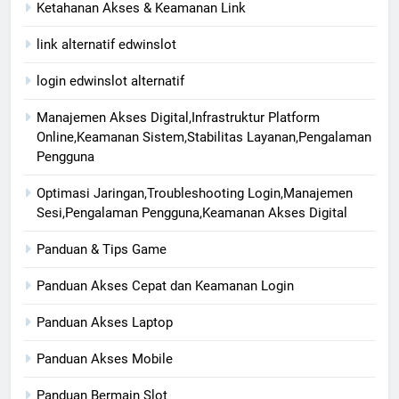
Ketahanan Akses & Keamanan Link
link alternatif edwinslot
login edwinslot alternatif
Manajemen Akses Digital,Infrastruktur Platform
Online,Keamanan Sistem,Stabilitas Layanan,Pengalaman
Pengguna
Optimasi Jaringan,Troubleshooting Login,Manajemen
Sesi,Pengalaman Pengguna,Keamanan Akses Digital
Panduan & Tips Game
Panduan Akses Cepat dan Keamanan Login
Panduan Akses Laptop
Panduan Akses Mobile
Panduan Bermain Slot