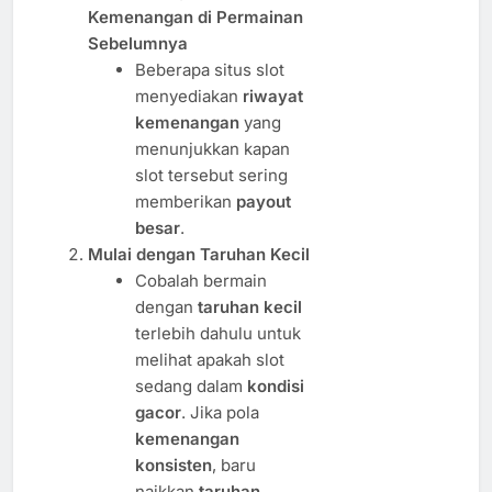
Kemenangan di Permainan
Sebelumnya
Beberapa situs slot
menyediakan
riwayat
kemenangan
yang
menunjukkan kapan
slot tersebut sering
memberikan
payout
besar
.
Mulai dengan Taruhan Kecil
Cobalah bermain
dengan
taruhan kecil
terlebih dahulu untuk
melihat apakah slot
sedang dalam
kondisi
gacor
. Jika pola
kemenangan
konsisten
, baru
naikkan
taruhan
.