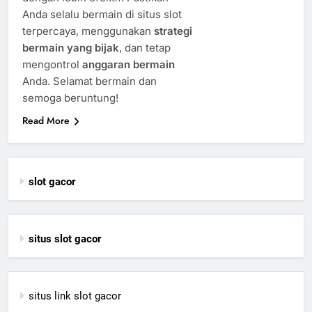
Anda selalu bermain di situs slot
terpercaya, menggunakan
strategi
bermain yang bijak
, dan tetap
mengontrol
anggaran bermain
Anda. Selamat bermain dan
semoga beruntung!
Read More
slot gacor
situs slot gacor
situs link slot gacor