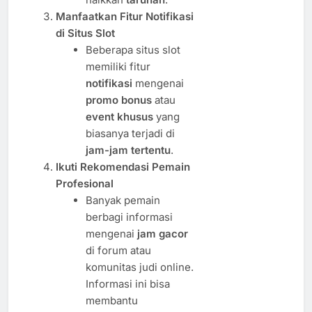
Manfaatkan Fitur Notifikasi
di Situs Slot
Beberapa situs slot
memiliki fitur
notifikasi
mengenai
promo bonus
atau
event khusus
yang
biasanya terjadi di
jam-jam tertentu
.
Ikuti Rekomendasi Pemain
Profesional
Banyak pemain
berbagi informasi
mengenai
jam gacor
di forum atau
komunitas judi online.
Informasi ini bisa
membantu