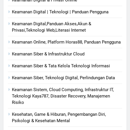
Keamanan Digital | Teknologi | Panduan Pengguna
Keamanan Digital,Panduan Akses,Akun &
Privasi,Teknologi Web,Literasi Internet
Keamanan Online, Platform Horas88, Panduan Pengguna
Keamanan Siber & Infrastruktur Cloud
Keamanan Siber & Tata Kelola Teknologi Informasi
Keamanan Siber, Teknologi Digital, Perlindungan Data
Keamanan Sistem, Cloud Computing, Infrastruktur IT,
Teknologi Kaya787, Disaster Recovery, Manajemen
Risiko
Kesehatan, Game & Hiburan, Pengembangan Diri,
Psikologi & Kesehatan Mental