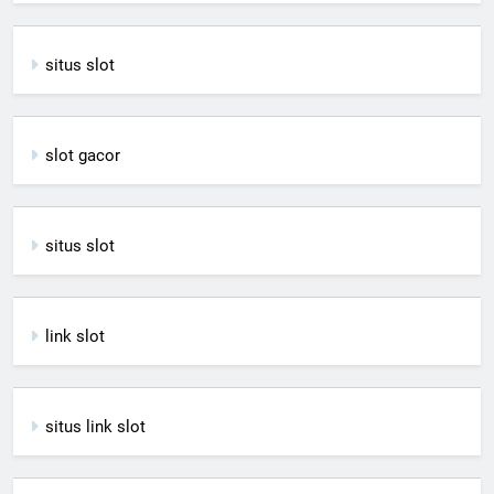
situs slot
slot gacor
situs slot
link slot
situs link slot