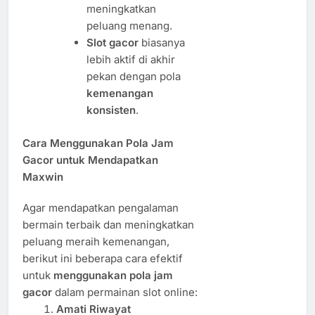
meningkatkan
peluang menang.
Slot gacor
biasanya
lebih aktif di akhir
pekan dengan pola
kemenangan
konsisten
.
Cara Menggunakan Pola Jam
Gacor untuk Mendapatkan
Maxwin
Agar mendapatkan pengalaman
bermain terbaik dan meningkatkan
peluang meraih kemenangan,
berikut ini beberapa cara efektif
untuk
menggunakan pola jam
gacor
dalam permainan slot online:
Amati Riwayat