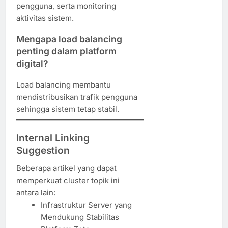
pengguna, serta monitoring
aktivitas sistem.
Mengapa load balancing
penting dalam platform
digital?
Load balancing membantu
mendistribusikan trafik pengguna
sehingga sistem tetap stabil.
Internal Linking
Suggestion
Beberapa artikel yang dapat
memperkuat cluster topik ini
antara lain:
Infrastruktur Server yang
Mendukung Stabilitas