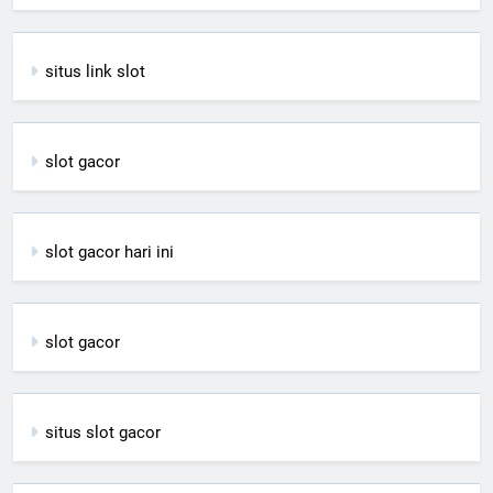
situs link slot
slot gacor
slot gacor hari ini
slot gacor
situs slot gacor