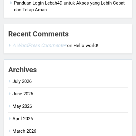
Panduan Login Lebah4D untuk Akses yang Lebih Cepat
dan Tetap Aman
Recent Comments
A WordPress Commenter
on
Hello world!
Archives
July 2026
June 2026
May 2026
April 2026
March 2026