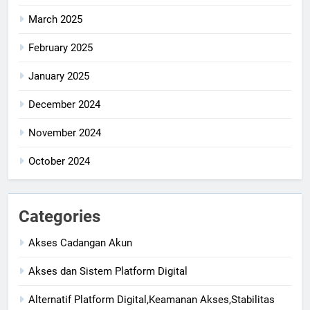
March 2025
February 2025
January 2025
December 2024
November 2024
October 2024
Categories
Akses Cadangan Akun
Akses dan Sistem Platform Digital
Alternatif Platform Digital,Keamanan Akses,Stabilitas