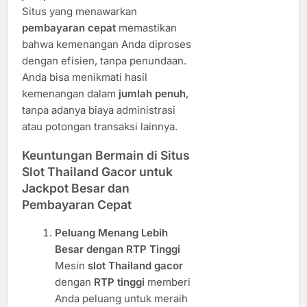
Situs yang menawarkan
pembayaran cepat
memastikan
bahwa kemenangan Anda diproses
dengan efisien, tanpa penundaan.
Anda bisa menikmati hasil
kemenangan dalam
jumlah penuh
,
tanpa adanya biaya administrasi
atau potongan transaksi lainnya.
Keuntungan Bermain di Situs
Slot Thailand Gacor untuk
Jackpot Besar dan
Pembayaran Cepat
Peluang Menang Lebih
Besar dengan RTP Tinggi
Mesin
slot Thailand gacor
dengan
RTP tinggi
memberi
Anda peluang untuk meraih