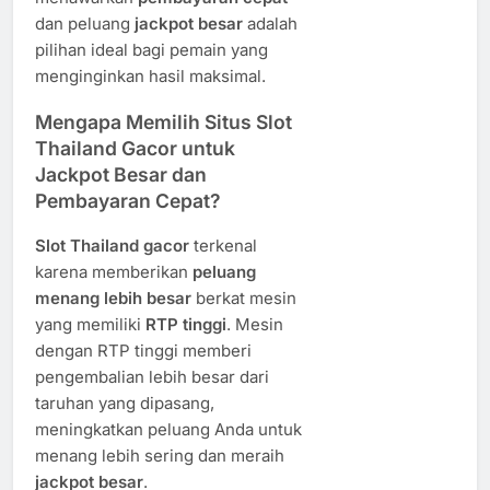
dan peluang
jackpot besar
adalah
pilihan ideal bagi pemain yang
menginginkan hasil maksimal.
Mengapa Memilih Situs Slot
Thailand Gacor untuk
Jackpot Besar dan
Pembayaran Cepat?
Slot Thailand gacor
terkenal
karena memberikan
peluang
menang lebih besar
berkat mesin
yang memiliki
RTP tinggi
. Mesin
dengan RTP tinggi memberi
pengembalian lebih besar dari
taruhan yang dipasang,
meningkatkan peluang Anda untuk
menang lebih sering dan meraih
jackpot besar
.