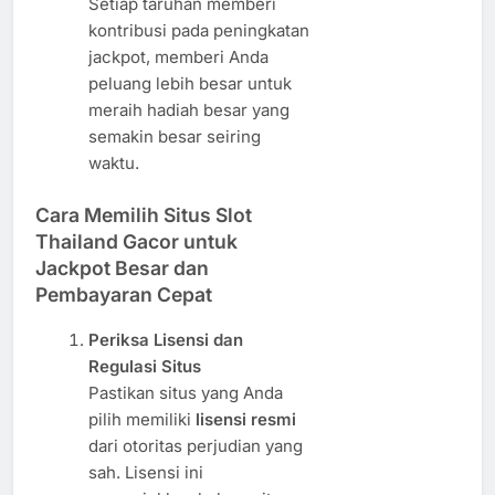
Setiap taruhan memberi
kontribusi pada peningkatan
jackpot, memberi Anda
peluang lebih besar untuk
meraih hadiah besar yang
semakin besar seiring
waktu.
Cara Memilih Situs Slot
Thailand Gacor untuk
Jackpot Besar dan
Pembayaran Cepat
Periksa Lisensi dan
Regulasi Situs
Pastikan situs yang Anda
pilih memiliki
lisensi resmi
dari otoritas perjudian yang
sah. Lisensi ini