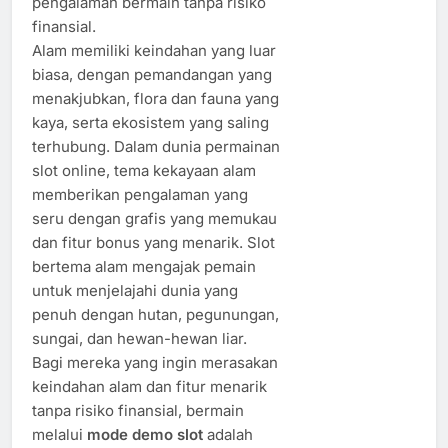
pengalaman bermain tanpa risiko
finansial.
Alam memiliki keindahan yang luar
biasa, dengan pemandangan yang
menakjubkan, flora dan fauna yang
kaya, serta ekosistem yang saling
terhubung. Dalam dunia permainan
slot online, tema kekayaan alam
memberikan pengalaman yang
seru dengan grafis yang memukau
dan fitur bonus yang menarik. Slot
bertema alam mengajak pemain
untuk menjelajahi dunia yang
penuh dengan hutan, pegunungan,
sungai, dan hewan-hewan liar.
Bagi mereka yang ingin merasakan
keindahan alam dan fitur menarik
tanpa risiko finansial, bermain
melalui
mode demo slot
adalah