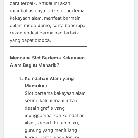
cara terbaik. Artikel ini akan
membahas daya tarik slot bertema
kekayaan alam, manfaat bermain
dalam mode demo, serta beberapa
rekomendasi permainan terbaik
yang dapat dicoba.
Mengapa Slot Bertema Kekayaan
Alam Begitu Menarik?
Keindahan Alam yang
Memukau
Slot bertema kekayaan alam
sering kali menampilkan
desain grafis yang
menggambarkan keindahan
alam, seperti hutan hijau,
gunung yang menjulang
tinggi, pantai yang tenang,