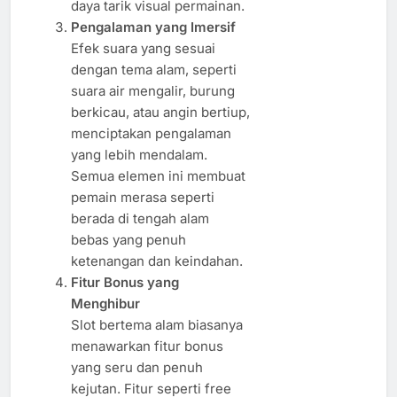
daya tarik visual permainan.
Pengalaman yang Imersif
Efek suara yang sesuai
dengan tema alam, seperti
suara air mengalir, burung
berkicau, atau angin bertiup,
menciptakan pengalaman
yang lebih mendalam.
Semua elemen ini membuat
pemain merasa seperti
berada di tengah alam
bebas yang penuh
ketenangan dan keindahan.
Fitur Bonus yang
Menghibur
Slot bertema alam biasanya
menawarkan fitur bonus
yang seru dan penuh
kejutan. Fitur seperti free