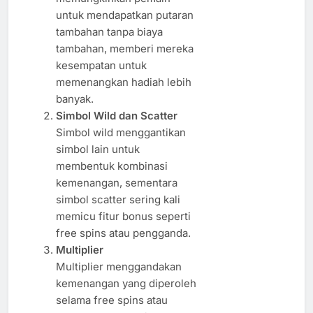
untuk mendapatkan putaran
tambahan tanpa biaya
tambahan, memberi mereka
kesempatan untuk
memenangkan hadiah lebih
banyak.
Simbol Wild dan Scatter
Simbol wild menggantikan
simbol lain untuk
membentuk kombinasi
kemenangan, sementara
simbol scatter sering kali
memicu fitur bonus seperti
free spins atau pengganda.
Multiplier
Multiplier menggandakan
kemenangan yang diperoleh
selama free spins atau