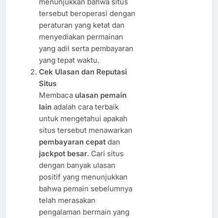
menunjukkan bahwa situs
tersebut beroperasi dengan
peraturan yang ketat dan
menyediakan permainan
yang adil serta pembayaran
yang tepat waktu.
Cek Ulasan dan Reputasi
Situs
Membaca
ulasan pemain
lain
adalah cara terbaik
untuk mengetahui apakah
situs tersebut menawarkan
pembayaran cepat
dan
jackpot besar
. Cari situs
dengan banyak ulasan
positif yang menunjukkan
bahwa pemain sebelumnya
telah merasakan
pengalaman bermain yang