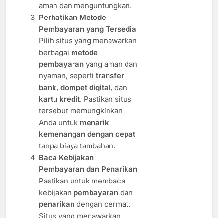
aman dan menguntungkan.
Perhatikan Metode
Pembayaran yang Tersedia
Pilih situs yang menawarkan
berbagai
metode
pembayaran
yang aman dan
nyaman, seperti
transfer
bank
,
dompet digital
, dan
kartu kredit
. Pastikan situs
tersebut memungkinkan
Anda untuk
menarik
kemenangan dengan cepat
tanpa biaya tambahan.
Baca Kebijakan
Pembayaran dan Penarikan
Pastikan untuk membaca
kebijakan
pembayaran
dan
penarikan
dengan cermat.
Situs yang menawarkan