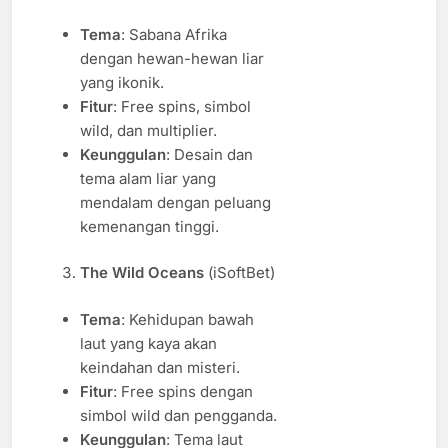
Tema
: Sabana Afrika
dengan hewan-hewan liar
yang ikonik.
Fitur
: Free spins, simbol
wild, dan multiplier.
Keunggulan
: Desain dan
tema alam liar yang
mendalam dengan peluang
kemenangan tinggi.
The Wild Oceans
(iSoftBet)
Tema
: Kehidupan bawah
laut yang kaya akan
keindahan dan misteri.
Fitur
: Free spins dengan
simbol wild dan pengganda.
Keunggulan
: Tema laut