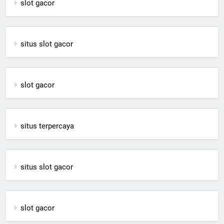
slot gacor
situs slot gacor
slot gacor
situs terpercaya
situs slot gacor
slot gacor