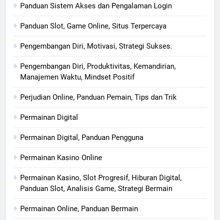
Panduan Sistem Akses dan Pengalaman Login
Panduan Slot, Game Online, Situs Terpercaya
Pengembangan Diri, Motivasi, Strategi Sukses.
Pengembangan Diri, Produktivitas, Kemandirian,
Manajemen Waktu, Mindset Positif
Perjudian Online, Panduan Pemain, Tips dan Trik
Permainan Digital
Permainan Digital, Panduan Pengguna
Permainan Kasino Online
Permainan Kasino, Slot Progresif, Hiburan Digital,
Panduan Slot, Analisis Game, Strategi Bermain
Permainan Online, Panduan Bermain