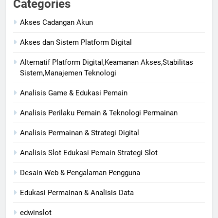
Categories
Akses Cadangan Akun
Akses dan Sistem Platform Digital
Alternatif Platform Digital,Keamanan Akses,Stabilitas
Sistem,Manajemen Teknologi
Analisis Game & Edukasi Pemain
Analisis Perilaku Pemain & Teknologi Permainan
Analisis Permainan & Strategi Digital
Analisis Slot Edukasi Pemain Strategi Slot
Desain Web & Pengalaman Pengguna
Edukasi Permainan & Analisis Data
edwinslot