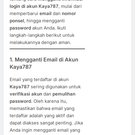
login di akun Kaya787
, mulai dari
memperbarui
email
dan
nomor
ponsel
, hingga mengganti
password
akun Anda. Ikuti
langkah-langkah berikut untuk
melakukannya dengan aman.
1. Mengganti Email di Akun
Kaya787
Email yang terdaftar di akun
Kaya787
sering digunakan untuk
verifikasi akun
dan
pemulihan
password
. Oleh karena itu,
memastikan bahwa email yang
terdaftar adalah yang aktif dan
dapat diakses sangat penting. Jika
Anda ingin mengganti email yang