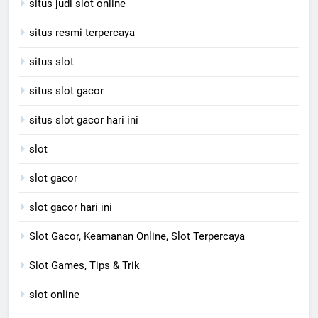
situs judi slot online
situs resmi terpercaya
situs slot
situs slot gacor
situs slot gacor hari ini
slot
slot gacor
slot gacor hari ini
Slot Gacor, Keamanan Online, Slot Terpercaya
Slot Games, Tips & Trik
slot online