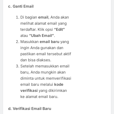
c.
Ganti Email
Di bagian
email
, Anda akan
melihat alamat email yang
terdaftar. Klik opsi
“Edit”
atau
“Ubah Email”
.
Masukkan
email baru
yang
ingin Anda gunakan dan
pastikan email tersebut aktif
dan bisa diakses.
Setelah memasukkan email
baru, Anda mungkin akan
diminta untuk memverifikasi
email baru melalui
kode
verifikasi
yang dikirimkan
ke alamat email baru.
d.
Verifikasi Email Baru