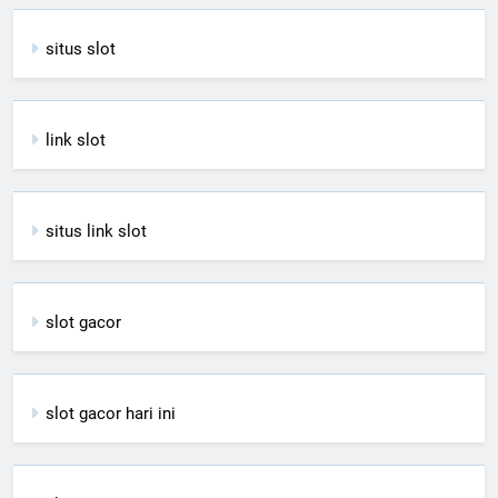
situs slot
link slot
situs link slot
slot gacor
slot gacor hari ini