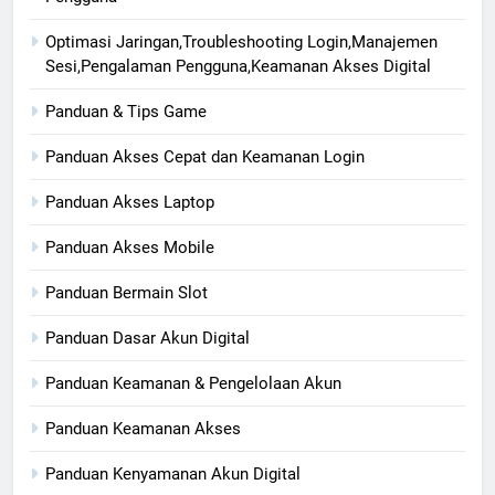
Optimasi Jaringan,Troubleshooting Login,Manajemen
Sesi,Pengalaman Pengguna,Keamanan Akses Digital
Panduan & Tips Game
Panduan Akses Cepat dan Keamanan Login
Panduan Akses Laptop
Panduan Akses Mobile
Panduan Bermain Slot
Panduan Dasar Akun Digital
Panduan Keamanan & Pengelolaan Akun
Panduan Keamanan Akses
Panduan Kenyamanan Akun Digital