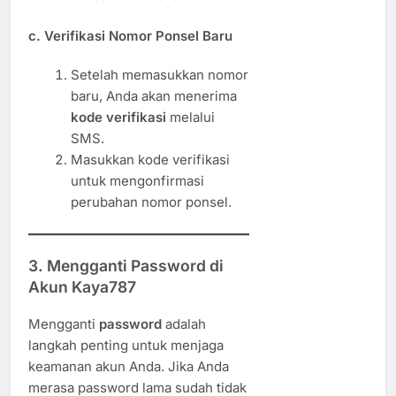
c.
Verifikasi Nomor Ponsel Baru
Setelah memasukkan nomor
baru, Anda akan menerima
kode verifikasi
melalui
SMS.
Masukkan kode verifikasi
untuk mengonfirmasi
perubahan nomor ponsel.
3. Mengganti Password di
Akun Kaya787
Mengganti
password
adalah
langkah penting untuk menjaga
keamanan akun Anda. Jika Anda
merasa password lama sudah tidak