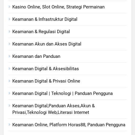
Kasino Online, Slot Online, Strategi Permainan
Keamanan & Infrastruktur Digital
Keamanan & Regulasi Digital
Keamanan Akun dan Akses Digital
Keamanan dan Panduan
Keamanan Digital & Aksesibilitas
Keamanan Digital & Privasi Online
Keamanan Digital | Teknologi | Panduan Pengguna
Keamanan Digital,Panduan Akses,Akun &
Privasi,Teknologi Web,Literasi Internet
Keamanan Online, Platform Horas88, Panduan Pengguna