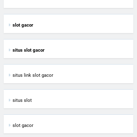
slot gacor
situs slot gacor
situs link slot gacor
situs slot
slot gacor