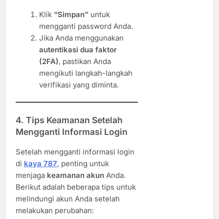
Klik
“Simpan”
untuk
mengganti password Anda.
Jika Anda menggunakan
autentikasi dua faktor
(2FA)
, pastikan Anda
mengikuti langkah-langkah
verifikasi yang diminta.
4. Tips Keamanan Setelah
Mengganti Informasi Login
Setelah mengganti informasi login
di
kaya 787
, penting untuk
menjaga
keamanan akun
Anda.
Berikut adalah beberapa tips untuk
melindungi akun Anda setelah
melakukan perubahan: