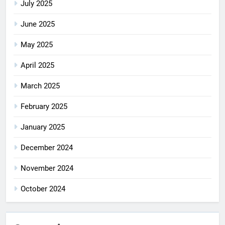
July 2025
June 2025
May 2025
April 2025
March 2025
February 2025
January 2025
December 2024
November 2024
October 2024