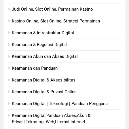
Judi Online, Slot Online, Permainan Kasino
Kasino Online, Slot Online, Strategi Permainan
Keamanan & Infrastruktur Digital
Keamanan & Regulasi Digital
Keamanan Akun dan Akses Digital
Keamanan dan Panduan
Keamanan Digital & Aksesibilitas
Keamanan Digital & Privasi Online
Keamanan Digital | Teknologi | Panduan Pengguna
Keamanan Digital,Panduan Akses,Akun &
Privasi,Teknologi Web,Literasi Internet