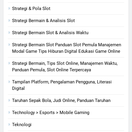
Strategi & Pola Slot
Strategi Bermain & Analisis Slot
Strategi Bermain Slot & Analisis Waktu
Strategi Bermain Slot Panduan Slot Pemula Manajemen
Modal Game Tips Hiburan Digital Edukasi Game Online
Strategi Bermain, Tips Slot Online, Manajemen Waktu,
Panduan Pemula, Slot Online Terpercaya
Tampilan Platform, Pengalaman Pengguna, Literasi
Digital
Taruhan Sepak Bola, Judi Online, Panduan Taruhan
Technology > Esports > Mobile Gaming
Teknologi