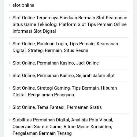
slot online
Slot Online Terpercaya Panduan Bermain Slot Keamanan
Situs Game Teknologi Platform Slot Tips Pemain Online
Informasi Slot Digital
Slot Online, Panduan Login, Tips Pemain, Keamanan
Digital, Strategi Bermain, Situs Resmi
Slot Online, Permainan Kasino, Judi Online
Slot Online, Permainan Kasino, Sejarah dalam Slot
Slot Online, Strategi Gaming, Tips Bermain, Hiburan
Digital, Pengalaman Pengguna
Slot Online, Tema Fantasi, Permainan Gratis
Stabilitas Permainan Digital, Analisis Pola Visual,
Observasi Sistem Game, Ritme Mesin Konsisten,
Pengalaman Bermain Tenang