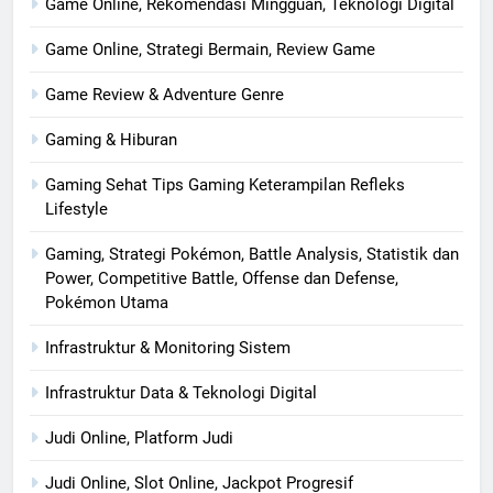
Game Online, Rekomendasi Mingguan, Teknologi Digital
Game Online, Strategi Bermain, Review Game
Game Review & Adventure Genre
Gaming & Hiburan
Gaming Sehat Tips Gaming Keterampilan Refleks
Lifestyle
Gaming, Strategi Pokémon, Battle Analysis, Statistik dan
Power, Competitive Battle, Offense dan Defense,
Pokémon Utama
Infrastruktur & Monitoring Sistem
Infrastruktur Data & Teknologi Digital
Judi Online, Platform Judi
Judi Online, Slot Online, Jackpot Progresif