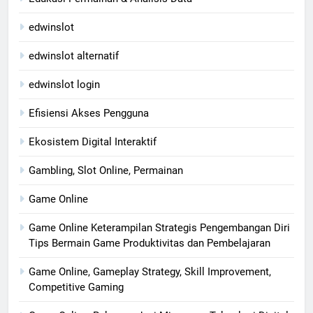
edwinslot
edwinslot alternatif
edwinslot login
Efisiensi Akses Pengguna
Ekosistem Digital Interaktif
Gambling, Slot Online, Permainan
Game Online
Game Online Keterampilan Strategis Pengembangan Diri
Tips Bermain Game Produktivitas dan Pembelajaran
Game Online, Gameplay Strategy, Skill Improvement,
Competitive Gaming