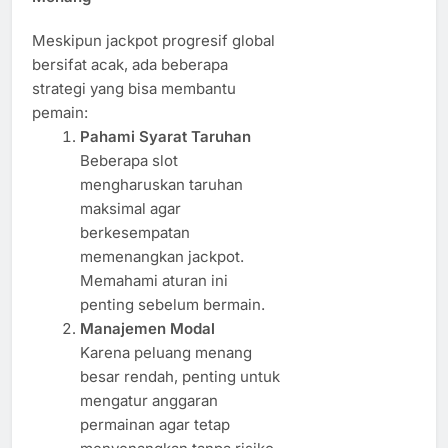
Meskipun jackpot progresif global
bersifat acak, ada beberapa
strategi yang bisa membantu
pemain:
Pahami Syarat Taruhan
Beberapa slot
mengharuskan taruhan
maksimal agar
berkesempatan
memenangkan jackpot.
Memahami aturan ini
penting sebelum bermain.
Manajemen Modal
Karena peluang menang
besar rendah, penting untuk
mengatur anggaran
permainan agar tetap