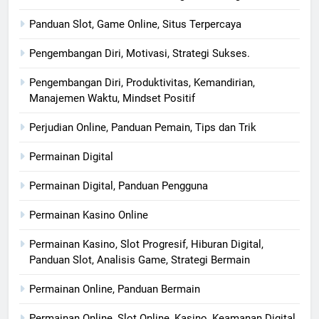
Panduan Slot, Game Online, Situs Terpercaya
Pengembangan Diri, Motivasi, Strategi Sukses.
Pengembangan Diri, Produktivitas, Kemandirian,
Manajemen Waktu, Mindset Positif
Perjudian Online, Panduan Pemain, Tips dan Trik
Permainan Digital
Permainan Digital, Panduan Pengguna
Permainan Kasino Online
Permainan Kasino, Slot Progresif, Hiburan Digital,
Panduan Slot, Analisis Game, Strategi Bermain
Permainan Online, Panduan Bermain
Permainan Online, Slot Online, Kasino, Keamanan Digital