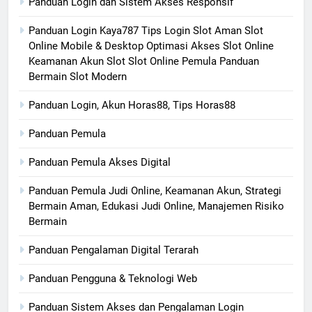
Panduan Login dan Sistem Akses Responsif
Panduan Login Kaya787 Tips Login Slot Aman Slot
Online Mobile & Desktop Optimasi Akses Slot Online
Keamanan Akun Slot Slot Online Pemula Panduan
Bermain Slot Modern
Panduan Login, Akun Horas88, Tips Horas88
Panduan Pemula
Panduan Pemula Akses Digital
Panduan Pemula Judi Online, Keamanan Akun, Strategi
Bermain Aman, Edukasi Judi Online, Manajemen Risiko
Bermain
Panduan Pengalaman Digital Terarah
Panduan Pengguna & Teknologi Web
Panduan Sistem Akses dan Pengalaman Login