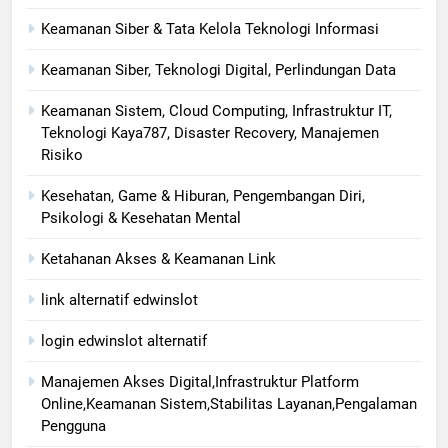
Keamanan Siber & Tata Kelola Teknologi Informasi
Keamanan Siber, Teknologi Digital, Perlindungan Data
Keamanan Sistem, Cloud Computing, Infrastruktur IT,
Teknologi Kaya787, Disaster Recovery, Manajemen
Risiko
Kesehatan, Game & Hiburan, Pengembangan Diri,
Psikologi & Kesehatan Mental
Ketahanan Akses & Keamanan Link
link alternatif edwinslot
login edwinslot alternatif
Manajemen Akses Digital,Infrastruktur Platform
Online,Keamanan Sistem,Stabilitas Layanan,Pengalaman
Pengguna