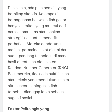
Di sisi lain, ada pula pemain yang
bersikap skeptis. Kelompok ini
beranggapan bahwa istilah gacor
hanyalah mitos yang muncul dari
narasi komunitas atau bahkan
strategi iklan untuk menarik
perhatian. Mereka cenderung
melihat permainan slot digital dari
sudut pandang teknologi, di mana
hasil ditentukan oleh sistem
Random Number Generator (RNG).
Bagi mereka, tidak ada bukti ilmiah
atau teknis yang mendukung klaim
situs gacor, sehingga istilah
tersebut dianggap lebih sebagai
sugesti sosial.
Faktor Psikologis yang