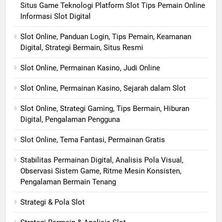
Situs Game Teknologi Platform Slot Tips Pemain Online
Informasi Slot Digital
Slot Online, Panduan Login, Tips Pemain, Keamanan
Digital, Strategi Bermain, Situs Resmi
Slot Online, Permainan Kasino, Judi Online
Slot Online, Permainan Kasino, Sejarah dalam Slot
Slot Online, Strategi Gaming, Tips Bermain, Hiburan
Digital, Pengalaman Pengguna
Slot Online, Tema Fantasi, Permainan Gratis
Stabilitas Permainan Digital, Analisis Pola Visual,
Observasi Sistem Game, Ritme Mesin Konsisten,
Pengalaman Bermain Tenang
Strategi & Pola Slot