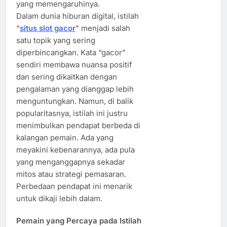
yang memengaruhinya.
Dalam dunia hiburan digital, istilah
“
situs slot gacor
” menjadi salah
satu topik yang sering
diperbincangkan. Kata “gacor”
sendiri membawa nuansa positif
dan sering dikaitkan dengan
pengalaman yang dianggap lebih
menguntungkan. Namun, di balik
popularitasnya, istilah ini justru
menimbulkan pendapat berbeda di
kalangan pemain. Ada yang
meyakini kebenarannya, ada pula
yang menganggapnya sekadar
mitos atau strategi pemasaran.
Perbedaan pendapat ini menarik
untuk dikaji lebih dalam.
Pemain yang Percaya pada Istilah