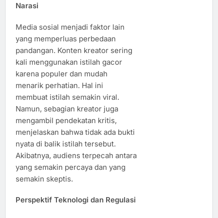
Narasi
Media sosial menjadi faktor lain
yang memperluas perbedaan
pandangan. Konten kreator sering
kali menggunakan istilah gacor
karena populer dan mudah
menarik perhatian. Hal ini
membuat istilah semakin viral.
Namun, sebagian kreator juga
mengambil pendekatan kritis,
menjelaskan bahwa tidak ada bukti
nyata di balik istilah tersebut.
Akibatnya, audiens terpecah antara
yang semakin percaya dan yang
semakin skeptis.
Perspektif Teknologi dan Regulasi