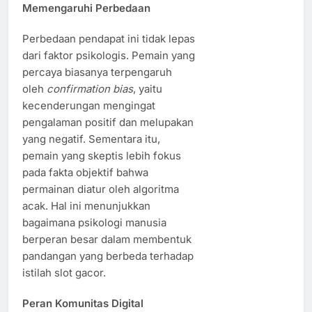
Memengaruhi Perbedaan
Perbedaan pendapat ini tidak lepas
dari faktor psikologis. Pemain yang
percaya biasanya terpengaruh
oleh
confirmation bias
, yaitu
kecenderungan mengingat
pengalaman positif dan melupakan
yang negatif. Sementara itu,
pemain yang skeptis lebih fokus
pada fakta objektif bahwa
permainan diatur oleh algoritma
acak. Hal ini menunjukkan
bagaimana psikologi manusia
berperan besar dalam membentuk
pandangan yang berbeda terhadap
istilah slot gacor.
Peran Komunitas Digital