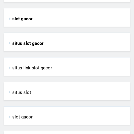
slot gacor
situs slot gacor
situs link slot gacor
situs slot
slot gacor