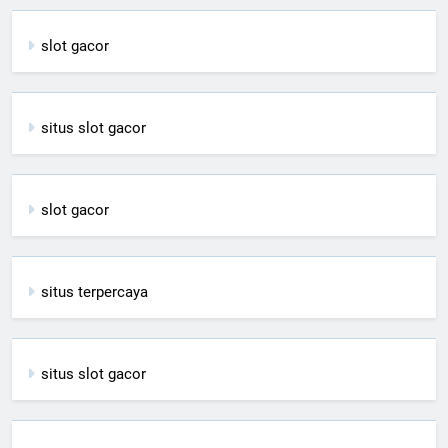
slot gacor
situs slot gacor
slot gacor
situs terpercaya
situs slot gacor