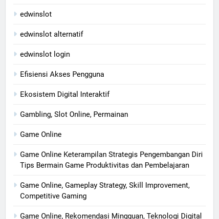
edwinslot
edwinslot alternatif
edwinslot login
Efisiensi Akses Pengguna
Ekosistem Digital Interaktif
Gambling, Slot Online, Permainan
Game Online
Game Online Keterampilan Strategis Pengembangan Diri
Tips Bermain Game Produktivitas dan Pembelajaran
Game Online, Gameplay Strategy, Skill Improvement,
Competitive Gaming
Game Online, Rekomendasi Mingguan, Teknologi Digital