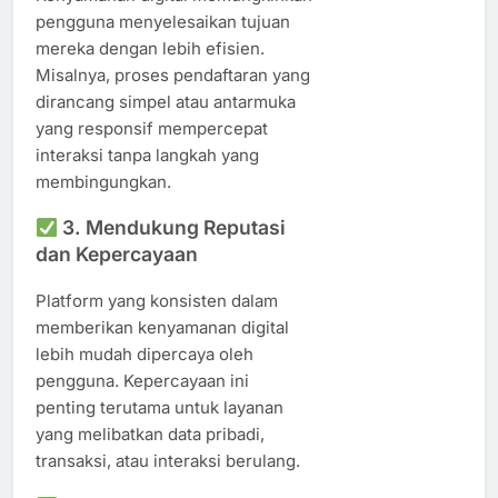
pengguna menyelesaikan tujuan
mereka dengan lebih efisien.
Misalnya, proses pendaftaran yang
dirancang simpel atau antarmuka
yang responsif mempercepat
interaksi tanpa langkah yang
membingungkan.
3. Mendukung Reputasi
dan Kepercayaan
Platform yang konsisten dalam
memberikan kenyamanan digital
lebih mudah dipercaya oleh
pengguna. Kepercayaan ini
penting terutama untuk layanan
yang melibatkan data pribadi,
transaksi, atau interaksi berulang.