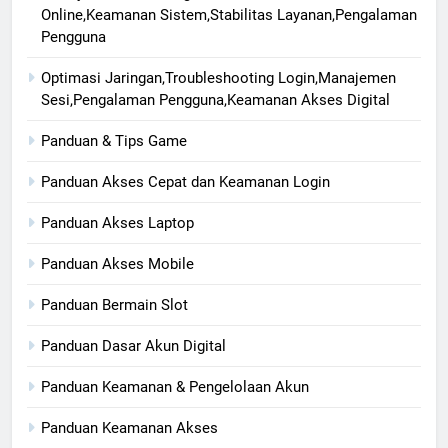
Online,Keamanan Sistem,Stabilitas Layanan,Pengalaman
Pengguna
Optimasi Jaringan,Troubleshooting Login,Manajemen
Sesi,Pengalaman Pengguna,Keamanan Akses Digital
Panduan & Tips Game
Panduan Akses Cepat dan Keamanan Login
Panduan Akses Laptop
Panduan Akses Mobile
Panduan Bermain Slot
Panduan Dasar Akun Digital
Panduan Keamanan & Pengelolaan Akun
Panduan Keamanan Akses