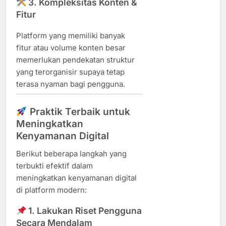
3. Kompleksitas Konten &
Fitur
Platform yang memiliki banyak
fitur atau volume konten besar
memerlukan pendekatan struktur
yang terorganisir supaya tetap
terasa nyaman bagi pengguna.
Praktik Terbaik untuk
Meningkatkan
Kenyamanan Digital
Berikut beberapa langkah yang
terbukti efektif dalam
meningkatkan kenyamanan digital
di platform modern:
1. Lakukan Riset Pengguna
Secara Mendalam