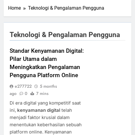
Home
Teknologi & Pengalaman Pengguna
Teknologi & Pengalaman Pengguna
Standar Kenyamanan Digital:
Pilar Utama dalam
Meningkatkan Pengalaman
Pengguna Platform Online
e277722
5 months
ago
0
7 mins
Di era digital yang kompetitif saat
ini,
kenyamanan digital
telah
menjadi faktor krusial dalam
menentukan keberhasilan sebuah
platform online. Kenyamanan