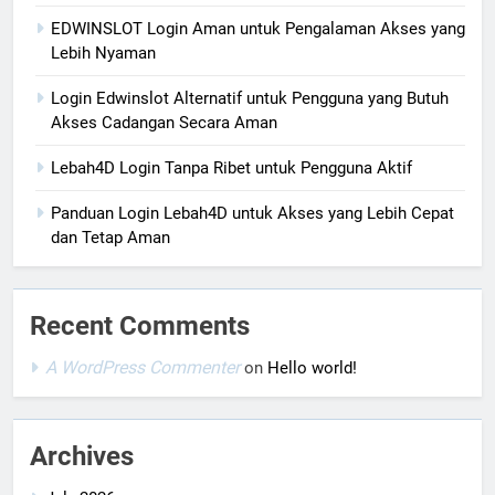
EDWINSLOT Login Aman untuk Pengalaman Akses yang
Lebih Nyaman
Login Edwinslot Alternatif untuk Pengguna yang Butuh
Akses Cadangan Secara Aman
Lebah4D Login Tanpa Ribet untuk Pengguna Aktif
Panduan Login Lebah4D untuk Akses yang Lebih Cepat
dan Tetap Aman
Recent Comments
A WordPress Commenter
on
Hello world!
Archives