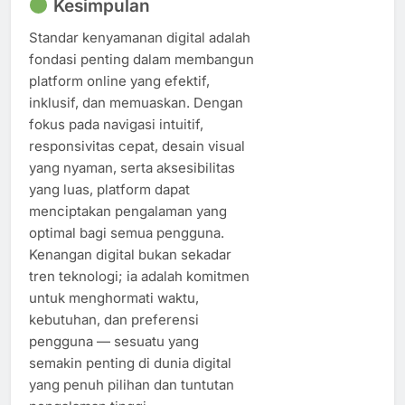
Kesimpulan
Standar kenyamanan digital adalah
fondasi penting dalam membangun
platform online yang efektif,
inklusif, dan memuaskan. Dengan
fokus pada navigasi intuitif,
responsivitas cepat, desain visual
yang nyaman, serta aksesibilitas
yang luas, platform dapat
menciptakan pengalaman yang
optimal bagi semua pengguna.
Kenangan digital bukan sekadar
tren teknologi; ia adalah komitmen
untuk menghormati waktu,
kebutuhan, dan preferensi
pengguna — sesuatu yang
semakin penting di dunia digital
yang penuh pilihan dan tuntutan