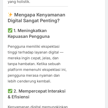
yang holistik.
Mengapa Kenyamanan
Digital Sangat Penting?
1. Meningkatkan
Kepuasan Pengguna
Pengguna memiliki ekspektasi
tinggi terhadap layanan digital —
mereka ingin cepat, jelas, dan
tanpa hambatan. Ketika sebuah
platform memenuhi ekspektasi ini,
pengguna merasa nyaman dan
lebih cenderung kembali.
2. Mempercepat Interaksi
& Efisiensi
Kenyamanan digital memungkinkan