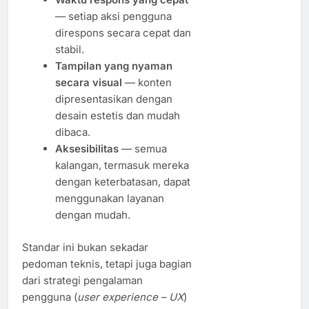
— setiap aksi pengguna
direspons secara cepat dan
stabil.
Tampilan yang nyaman
secara visual
— konten
dipresentasikan dengan
desain estetis dan mudah
dibaca.
Aksesibilitas
— semua
kalangan, termasuk mereka
dengan keterbatasan, dapat
menggunakan layanan
dengan mudah.
Standar ini bukan sekadar
pedoman teknis, tetapi juga bagian
dari strategi pengalaman
pengguna (
user experience – UX
)