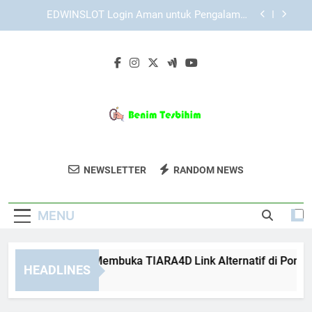
Skip
Login Edwinslot Alternatif untuk Pengguna yang
to
Butuh Akses Cadangan Secara Aman
content
Lebah4D Login Tanpa Ribet untuk Pengguna Aktif
Langkah Praktis Membuka TIARA4D Link
Alternatif di Ponsel
EDWINSLOT Login Aman untuk Pengalaman
Akses yang Lebih Nyaman
Login Edwinslot Alternatif untuk Pengguna yang
Butuh Akses Cadangan Secara Aman
Benim Tesbihim
Dapatkan Koleksi Tasbih Dan Aksesoris
Lebah4D Login Tanpa Ribet untuk Pengguna Aktif
NEWSLETTER
RANDOM NEWS
Islami Berkualitas Di Benim Tesbihim.
MENU
ngkah Praktis Membuka TIARA4D Link Alternatif di Ponsel
HEADLINES
Weeks Ago