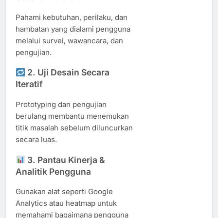
Pahami kebutuhan, perilaku, dan
hambatan yang dialami pengguna
melalui survei, wawancara, dan
pengujian.
2. Uji Desain Secara
Iteratif
Prototyping dan pengujian
berulang membantu menemukan
titik masalah sebelum diluncurkan
secara luas.
3. Pantau Kinerja &
Analitik Pengguna
Gunakan alat seperti Google
Analytics atau heatmap untuk
memahami bagaimana pengguna