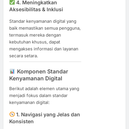
4. Meningkatkan
Aksesibilitas & Inklusi
Standar kenyamanan digital yang
baik memastikan semua pengguna,
termasuk mereka dengan
kebutuhan khusus, dapat
mengakses informasi dan layanan
secara setara.
Komponen Standar
Kenyamanan Digital
Berikut adalah elemen utama yang
menjadi fokus dalam standar
kenyamanan digital:
1. Navigasi yang Jelas dan
Konsisten