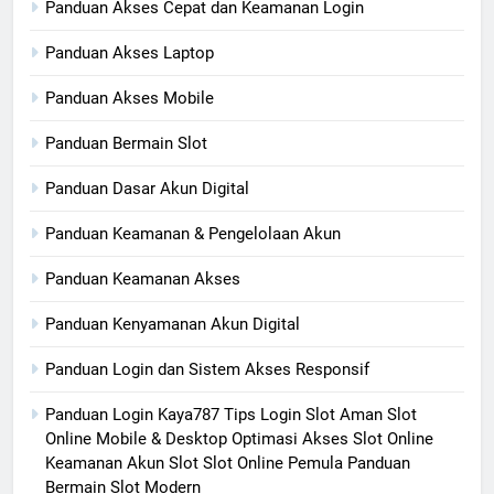
Panduan Akses Cepat dan Keamanan Login
Panduan Akses Laptop
Panduan Akses Mobile
Panduan Bermain Slot
Panduan Dasar Akun Digital
Panduan Keamanan & Pengelolaan Akun
Panduan Keamanan Akses
Panduan Kenyamanan Akun Digital
Panduan Login dan Sistem Akses Responsif
Panduan Login Kaya787 Tips Login Slot Aman Slot
Online Mobile & Desktop Optimasi Akses Slot Online
Keamanan Akun Slot Slot Online Pemula Panduan
Bermain Slot Modern