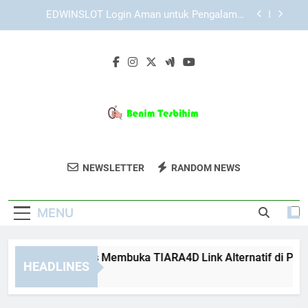
Skip
EDWINSLOT Login Aman untuk Pengalaman
to
Akses yang Lebih Nyaman
content
Login Edwinslot Alternatif untuk Pengguna yang
Butuh Akses Cadangan Secara Aman
Lebah4D Login Tanpa Ribet untuk Pengguna Aktif
Langkah Praktis Membuka TIARA4D Link
Alternatif di Ponsel
EDWINSLOT Login Aman untuk Pengalaman
Akses yang Lebih Nyaman
Benim Tesbihim
Dapatkan Koleksi Tasbih Dan Aksesoris
Login Edwinslot Alternatif untuk Pengguna yang
NEWSLETTER
RANDOM NEWS
Butuh Akses Cadangan Secara Aman
Islami Berkualitas Di Benim Tesbihim.
Lebah4D Login Tanpa Ribet untuk Pengguna Aktif
MENU
Langkah Praktis Membuka TIARA4D Link Alternatif di Ponse
HEADLINES
4 Weeks Ago