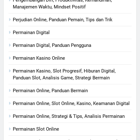
Pengembangan Diri, Produktivitas, Kemandirian,
Manajemen Waktu, Mindset Positif
Perjudian Online, Panduan Pemain, Tips dan Trik
Permainan Digital
Permainan Digital, Panduan Pengguna
Permainan Kasino Online
Permainan Kasino, Slot Progresif, Hiburan Digital,
Panduan Slot, Analisis Game, Strategi Bermain
Permainan Online, Panduan Bermain
Permainan Online, Slot Online, Kasino, Keamanan Digital
Permainan Online, Strategi & Tips, Analisis Permainan
Permainan Slot Online