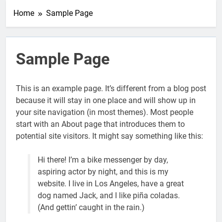
Home
Sample Page
Sample Page
This is an example page. It’s different from a blog post
because it will stay in one place and will show up in
your site navigation (in most themes). Most people
start with an About page that introduces them to
potential site visitors. It might say something like this:
Hi there! I’m a bike messenger by day,
aspiring actor by night, and this is my
website. I live in Los Angeles, have a great
dog named Jack, and I like piña coladas.
(And gettin’ caught in the rain.)