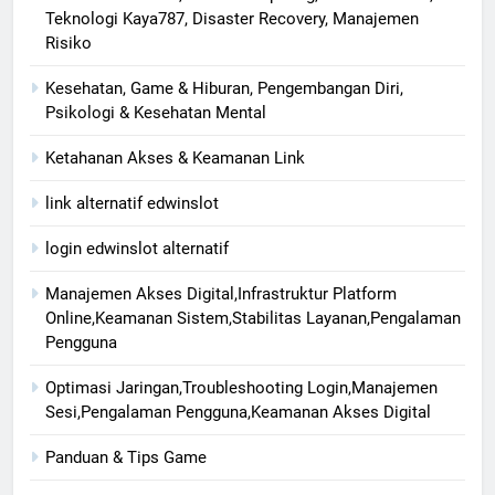
Teknologi Kaya787, Disaster Recovery, Manajemen
Risiko
Kesehatan, Game & Hiburan, Pengembangan Diri,
Psikologi & Kesehatan Mental
Ketahanan Akses & Keamanan Link
link alternatif edwinslot
login edwinslot alternatif
Manajemen Akses Digital,Infrastruktur Platform
Online,Keamanan Sistem,Stabilitas Layanan,Pengalaman
Pengguna
Optimasi Jaringan,Troubleshooting Login,Manajemen
Sesi,Pengalaman Pengguna,Keamanan Akses Digital
Panduan & Tips Game