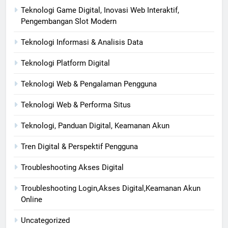
Teknologi Game Digital, Inovasi Web Interaktif,
Pengembangan Slot Modern
Teknologi Informasi & Analisis Data
Teknologi Platform Digital
Teknologi Web & Pengalaman Pengguna
Teknologi Web & Performa Situs
Teknologi, Panduan Digital, Keamanan Akun
Tren Digital & Perspektif Pengguna
Troubleshooting Akses Digital
Troubleshooting Login,Akses Digital,Keamanan Akun
Online
Uncategorized