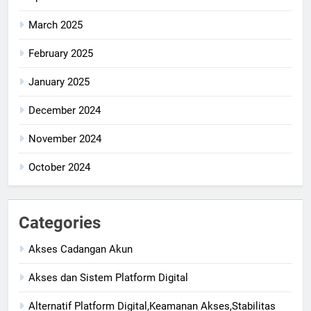
March 2025
February 2025
January 2025
December 2024
November 2024
October 2024
Categories
Akses Cadangan Akun
Akses dan Sistem Platform Digital
Alternatif Platform Digital,Keamanan Akses,Stabilitas