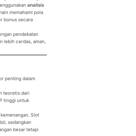
 Menggunakan
analisis
main memahami pola
ur bonus secara
 dengan pendekatan
n lebih cerdas, aman,
tor penting dalam
teoretis dari
P tinggi untuk
 kemenangan. Slot
abil, sedangkan
angan besar tetapi