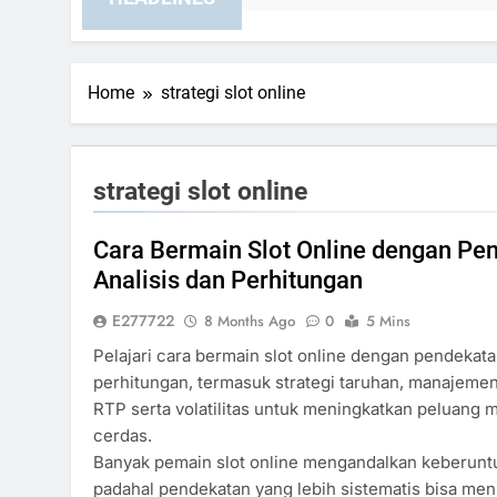
Home
strategi slot online
strategi slot online
Cara Bermain Slot Online dengan Pe
Analisis dan Perhitungan
E277722
8 Months Ago
0
5 Mins
Pelajari cara bermain slot online dengan pendekata
perhitungan, termasuk strategi taruhan, manajemen
RTP serta volatilitas untuk meningkatkan peluang
cerdas.
Banyak pemain slot online mengandalkan keberunt
padahal pendekatan yang lebih sistematis bisa me