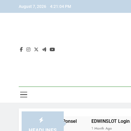
Skip
August 7, 2026
4:21:05 PM
to
content
Ben
Dapatkan K
nk Alternatif di Ponsel
EDWINSLOT Login Aman untuk
1 Month Ago
HEADLINES