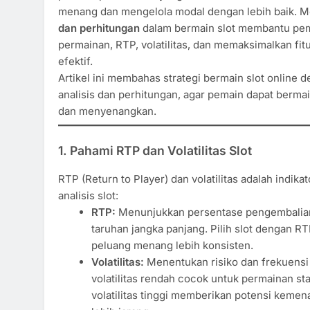
menang dan mengelola modal dengan lebih baik.
dan perhitungan
dalam bermain slot membantu pe
permainan, RTP, volatilitas, dan memaksimalkan fit
efektif.
Artikel ini membahas strategi bermain slot online
analisis dan perhitungan, agar pemain dapat bermai
dan menyenangkan.
1. Pahami RTP dan Volatilitas Slot
RTP (Return to Player) dan volatilitas adalah indika
analisis slot:
RTP:
Menunjukkan persentase pengembalian 
taruhan jangka panjang. Pilih slot dengan RT
peluang menang lebih konsisten.
Volatilitas:
Menentukan risiko dan frekuensi
volatilitas rendah cocok untuk permainan st
volatilitas tinggi memberikan potensi kemen