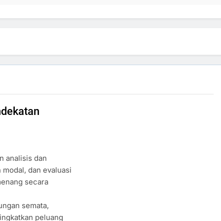
ndekatan
n analisis dan
 modal, dan evaluasi
 menang secara
ungan semata,
ningkatkan peluang