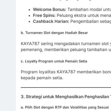
Welcome Bonus:
Tambahan modal untu
Free Spins:
Peluang ekstra untuk mena
Cashback Harian:
Pengembalian sebag
b.
Turnamen Slot dengan Hadiah Besar
KAYA787 sering mengadakan turnamen slot 
pemenang, memberikan peluang tambahan un
c.
Loyalty Program untuk Pemain Setia
Program loyalitas KAYA787 memberikan bonus
kepada pemain setia.
3.
Strategi untuk Menghasilkan Penghasilan 
a.
Pilih Slot dengan RTP dan Volatilitas yang Sesuai