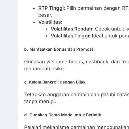
RTP Tinggi:
Pilih permainan dengan RT
besar.
Volatilitas:
Volatilitas Rendah:
Cocok untuk ke
Volatilitas Tinggi:
Ideal untuk pem
b.
Manfaatkan Bonus dan Promosi
Gunakan welcome bonus, cashback, dan free
menambah risiko.
c.
Kelola Bankroll dengan Bijak
Tetapkan anggaran bermain dan patuhi bata
tanpa merugi.
d.
Gunakan Demo Mode untuk Berlatih
Pelajari mekanisme permainan menggunaka