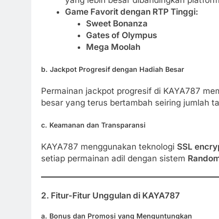
Game Favorit dengan RTP Tinggi:
Sweet Bonanza
Gates of Olympus
Mega Moolah
b.
Jackpot Progresif dengan Hadiah Besar
Permainan jackpot progresif di KAYA787 m
besar yang terus bertambah seiring jumlah t
c.
Keamanan dan Transparansi
KAYA787 menggunakan teknologi
SSL encry
setiap permainan adil dengan sistem
Random
2.
Fitur-Fitur Unggulan di KAYA787
a.
Bonus dan Promosi yang Menguntungkan