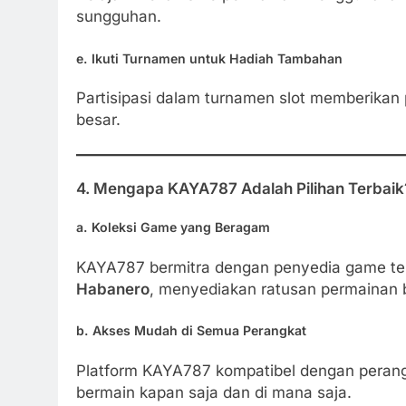
sungguhan.
e.
Ikuti Turnamen untuk Hadiah Tambahan
Partisipasi dalam turnamen slot memberika
besar.
4.
Mengapa KAYA787 Adalah Pilihan Terbaik
a.
Koleksi Game yang Beragam
KAYA787 bermitra dengan penyedia game te
Habanero
, menyediakan ratusan permainan be
b.
Akses Mudah di Semua Perangkat
Platform KAYA787 kompatibel dengan perang
bermain kapan saja dan di mana saja.