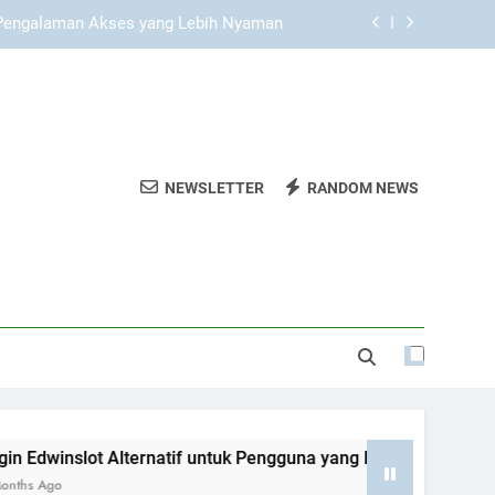
engalaman Akses yang Lebih Nyaman
ang Butuh Akses Cadangan Secara Aman
gin Tanpa Ribet untuk Pengguna Aktif
uka TIARA4D Link Alternatif di Ponsel
NEWSLETTER
RANDOM NEWS
engalaman Akses yang Lebih Nyaman
ang Butuh Akses Cadangan Secara Aman
him.
gin Tanpa Ribet untuk Pengguna Aktif
ot Alternatif untuk Pengguna yang Butuh Akses Cadangan Sec