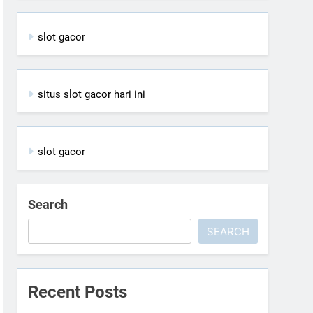
slot gacor
situs slot gacor hari ini
slot gacor
Search
SEARCH
Recent Posts