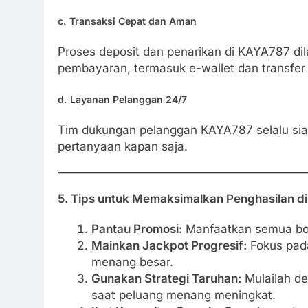
c.
Transaksi Cepat dan Aman
Proses deposit dan penarikan di KAYA787 di
pembayaran, termasuk e-wallet dan transfer
d.
Layanan Pelanggan 24/7
Tim dukungan pelanggan KAYA787 selalu si
pertanyaan kapan saja.
5.
Tips untuk Memaksimalkan Penghasilan d
Pantau Promosi:
Manfaatkan semua bon
Mainkan Jackpot Progresif:
Fokus pada
menang besar.
Gunakan Strategi Taruhan:
Mulailah de
saat peluang menang meningkat.