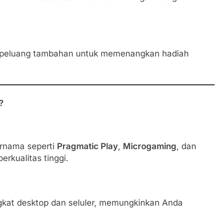
n peluang tambahan untuk memenangkan hadiah
?
rnama seperti
Pragmatic Play
,
Microgaming
, dan
rkualitas tinggi.
kat desktop dan seluler, memungkinkan Anda