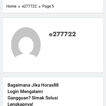
Home
e277722
Page 5
e277722
Bagaimana Jika Horas88
Login Mengalami
Gangguan? Simak Solusi
Lengkapnya!