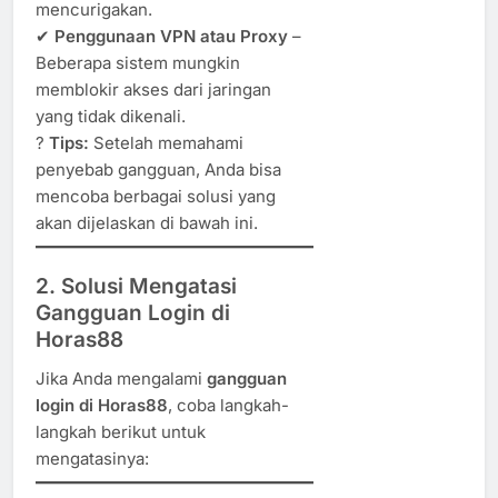
mencurigakan.
✔
Penggunaan VPN atau Proxy
–
Beberapa sistem mungkin
memblokir akses dari jaringan
yang tidak dikenali.
?
Tips:
Setelah memahami
penyebab gangguan, Anda bisa
mencoba berbagai solusi yang
akan dijelaskan di bawah ini.
2. Solusi Mengatasi
Gangguan Login di
Horas88
Jika Anda mengalami
gangguan
login di Horas88
, coba langkah-
langkah berikut untuk
mengatasinya: