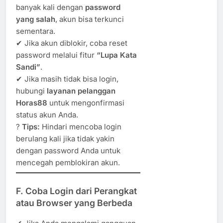
banyak kali dengan
password
yang salah
, akun bisa terkunci
sementara.
✔ Jika akun diblokir, coba reset
password melalui fitur
“Lupa Kata
Sandi”
.
✔ Jika masih tidak bisa login,
hubungi
layanan pelanggan
Horas88
untuk mengonfirmasi
status akun Anda.
?
Tips:
Hindari mencoba login
berulang kali jika tidak yakin
dengan password Anda untuk
mencegah pemblokiran akun.
F. Coba Login dari Perangkat
atau Browser yang Berbeda