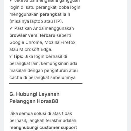
✔ Jika Anda mengalami gangguan
login di satu perangkat, coba login
menggunakan
perangkat lain
(misalnya laptop atau HP).
✔ Pastikan Anda menggunakan
browser versi terbaru
seperti
Google Chrome, Mozilla Firefox,
atau Microsoft Edge.
?
Tips:
Jika login berhasil di
perangkat lain, kemungkinan ada
masalah dengan pengaturan atau
cache di perangkat sebelumnya.
G. Hubungi Layanan
Pelanggan Horas88
Jika semua solusi di atas tidak
berhasil, langkah terakhir adalah
menghubungi customer support