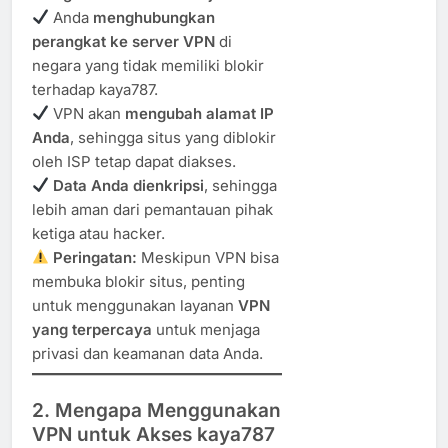
Anda
menghubungkan
perangkat ke server VPN
di
negara yang tidak memiliki blokir
terhadap kaya787.
VPN akan
mengubah alamat IP
Anda
, sehingga situs yang diblokir
oleh ISP tetap dapat diakses.
Data Anda dienkripsi
, sehingga
lebih aman dari pemantauan pihak
ketiga atau hacker.
Peringatan:
Meskipun VPN bisa
membuka blokir situs, penting
untuk menggunakan layanan
VPN
yang terpercaya
untuk menjaga
privasi dan keamanan data Anda.
2. Mengapa Menggunakan
VPN untuk Akses kaya787