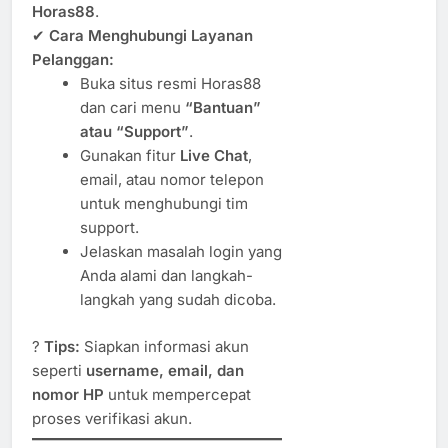
Horas88
.
✔
Cara Menghubungi Layanan
Pelanggan:
Buka situs resmi Horas88
dan cari menu
“Bantuan”
atau “Support”
.
Gunakan fitur
Live Chat
,
email, atau nomor telepon
untuk menghubungi tim
support.
Jelaskan masalah login yang
Anda alami dan langkah-
langkah yang sudah dicoba.
?
Tips:
Siapkan informasi akun
seperti
username, email, dan
nomor HP
untuk mempercepat
proses verifikasi akun.