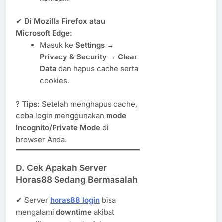
✔
Di Mozilla Firefox atau
Microsoft Edge:
Masuk ke
Settings
→
Privacy & Security
→
Clear
Data
dan hapus cache serta
cookies.
?
Tips:
Setelah menghapus cache,
coba login menggunakan
mode
Incognito/Private Mode
di
browser Anda.
D. Cek Apakah Server
Horas88 Sedang Bermasalah
✔ Server
horas88 login
bisa
mengalami
downtime
akibat